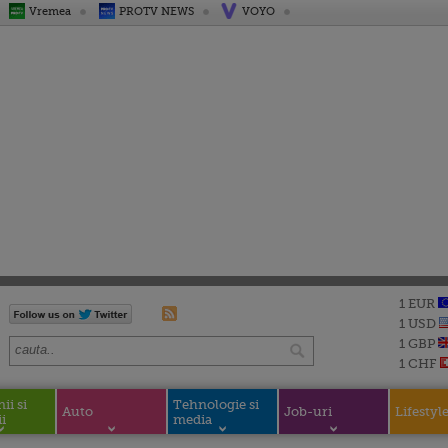
Vremea
PROTV NEWS
VOYO
1 EUR
1 USD
1 GBP
1 CHF
i si
Tehnologie si
Auto
Job-uri
Lifestyl
i
media