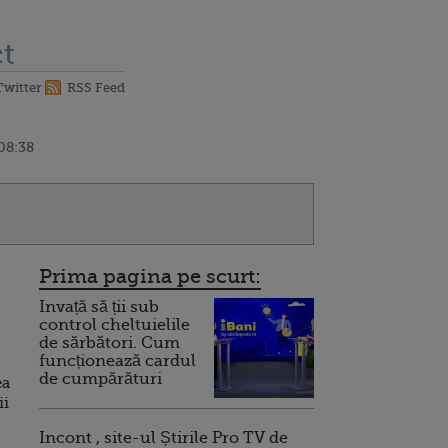
t
Twitter
RSS Feed
 08:38
Prima pagina pe scurt:
Invață să ții sub
control cheltuielile
de sărbători. Cum
funcționează cardul
de cumpărături
ea
ii
Incont , site-ul Știrile Pro TV de