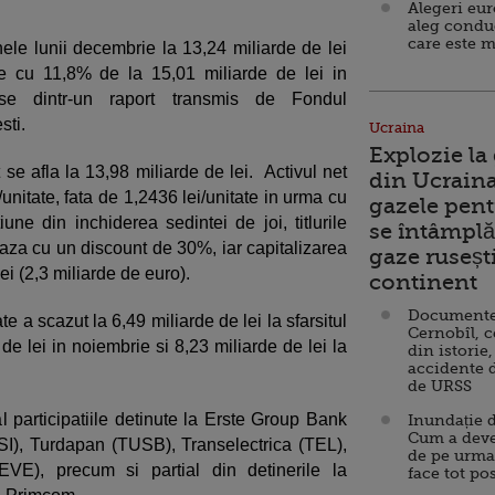
Alegeri eu
aleg condu
care este m
inele lunii decembrie la 13,24 miliarde de lei
re cu 11,8% de la 15,01 miliarde de lei in
se dintr-un raport transmis de Fondul
sti.
Ucraina
Explozie la
t se afla la 13,98 miliarde de lei. Activul net
din Ucraina
unitate, fata de 1,2436 lei/unitate in urma cu
gazele pent
une din inchiderea sedintei de joi, titlurile
se întâmplă 
aza cu un discount de 30%, iar capitalizarea
gaze ruseșt
ei (2,3 miliarde de euro).
continent
Documente d
te a scazut la 6,49 miliarde de lei la sfarsitul
Cernobîl, c
de lei in noiembrie si 8,23 miliarde de lei la
din istorie,
accidente 
de URSS
l participatiile detinute la Erste Group Bank
Inundație d
Cum a deve
I), Turdapan (TUSB), Transelectrica (TEL),
de pe urma
VE), precum si partial din detinerile la
face tot po