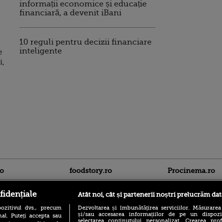
informații economice și educație
financiară, a devenit iBani
10 reguli pentru decizii financiare
inteligente
e
i,
ro
foodstory.ro
Procinema.ro
fidențiale
Atât noi, cât și partenerii noștri prelucrăm dat
ozitivul dvs., precum
Dezvoltarea și îmbunătățirea serviciilor. Măsurarea
și/sau accesarea informațiilor de pe un dispoziti
al. Puteți accepta sau
selectarea conținutului personalizat. Crearea prof