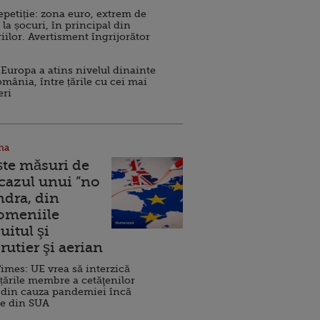
repetiție: zona euro, extrem de
 la șocuri, în principal din
iilor. Avertisment îngrijorător
Europa a atins nivelul dinainte
omânia, între țările cu cei mai
eri
na
ște măsuri de
 cazul unui ”no
ndra, din
Domeniile
uitul şi
rutier şi aerian
imes: UE vrea să interzică
 țările membre a cetăţenilor
 din cauza pandemiei încă
ve din SUA