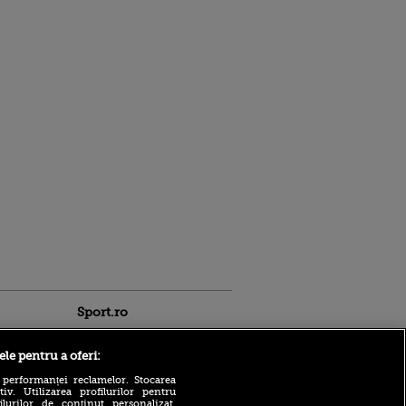
Sport.ro
ele pentru a oferi:
 performanței reclamelor. Stocarea
v. Utilizarea profilurilor pentru
ilurilor de conținut personalizat.