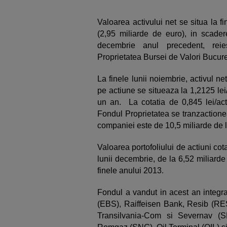
Valoarea activului net se situa la f
(2,95 miliarde de euro), in scade
decembrie anul precedent, reie
Proprietatea Bursei de Valori Bucure
La finele lunii noiembrie, activul ne
pe actiune se situeaza la 1,2125 lei/
un an. La cotatia de 0,845 lei/acti
Fondul Proprietatea se tranzactione
companiei este de 10,5 miliarde de l
Valoarea portofoliului de actiuni cota
lunii decembrie, de la 6,52 miliarde 
finele anului 2013.
Fondul a vandut in acest an integra
(EBS), Raiffeisen Bank, Resib (RES
Transilvania-Com si Severnav (SE