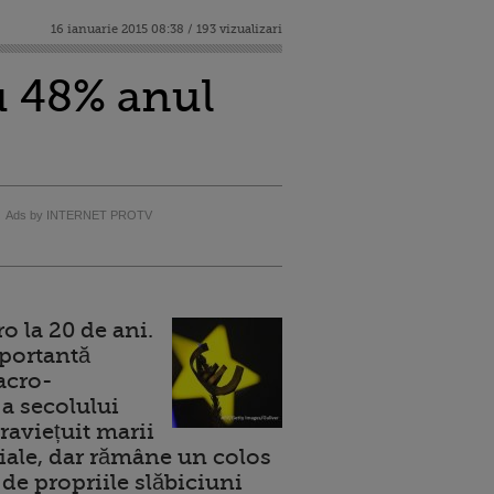
16 ianuarie 2015 08:38 / 193 vizualizari
cu 48% anul
Ads by INTERNET PROTV
 la 20 de ani.
portantă
acro-
a secolului
raviețuit marii
ale, dar rămâne un colos
de propriile slăbiciuni