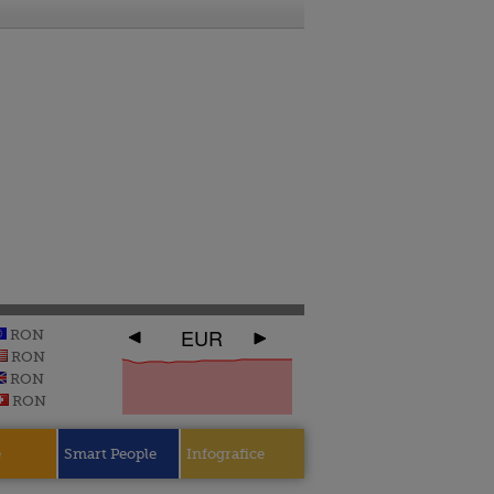
EUR
RON
RON
RON
RON
e
Smart People
Infografice