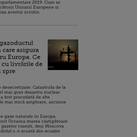
roparlamentare 2019: Cum se
cătorii Uniunii Europene și
iza acestui scrutin
 gazoductul
 care asigura
ru Europa. Ce
cu livrările de
i spre
esecretizate: Catastrofa de la
el mai grav dezastru nuclear
 a fost precedată de alte
de mai mică amploare, ascunse
e gaze naturale în Europa.
nit Ucraina marea câștigătoare
 gazelor rusești, deși Moscova
sibilul s-o scoată din ecuație