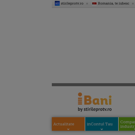
stirileprotv.ro
Romania, te iubesc
Compani
Actualitate
inContul Tau
industri