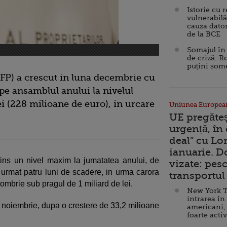
Istorie cu 
vulnerabilă
cauza dator
de la BCE
Șomajul în 
de criză. R
puțini șom
(FP) a crescut in luna decembrie cu
 pe ansamblul anului la nivelul
ei (228 milioane de euro), in urcare
Uniunea Europea
UE pregăte
urgență, în
deal” cu Lo
ianuarie. 
tins un nivel maxim la jumatatea anului, de
vizate: pesc
 urmat patru luni de scadere, in urma carora
transportul 
ctombrie sub pragul de 1 miliard de lei.
New York T
intrarea în
in noiembrie, dupa o crestere de 33,2 milioane
americani,
foarte acti