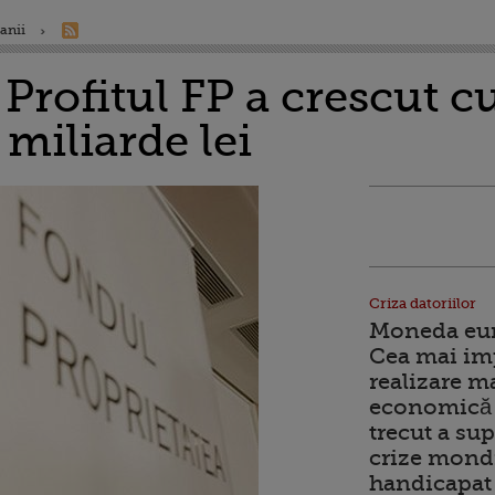
anii
 Profitul FP a crescut 
1 miliarde lei
Criza datoriilor
Moneda euro
Cea mai im
realizare m
economică 
trecut a sup
crize mondi
handicapat 