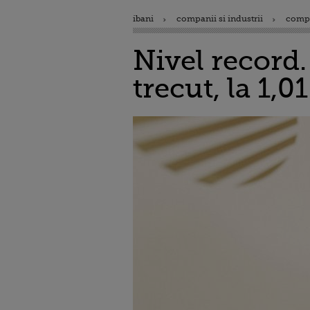
ibani
companii si industrii
comp
Nivel record.
trecut, la 1,0