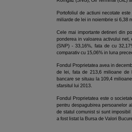
Romgaz (SNG), Oil Terminal (OIL) 
Portofoliul de actiuni necotate este
miliarde de lei in noiembrie si 6,38 
Cele mai importante detineri din por
ponderea in valoarea activului net,
(SNP) - 33,16%, fata de cu 32,17%
comparativ cu 15,06% in luna prece
Fondul Proprietatea avea in decembri
de lei, fata de 213,6 milioane de 
bancare se situau la 109,4 milioane
sfarsitul lui 2013.
Fondul Proprietatea este o societate 
pentru despagubirea persoanelor ale
de statul comunist si sunt imposibil
a fost listat la Bursa de Valori Bucur