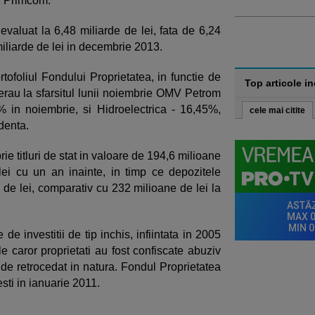
si Primcom.
 evaluat la 6,48 miliarde de lei, fata de 6,24
miliarde de lei in decembrie 2013.
tofoliul Fondului Proprietatea, in functie de
Top articole i
 erau la sfarsitul lunii noiembrie OMV Petrom
 in noiembrie, si Hidroelectrica - 16,45%,
cele mai citite
denta.
e titluri de stat in valoare de 194,6 milioane
lei cu un an inainte, in timp ce depozitele
 de lei, comparativ cu 232 milioane de lei la
de investitii de tip inchis, infiintata in 2005
 caror proprietati au fost confiscate abuziv
 de retrocedat in natura. Fondul Proprietatea
esti in ianuarie 2011.