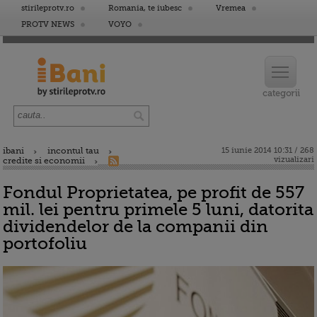
stirileprotv.ro
Romania, te iubesc
Vremea
PROTV NEWS
VOYO
ibani
incontul tau
15 iunie 2014 10:31 / 268
vizualizari
credite si economii
Fondul Proprietatea, pe profit de 557
mil. lei pentru primele 5 luni, datorita
dividendelor de la companii din
portofoliu