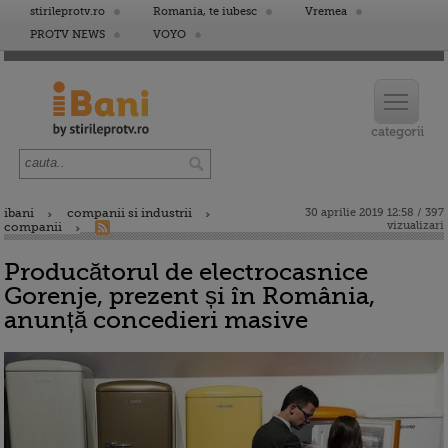
stirileprotv.ro
Romania, te iubesc
Vremea
PROTV NEWS
VOYO
ibani
companii si industrii
30 aprilie 2019 12:58 / 397
vizualizari
companii
Producătorul de electrocasnice
Gorenje, prezent și în România,
anunță concedieri masive