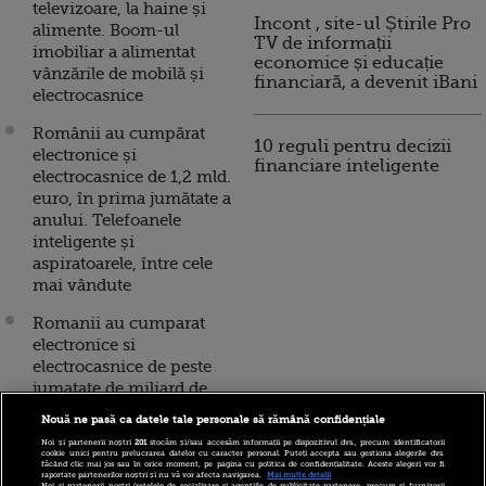
televizoare, la haine și
Incont , site-ul Știrile Pro
alimente. Boom-ul
TV de informații
imobiliar a alimentat
economice și educație
vânzările de mobilă și
financiară, a devenit iBani
electrocasnice
Românii au cumpărat
10 reguli pentru decizii
electronice și
financiare inteligente
electrocasnice de 1,2 mld.
euro, în prima jumătate a
anului. Telefoanele
inteligente și
aspiratoarele, între cele
mai vândute
Romanii au cumparat
electronice si
electrocasnice de peste
jumatate de miliard de
euro, in primele trei luni.
Nouă ne pasă ca datele tale personale să rămână confidențiale
Aparatele pentru
Noi și partenerii noștri
201
stocăm și/sau accesăm informații pe dispozitivul dvs., precum identificatorii
preparat bauturi,
cookie unici pentru prelucrarea datelor cu caracter personal. Puteți accepta sau gestiona alegerile dvs.
făcând clic mai jos sau în orice moment, pe pagina cu politica de confidențialitate. Aceste alegeri vor fi
friteuzele si smartphone-
raportate partenerilor noștri și nu vă vor afecta navigarea.
Mai multe detalii
Noi si partenerii nostri (retelele de socializare si agentiile de publicitate partenere, precum si furnizorii