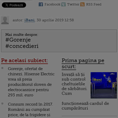
Facebook
Twitter
RSS Feed
autor:
iBani
, 30 aprilie 2019 12:58
Mai multe despre:
#Gorenje
#concedieri
Pe acelasi subiect:
Prima pagina pe
scurt:
Gorenje, ofertat de
chinezi. Hisense Electric
Invață să ții
vrea să preia
sub control
cheltuielile
producătorul sloven de
de sărbători.
electrocasnice pentru
Cum
293 mil. euro
funcționează cardul de
Consum record în 2017.
cumpărături
Românii au cumpărat
price, de la frigidere și