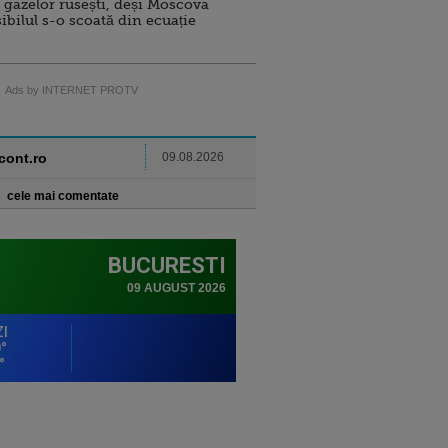
 gazelor rusești, deși Moscova
sibilul s-o scoată din ecuație
Ads by INTERNET PROTV
ncont.ro
09.08.2026
cele mai comentate