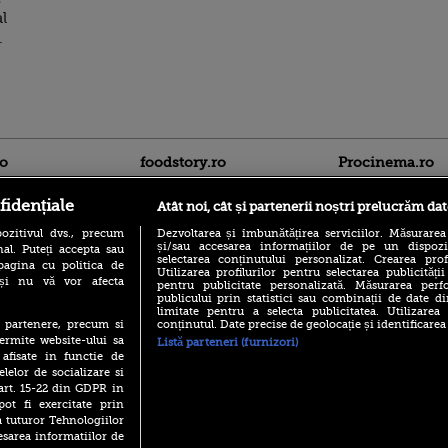
al
.
ro
foodstory.ro
Procinema.ro
fidențiale
Atât noi, cât și partenerii noștri prelucrăm dat
ozitivul dvs., precum
Dezvoltarea și îmbunătățirea serviciilor. Măsurarea
și/sau accesarea informațiilor de pe un dispoziti
al. Puteți accepta sau
selectarea conținutului personalizat. Crearea prof
pagina cu politica de
Utilizarea profilurilor pentru selectarea publicității
i și nu vă vor afecta
pentru publicitate personalizată. Măsurarea perfo
publicului prin statistici sau combinații de date di
(P) Descoperă Lumea
limitate pentru a selecta publicitatea. Utilizarea
Nikolaj Coster-Wa
Evenimentelor din România
conținutul. Date precise de geolocație și identificarea
te partenere, precum si
Urzeala Tronurilor
cu Transilvania Events!
ermite website-ului sa
Annabelle Wallis,
Listă parteneri (furnizori)
lui Sebastian Stan,
 afisate in functie de
(P) Raku, gaming intens și o
prinși într-o curs
elelor de socializare si
pauză binemeritată cu...
pizza Guseppe
 art. 15-22 din GDPR in
Emoții intense pe
pot fi exercitate prin
Sebastian Stan! Iub
(P) Poți folosi bonurile de
a tuturor Tehnologiilor
Annabelle, l-a făcu
masă pentru a comanda
esarea informatiilor de
mâncare acasă? Lista