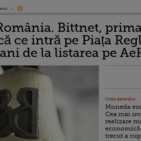
anii
România. Bittnet, pri
ă ce intră pe Piața Reg
 ani de la listarea pe A
Criza datoriilor
Moneda euro
Cea mai im
realizare m
economică 
trecut a sup