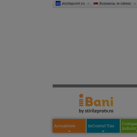
stirileprotv.ro
Romania, te iubesc
Compani
Actualitate
inContul Tau
industri