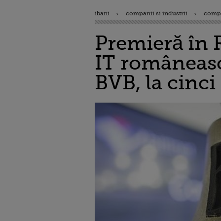
ibani
companii si industrii
comp
Premieră în 
IT româneasc
BVB, la cinci