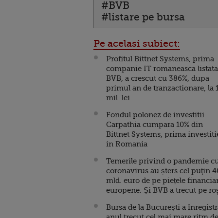
#BVB
#listare pe bursa
Pe acelasi subiect:
Profitul Bittnet Systems, prima
companie IT romaneasca listata
BVB, a crescut cu 386%, dupa
primul an de tranzactionare, la 
mil. lei
Fondul polonez de investitii
Carpathia cumpara 10% din
Bittnet Systems, prima investiti
in Romania
Temerile privind o pandemie c
coronavirus au șters cel puţin 
mld. euro de pe piețele financia
europene. Și BVB a trecut pe ro
Bursa de la București a înregistr
anul trecut cel mai mare ritm d