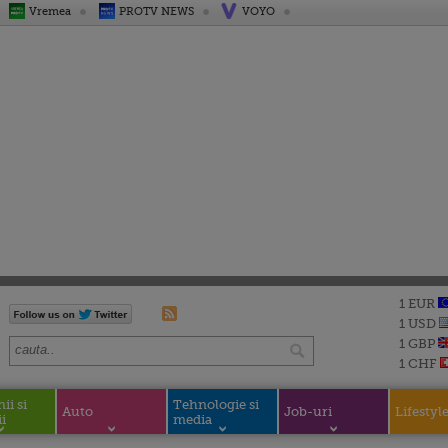
Vremea
PROTV NEWS
VOYO
1 EUR
1 USD
1 GBP
1 CHF
i si
Tehnologie si
Auto
Job-uri
Lifestyl
i
media