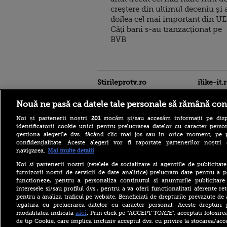
creștere din ultimul deceniu și 
doilea cel mai important din UE
Câți bani s-au tranzacționat pe
BVB
Stirileprotv.ro
ilike-it.
Nouă ne pasă ca datele tale personale să rămână con
Noi și partenerii noștri
201
stocăm și/sau accesăm informații pe disp
identificatorii cookie unici pentru prelucrarea datelor cu caracter person
gestiona alegerile dvs. făcând clic mai jos sau în orice moment, pe 
confidențialitate. Aceste alegeri vor fi raportate partenerilor noștr
navigarea.
Mai multe detalii
Noi si partenerii nostri (retelele de socializare si agentiile de publicita
Care este mâncarea
furnizorii nostri de servicii de date analitice) prelucram date pentru a p
preferată a lui Florin
functioneze, pentru a personaliza continutul si anunturile publicitare
Dumitrescu. Juratul
interesele si/sau profilul dvs., pentru a va oferi functionalitati aferente ret
MastrerChef a vorbit despre
pentru a analiza traficul pe website. Beneficiati de drepturile prevazute de
începuturile în bucătărie
legatura cu prelucrarea datelor cu caracter personal. Aceste drepturi 
Horoscop 9 august 2026, cu
aici
modalitatea indicata
. Prin click pe “ACCEPT TOATE”, acceptati folosire
Neti Sandu. Încep să vină
de tip Cookie, care implica inclusiv acceptul dvs. cu privire la stocarea/acc
bani în cont