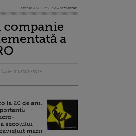
3 iunie 2020 09:39 / 237 vizualizari
ma companie
lementată a
eRO
Ads by INTERNET PROTV
 la 20 de ani.
portantă
acro-
a secolului
raviețuit marii