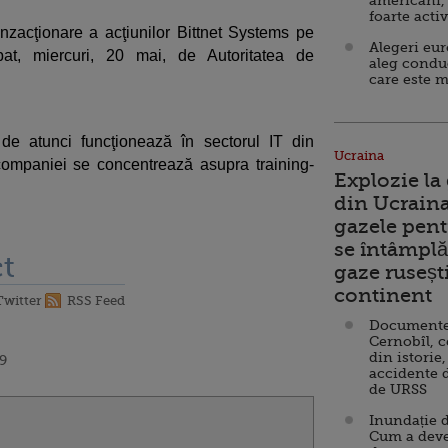
americani,
foarte acti
nzacţionare a acţiunilor Bittnet Systems pe
Alegeri eu
at, miercuri, 20 mai, de Autoritatea de
aleg condu
care este m
 de atunci funcţionează în sectorul IT din
Ucraina
companiei se concentrează asupra training-
Explozie la
din Ucraina
gazele pent
se întâmplă 
t
gaze ruseșt
continent
Twitter
RSS Feed
Documente d
Cernobîl, c
din istorie,
39
accidente 
de URSS
Inundație d
Cum a deve