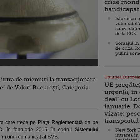
crize mondi
handicapat 
Istorie cu 
vulnerabilă
cauza dator
de la BCE
Șomajul în 
de criză. R
puțini șom
Uniunea Europea
 intra de miercuri la tranzacţionare
UE pregăte
ei de Valori Bucureşti, Categoria
urgență, în
deal” cu Lo
ianuarie. 
vizate: pesc
transportul 
ate care trece pe Piaţa Reglementată de pe
 în februarie 2015, în cadrul Sistemului
New York T
intrarea în
form unui comunicat al BVB.