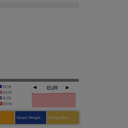
EUR
RON
RON
RON
RON
e
Smart People
Infografice