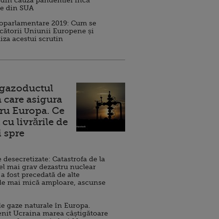
 din cauza pandemiei încă
ve din SUA
roparlamentare 2019: Cum se
cătorii Uniunii Europene și
iza acestui scrutin
 gazoductul
 care asigura
ru Europa. Ce
cu livrările de
i spre
esecretizate: Catastrofa de la
el mai grav dezastru nuclear
 a fost precedată de alte
de mai mică amploare, ascunse
e gaze naturale în Europa.
nit Ucraina marea câștigătoare