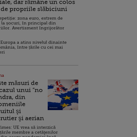
ale, dar rămâne un colos
de propriile slăbiciuni
repetiție: zona euro, extrem de
 la șocuri, în principal din
iilor. Avertisment îngrijorător
Europa a atins nivelul dinainte
omânia, între țările cu cei mai
eri
na
ște măsuri de
 cazul unui ”no
ndra, din
Domeniile
uitul şi
rutier şi aerian
imes: UE vrea să interzică
 țările membre a cetăţenilor