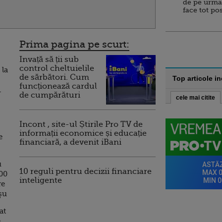
de pe urma
face tot po
Prima pagina pe scurt:
Invață să ții sub
control cheltuielile
 la
de sărbători. Cum
Top articole i
funcționează cardul
1
de cumpărături
cele mai citite
Incont , site-ul Știrile Pro TV de
informații economice și educație
e
financiară, a devenit iBani
u
10 reguli pentru decizii financiare
400
inteligente
re
şu
at
e