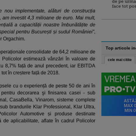
de pe urma
face tot po
e nou implementate, alături de construcția
ie, am investit 4,3 milioane de euro. Mai mult,
țială a capacității noastre îmbunătățite de
n special pentru București și sudul României”
,
or Orgachim.
Top articole i
 operaționale consolidate de 64,2 milioane de
 Policolor estimează vânzări în valoare de
cele mai citite
 cu 8,7% față de anul precedent, iar EBITDA
 tot în creștere față de 2018.
vopsele cu o experiență de peste 50 de ani în
 pentru decorarea şi finisarea casei - sub
al, CasaBella, Vinarom, sisteme complete
 sub brandurile Klar Professional, Klar Ultra,
olicolor Automotive și produse destinate
ă de aplicabilitate, aflate în cadrul Policolor