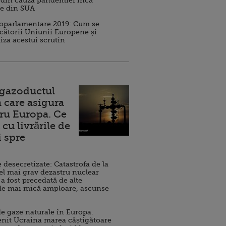
 din cauza pandemiei încă
ve din SUA
roparlamentare 2019: Cum se
cătorii Uniunii Europene și
iza acestui scrutin
 gazoductul
 care asigura
ru Europa. Ce
cu livrările de
i spre
esecretizate: Catastrofa de la
el mai grav dezastru nuclear
 a fost precedată de alte
de mai mică amploare, ascunse
e gaze naturale în Europa.
nit Ucraina marea câștigătoare