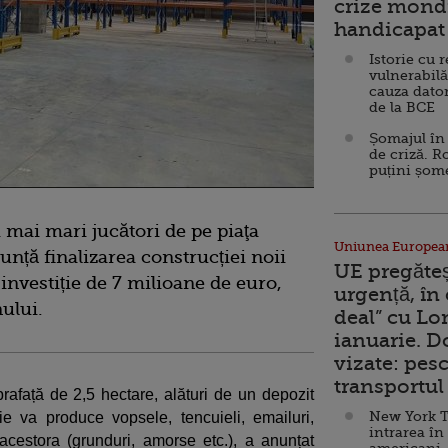
crize mondi
handicapat 
Istorie cu 
vulnerabilă
cauza dator
de la BCE
Șomajul în 
de criză. R
puțini șom
i mai mari jucători de pe piaţa
Uniunea Europea
nunță finalizarea construcției noii
UE pregăte
 investiție de 7 milioane de euro,
urgență, în
nului.
deal” cu Lo
ianuarie. 
vizate: pesc
transportul 
rafață de 2,5 hectare, alături de un depozit
New York T
e va produce vopsele, tencuieli, emailuri,
intrarea în
cestora (grunduri, amorse etc.), a anunțat