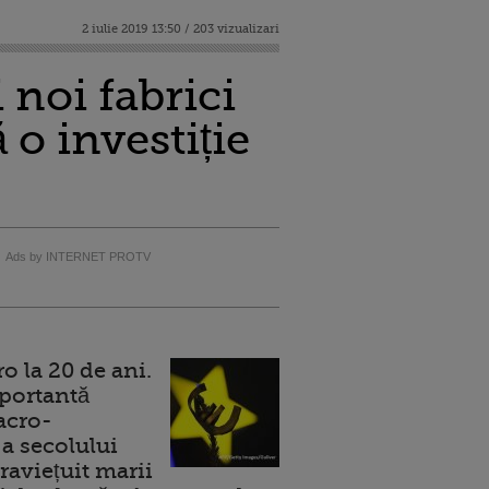
2 iulie 2019 13:50 / 203 vizualizari
 noi fabrici
 o investiție
Ads by INTERNET PROTV
 la 20 de ani.
portantă
acro-
a secolului
raviețuit marii