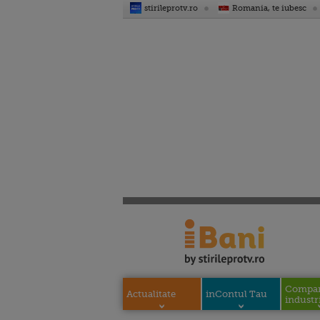
stirileprotv.ro
Romania, te iubesc
Compani
Actualitate
inContul Tau
industri