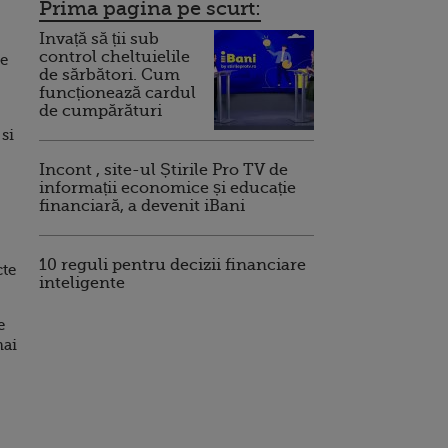
Prima pagina pe scurt:
Invață să ții sub
control cheltuielile
de
de sărbători. Cum
funcționează cardul
de cumpărături
 si
Incont , site-ul Știrile Pro TV de
informații economice și educație
financiară, a devenit iBani
10 reguli pentru decizii financiare
cte
inteligente
e
mai