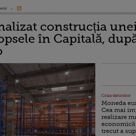
anii
inalizat construcția unei
vopsele în Capitală, după
o
Criza datoriilor
Moneda euro
Cea mai im
realizare m
economică 
trecut a sup