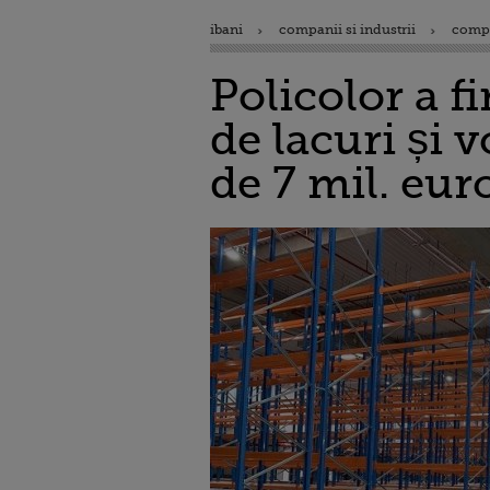
ibani
companii si industrii
comp
Policolor a f
de lacuri și 
de 7 mil. eur