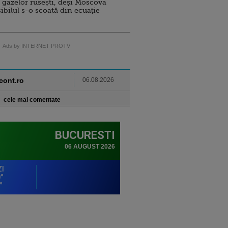
 gazelor rusești, deși Moscova
sibilul s-o scoată din ecuație
Ads by INTERNET PROTV
ncont.ro
06.08.2026
cele mai comentate