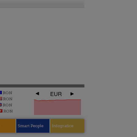
EUR
RON
RON
RON
RON
e
Smart People
Infografice