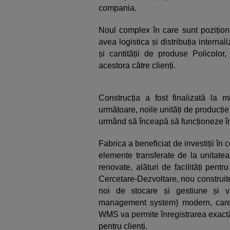
compania.
Noul complex în care sunt pozițion
avea logistica și distribuția internali
și cantității de produse Policolor, 
acestora către clienți.
Construcția a fost finalizată la mi
următoare, noile unități de producție
urmând să înceapă să funcționeze în
Fabrica a beneficiat de investiții în
elemente transferate de la unitate
renovate, alături de facilități pentr
Cercetare-Dezvoltare, nou construite
noi de stocare și gestiune și
management system) modern, care n
WMS va permite înregistrarea exactă 
pentru clienți.