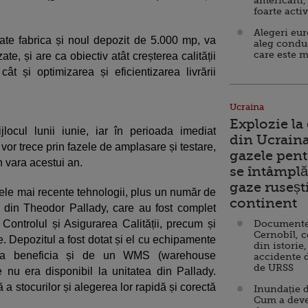
americani,
foarte acti
Alegeri eu
ate fabrica și noul depozit de 5.000 mp, va
aleg condu
care este m
zate, și are ca obiectiv atât creșterea calității
cât și optimizarea și eficientizarea livrării
Ucraina
Explozie la
jlocul lunii iunie, iar în perioada imediat
din Ucraina
 vor trece prin fazele de amplasare și testare,
gazele pent
 vara acestui an.
se întâmplă 
gaze ruseșt
 cele mai recente tehnologii, plus un număr de
continent
a din Theodor Pallady, care au fost complet
u Controlul și Asigurarea Calității, precum și
Documente d
Cernobîl, c
. Depozitul a fost dotat și el cu echipamente
din istorie,
 va beneficia și de un WMS (warehouse
accidente 
de URSS
u era disponibil la unitatea din Pallady.
a stocurilor și alegerea lor rapidă și corectă
Inundație d
Cum a deve