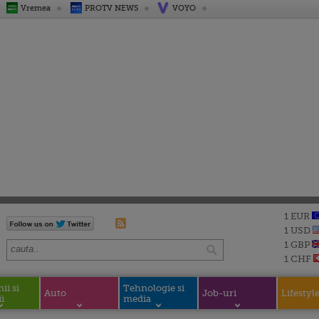
Vremea
PROTV NEWS
VOYO
1 EUR
1 USD
1 GBP
1 CHF
i si
Tehnologie si
Auto
Job-uri
Lifestyl
i
media