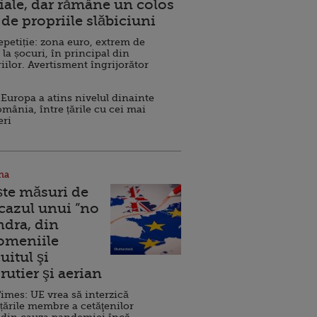
ale, dar rămâne un colos
de propriile slăbiciuni
repetiție: zona euro, extrem de
 la șocuri, în principal din
iilor. Avertisment îngrijorător
Europa a atins nivelul dinainte
omânia, între țările cu cei mai
eri
na
ște măsuri de
 cazul unui ”no
ndra, din
Domeniile
uitul şi
rutier şi aerian
imes: UE vrea să interzică
 țările membre a cetăţenilor