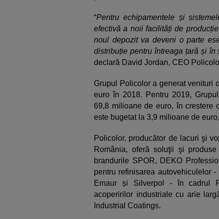
“
Pentru echipamentele și sistemel
efectivă a noii facilități de producț
noul depozit va deveni o parte esen
distribuție pentru întreaga țară și î
declară David Jordan, CEO Policol
Grupul Policolor a generat venituri
euro în 2018. Pentru 2019, Grupul
69,8 milioane de euro, în creștere
este bugetat la 3,9 milioane de euro,
Policolor, producător de lacuri şi 
România, oferă soluţii şi produse
brandurile SPOR, DEKO Profession
pentru refinisarea autovehiculelor -
Emaur și Silverpol - în cadrul P
acoperirilor industriale cu arie larg
Industrial Coatings.