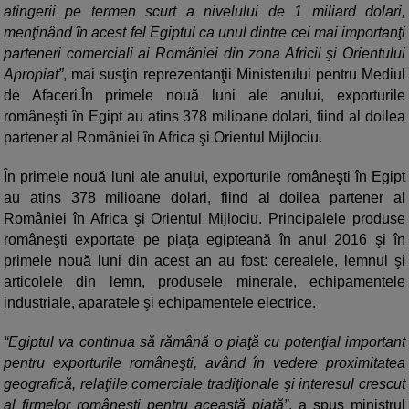
atingerii pe termen scurt a nivelului de 1 miliard dolari,
menţinând în acest fel Egiptul ca unul dintre cei mai importanţi
parteneri comerciali ai României din zona Africii şi Orientului
Apropiat”
, mai susţin reprezentanţii Ministerului pentru Mediul
de Afaceri.În primele nouă luni ale anului, exporturile
româneşti în Egipt au atins 378 milioane dolari, fiind al doilea
partener al României în Africa şi Orientul Mijlociu.
În primele nouă luni ale anului, exporturile româneşti în Egipt
au atins 378 milioane dolari, fiind al doilea partener al
României în Africa şi Orientul Mijlociu. Principalele produse
româneşti exportate pe piaţa egipteană în anul 2016 şi în
primele nouă luni din acest an au fost: cerealele, lemnul şi
articolele din lemn, produsele minerale, echipamentele
industriale, aparatele şi echipamentele electrice.
“Egiptul va continua să rămână o piaţă cu potenţial important
pentru exporturile româneşti, având în vedere proximitatea
geografică, relaţiile comerciale tradiţionale şi interesul crescut
al firmelor româneşti pentru această piaţă”
, a spus ministrul