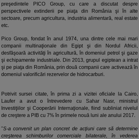
preşedintele PICO Group, cu care a discutat despre
perspectivele extinderii pe piaţa din România şi în alte
sectoare, precum agricultura, industria alimentară, real estate
etc.
Pico Group, fondat în anul 1974, una dintre cele mai mari
companii multinaţionale din Egipt şi din Nordul Africii,
desfăşoară activităţi în agricultură, în domeniul petrol şi gaze
şi echipamente industriale. Din 2013, grupul egiptean a intrat
şi pe piaţa din România, prin două companii care activează în
domeniul valorificări rezervelor de hidrocarburi.
Potrivit sursei citate, în prima zi a vizitei oficiale la Cairo,
Laufer a avut o întrevedere cu Sahar Nasr, ministrul
Investiţiilor şi Cooperării Internaţionale, fiind subliniat nivelul
de creştere a PIB cu 7% în primele nouă luni ale anului 2017.
"
S-a convenit un plan concret de acţiuni care să determine
creşterea schimburilor comerciale bilaterale, în vederea