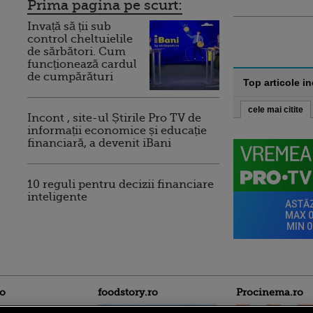
Prima pagina pe scurt:
Invață să ții sub
control cheltuielile
de sărbători. Cum
funcționează cardul
de cumpărături
Top articole i
cele mai citite
Incont , site-ul Știrile Pro TV de
informații economice și educație
financiară, a devenit iBani
10 reguli pentru decizii financiare
inteligente
ro
foodstory.ro
Procinema.ro