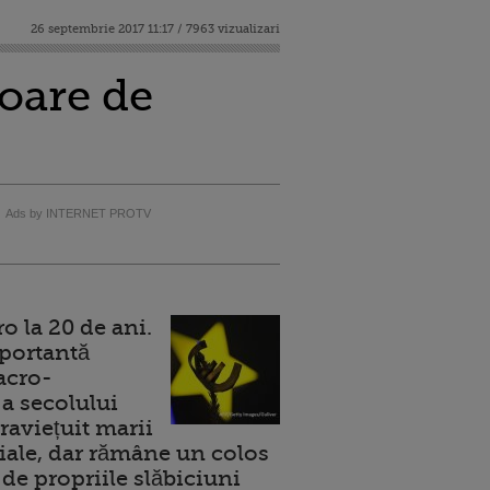
26 septembrie 2017 11:17 / 7963 vizualizari
oare de
Ads by INTERNET PROTV
 la 20 de ani.
portantă
acro-
a secolului
raviețuit marii
ale, dar rămâne un colos
de propriile slăbiciuni