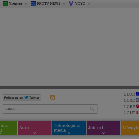
Vremea
PROTV NEWS
VOYO
1 EUR
1 USD
1 GBP
1 CHF
i si
Tehnologie si
Auto
Job-uri
Lifestyl
i
media