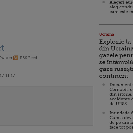
Alegeri eu
aleg condu
care este m
Ucraina
Explozie la
t
din Ucraina
gazele pent
Twitter
RSS Feed
se întâmplă 
gaze ruseșt
continent
17 11:17
Documente d
Cernobîl, c
din istorie,
accidente 
de URSS
Inundație d
Cum a deve
de pe urma
face tot po