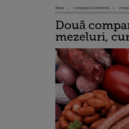
ibani
companii si industrii
comp
Două compan
mezeluri, cu