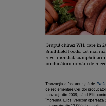
Grupul chinez WH, care în 20
Smithfield Foods, cel mai ma
nivel mondial, cumpără prin 
producătorii români de mezel
Tranzacţia a fost anunţată de
Profit
de reglementare.Cei doi producători
tranzacții din 2009, când Elit, con
Împreună, Elit și Vericom operează 5 
au aproximativ 12.000 de clienți.