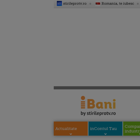
stirileprotv.ro
Romania, te iubesc
Compani
Actualitate
inContul Tau
industri