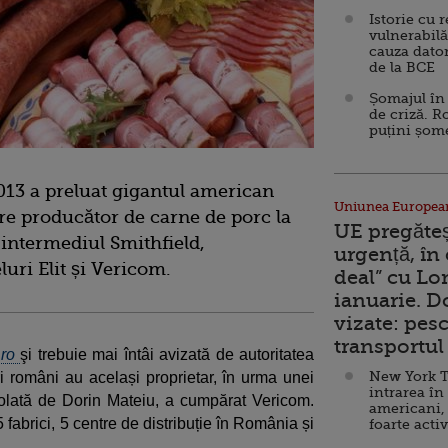
Istorie cu 
vulnerabilă
cauza dator
de la BCE
Șomajul în 
de criză. R
puțini șom
13 a preluat gigantul american
Uniunea Europea
re producător de carne de porc la
UE pregăte
intermediul Smithfield,
urgență, în
uri Elit și Vericom.
deal” cu Lo
ianuarie. 
vizate: pesc
transportul 
.ro
şi trebuie mai întâi avizată de autoritatea
New York T
 români au același proprietar, în urma unei
intrarea în
trolată de Dorin Mateiu, a cumpărat Vericom.
americani,
fabrici, 5 centre de distribuție în România și
foarte acti