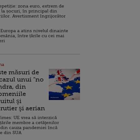
repetiție: zona euro, extrem de
 la șocuri, în principal din
iilor. Avertisment îngrijorător
Europa a atins nivelul dinainte
omânia, între țările cu cei mai
eri
na
ște măsuri de
 cazul unui ”no
ndra, din
Domeniile
uitul şi
rutier şi aerian
imes: UE vrea să interzică
 țările membre a cetăţenilor
 din cauza pandemiei încă
ve din SUA