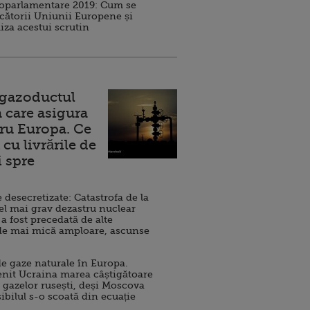
roparlamentare 2019: Cum se
cătorii Uniunii Europene și
iza acestui scrutin
 gazoductul
 care asigura
ru Europa. Ce
cu livrările de
i spre
esecretizate: Catastrofa de la
el mai grav dezastru nuclear
 a fost precedată de alte
de mai mică amploare, ascunse
e gaze naturale în Europa.
nit Ucraina marea câștigătoare
 gazelor rusești, deși Moscova
sibilul s-o scoată din ecuație