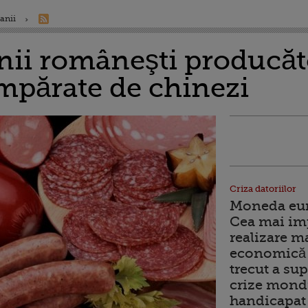
anii
ii româneşti producăt
mpărate de chinezi
Criza datoriilor
Moneda euro
Cea mai im
realizare m
economică 
trecut a sup
crize mondi
handicapat 