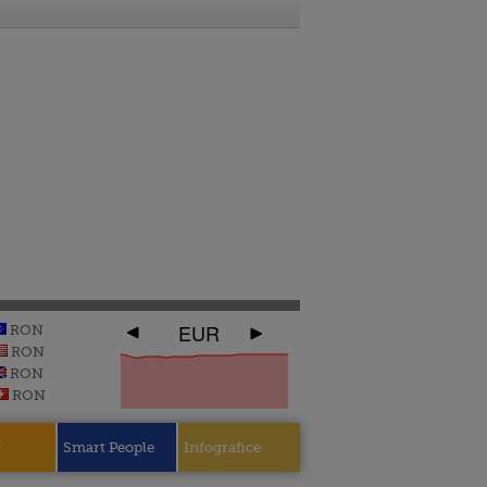
EUR
RON
RON
RON
RON
e
Smart People
Infografice