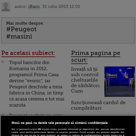
autor:
iBani
, 31 iulie 2013 12:01
Mai multe despre:
#Peugeot
#masini
Pe acelasi subiect:
Prima pagina pe
scurt:
Topul bancilor din
Romania in 2012,
Invață să ții
programul Prima Casa
sub control
cheltuielile
devine "vesnic", iar
de sărbători.
Peugeot deschide a treia
Cum
fabrica in China, in timp
ce acasa cererea e tot mai
funcționează cardul de
scazuta
cumpărături
Peugeot se zbate in criza.
Inchide o fabrica langa
Nouă ne pasă ca datele tale personale să rămână confidențiale
Incont , site-ul Știrile Pro
Paris si concediaza mii
Noi și partenerii noștri
201
stocăm și/sau accesăm informații pe dispozitivul dvs., precum identificatorii
TV de informații
cookie unici pentru prelucrarea datelor cu caracter personal. Puteți accepta sau gestiona alegerile dvs.
de angajati
făcând clic mai jos sau în orice moment, pe pagina cu politica de confidențialitate. Aceste alegeri vor fi