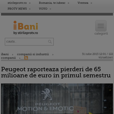
stirileprotv.ro
Romania, te iubesc
Vremea
PROTV NEWS
VOYO
ibani
companii si industrii
31 iulie 2013 12:01 / 122
vizualizari
companii
Peugeot raporteaza pierderi de 65
milioane de euro in primul semestru