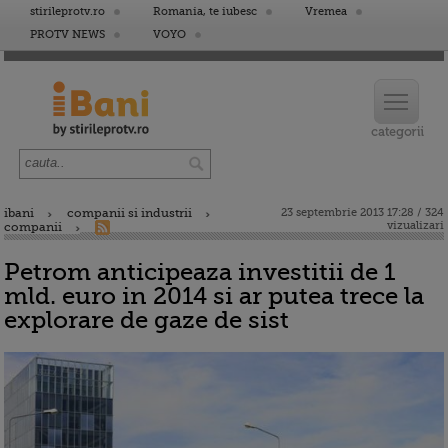
stirileprotv.ro
Romania, te iubesc
Vremea
PROTV NEWS
VOYO
ibani
companii si industrii
23 septembrie 2013 17:28 / 324
vizualizari
companii
Petrom anticipeaza investitii de 1
mld. euro in 2014 si ar putea trece la
explorare de gaze de sist