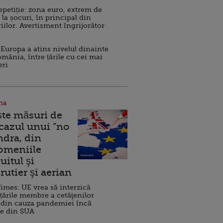
repetiție: zona euro, extrem de
 la șocuri, în principal din
iilor. Avertisment îngrijorător
Europa a atins nivelul dinainte
omânia, între țările cu cei mai
eri
na
ște măsuri de
 cazul unui ”no
ndra, din
Domeniile
uitul şi
rutier şi aerian
imes: UE vrea să interzică
 țările membre a cetăţenilor
 din cauza pandemiei încă
ve din SUA