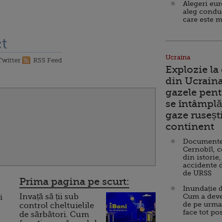
Alegeri eu
aleg condu
care este m
t
Ucraina
Twitter
RSS Feed
Explozie la
din Ucraina
gazele pent
se întâmplă 
gaze ruseșt
continent
Documente d
Cernobîl, c
din istorie,
accidente 
de URSS
Prima pagina pe scurt:
Inundație d
Invață să ții sub
Cum a deve
i
de pe urma
control cheltuielile
face tot po
de sărbători. Cum