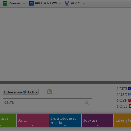
Vremea
PROTV NEWS
VOYO
1 EUR
1 USD
1 GBP
1 CHF
i si
Tehnologie si
Auto
Job-uri
Lifestyl
i
media