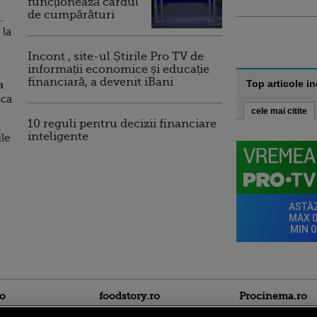
funcționează cardul
de cumpărături
.
 la
Incont , site-ul Știrile Pro TV de
informații economice și educație
financiară, a devenit iBani
Top articole i
a
sca
cele mai citite
10 reguli pentru decizii financiare
inteligente
le
ro
foodstory.ro
Procinema.ro