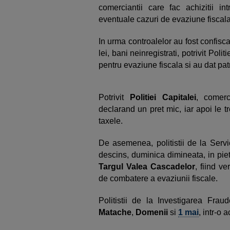
comerciantii care fac achizitii in
eventuale cazuri de evaziune fiscala
In urma controalelor au fost confisca
lei, bani neinregistrati, potrivit Polit
pentru evaziune fiscala si au dat pa
Potrivit
Politiei Capitalei
, comerc
declarand un pret mic, iar apoi le t
taxele.
De asemenea, politistii de la Servi
descins, duminica dimineata, in pie
Targul Valea Cascadelor
, fiind ve
de combatere a evaziunii fiscale.
Politistii de la Investigarea Frau
Matache
,
Domenii
si
1 mai
, intr-o 