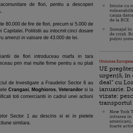
tracomunitare de flori, pentru a descoperi
Istorie cu 
vulnerabilă
.
cauza dator
de la BCE
te 80.000 de fire de flori, precum si 5.000 de
Șomajul în 
iei Capitalei. Politistii au intocmit cinci dosare
de criză. R
tru amenzi in valoare de 43.000 de lei.
puțini șom
iantii de flori introduceau marfa in tara
Uniunea Europea
receau prin mai multe firme pentru a nu plati
UE pregăte
urgență, în
deal” cu Lo
ciul de Investigare a Fraudelor Sector 6 au
ianuarie. 
tele
Crangasi
,
Moghioros
,
Veteranilor
si la
vizate: pesc
rificati toti comerciantii in cadrul unei actiuni
transportul 
New York T
delor Sector 1 au descins si ei in pietele
intrarea în
americani,
actiune similara.
foarte acti