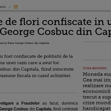
anii
e de flori confiscate in
a George Cosbuc din Cap
u fost confiscate de politistii de la
a unei razii care a avut loc
Criza datoriilor
sbuc din Capitala, fiind intocmite
Moneda euro
aziune fiscala in cazul achizitiei
Cea mai im
realizare m
economică 
trecut a sup
crize mondi
estigare a Fraudelor
au facut, duminica
handicapat 
i George Cosbuc
din
Capitala
, fiind controlati