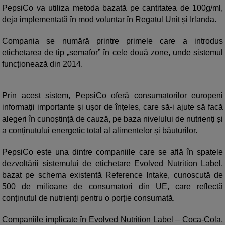
PepsiCo va utiliza metoda bazată pe cantitatea de 100g/ml,
deja implementată în mod voluntar în Regatul Unit și Irlanda.
Compania se numără printre primele care a introdus
etichetarea de tip „semafor” în cele două zone, unde sistemul
funcționează din 2014.
Prin acest sistem, PepsiCo oferă consumatorilor europeni
informații importante și ușor de înțeles, care să-i ajute să facă
alegeri în cunoștință de cauză, pe baza nivelului de nutrienți și
a conținutului energetic total al alimentelor și băuturilor.
PepsiCo este una dintre companiile care se află în spatele
dezvoltării sistemului de etichetare Evolved Nutrition Label,
bazat pe schema existentă Reference Intake, cunoscută de
500 de milioane de consumatori din UE, care reflectă
conținutul de nutrienți pentru o porție consumată.
Companiile implicate în Evolved Nutrition Label – Coca-Cola,