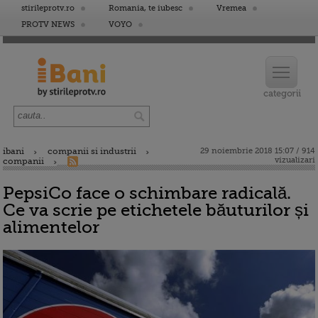
stirileprotv.ro
Romania, te iubesc
Vremea
PROTV NEWS
VOYO
ibani
companii si industrii
29 noiembrie 2018 15:07 / 914
vizualizari
companii
PepsiCo face o schimbare radicală.
Ce va scrie pe etichetele băuturilor și
alimentelor