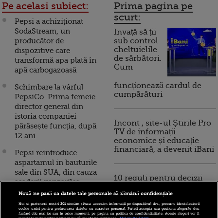
Pe acelasi subiect:
Prima pagina pe
scurt:
Pepsi a achiziționat
SodaStream, un
Invață să ții
producător de
sub control
cheltuielile
dispozitive care
de sărbători.
transformă apa plată în
Cum
apă carbogazoasă
funcționează cardul de
Schimbare la vârful
cumpărături
PepsiCo. Prima femeie
director general din
istoria companiei
Incont , site-ul Știrile Pro
părăsește funcția, după
TV de informații
12 ani
economice și educație
financiară, a devenit iBani
Pepsi reintroduce
aspartamul in bauturile
sale din SUA, din cauza
10 reguli pentru decizii
scaderii vanzarilor
financiare inteligente
Nouă ne pasă ca datele tale personale să rămână confidențiale
Pepsi, bautura care a
Noi și partenerii noștri
201
stocăm și/sau accesăm informații pe dispozitivul dvs., precum identificatorii
propulsat compania
cookie unici pentru prelucrarea datelor cu caracter personal. Puteți accepta sau gestiona alegerile dvs.
făcând clic mai jos sau în orice moment, pe pagina cu politica de confidențialitate. Aceste alegeri vor fi