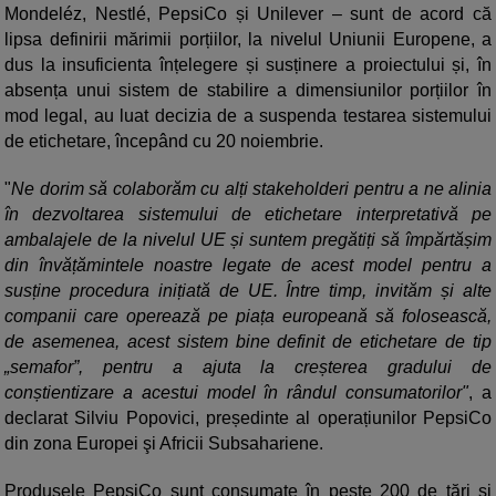
Mondeléz, Nestlé, PepsiCo și Unilever – sunt de acord că
lipsa definirii mărimii porțiilor, la nivelul Uniunii Europene, a
dus la insuficienta înțelegere și susținere a proiectului și, în
absența unui sistem de stabilire a dimensiunilor porțiilor în
mod legal, au luat decizia de a suspenda testarea sistemului
de etichetare, începând cu 20 noiembrie.
"
Ne dorim să colaborăm cu alți stakeholderi pentru a ne alinia
în dezvoltarea sistemului de etichetare interpretativă pe
ambalajele de la nivelul UE și suntem pregătiți să împărtășim
din învățămintele noastre legate de acest model pentru a
susține procedura inițiată de UE. Între timp, invităm și alte
companii care operează pe piața europeană să folosească,
de asemenea, acest sistem bine definit de etichetare de tip
„semafor”, pentru a ajuta la creșterea gradului de
conștientizare a acestui model în rândul consumatorilor"
, a
declarat Silviu Popovici, președinte al operațiunilor PepsiCo
din zona Europei şi Africii Subsahariene.
Produsele PepsiCo sunt consumate în peste 200 de țări și