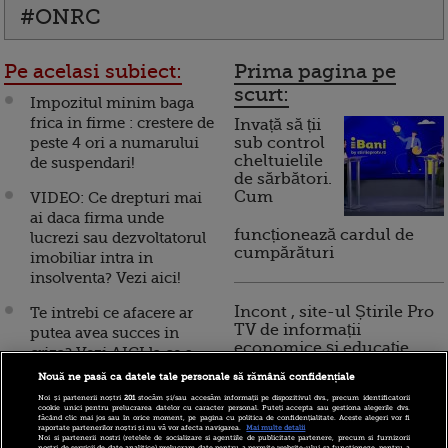
#ONRC
Pe acelasi subiect:
Prima pagina pe
scurt:
Impozitul minim baga
frica in firme : crestere de
Invață să ții
peste 4 ori a numarului
sub control
cheltuielile
de suspendari!
de sărbători.
Cum
VIDEO: Ce drepturi mai
ai daca firma unde
funcționează cardul de
lucrezi sau dezvoltatorul
cumpărături
imobiliar intra in
insolventa? Vezi aici!
Incont , site-ul Știrile Pro
Te intrebi ce afacere ar
TV de informații
putea avea succes in
economice și educație
criza? Vezi AICI la ce s-
financiară, a devenit iBani
au gandit altii!
Nouă ne pasă ca datele tale personale să rămână confidențiale
Noi și partenerii noștri
201
stocăm și/sau accesăm informații pe dispozitivul dvs., precum identificatorii
Botosenenii si brailenii,
cookie unici pentru prelucrarea datelor cu caracter personal. Puteți accepta sau gestiona alegerile dvs.
făcând clic mai jos sau în orice moment, pe pagina cu politica de confidențialitate. Aceste alegeri vor fi
10 reguli pentru decizii
cei mai curajosi
raportate partenerilor noștri și nu vă vor afecta navigarea.
Mai multe detalii
Noi si partenerii nostri (retelele de socializare si agentiile de publicitate partenere, precum si furnizorii
financiare inteligente
nostri de servicii de date analitice) prelucram date pentru a permite website-ului sa functioneze, pentru a