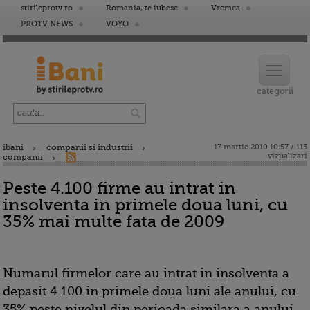
stirileprotv.ro
Romania, te iubesc
Vremea
PROTV NEWS
VOYO
ibani
companii si industrii
17 martie 2010 10:57 / 113
vizualizari
companii
Peste 4.100 firme au intrat in
insolventa in primele doua luni, cu
35% mai multe fata de 2009
Numarul firmelor care au intrat in insolventa a
depasit 4.100 in primele doua luni ale anului, cu
35% peste nivelul din perioada similara a anului