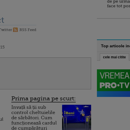
de pe urma
face tot po
t
Twitter
RSS Feed
Top articole i
:15
cele mai citite
Prima pagina pe scurt:
Invață să ții sub
control cheltuielile
de sărbători. Cum
ul
funcționează cardul
de cumpărături