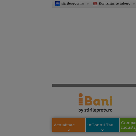
stirileprotv.ro
Romania, te iubesc
Compani
Actualitate
inContul Tau
industri