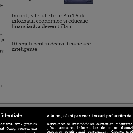
i-
Incont , site-ul Știrile Pro TV de
informații economice și educație
financiară, a devenit iBani
ra
nța
10 reguli pentru decizii financiare
inteligente
ar
e
e
i
ro
foodstory.ro
Procinema.ro
fidențiale
Atât noi, cât și partenerii noștri prelucrăm dat
ozitivul dvs., precum
Dezvoltarea și îmbunătățirea serviciilor. Măsurarea
și/sau accesarea informațiilor de pe un dispoziti
al. Puteți accepta sau
selectarea conținutului personalizat. Crearea prof