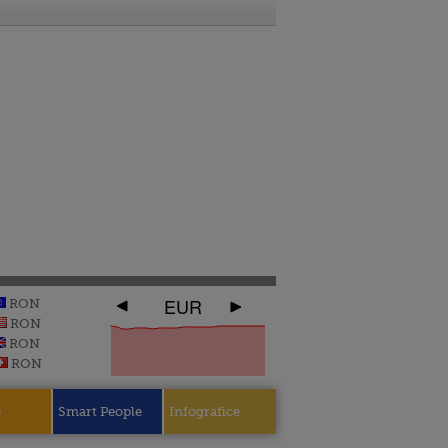
EUR
RON
RON
RON
RON
e
Smart People
Infografice