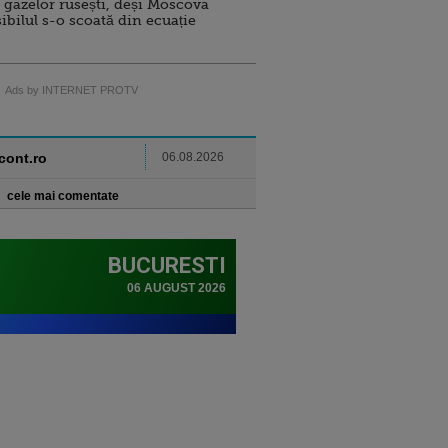
 gazelor rusești, deși Moscova
sibilul s-o scoată din ecuație
Ads by INTERNET PROTV
ncont.ro
06.08.2026
cele mai comentate