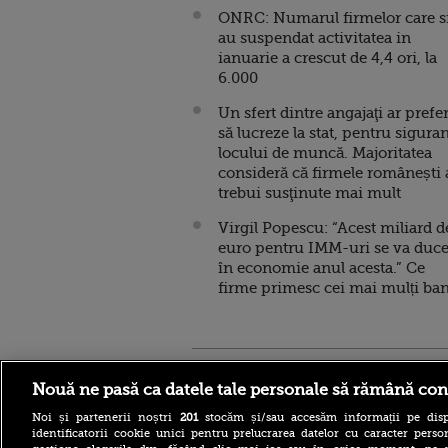
ONRC: Numarul firmelor care s
au suspendat activitatea in
ianuarie a crescut de 4,4 ori, la
6.000
Un sfert dintre angajaţi ar prefe
să lucreze la stat, pentru sigura
locului de muncă. Majoritatea
consideră că firmele românești 
trebui susţinute mai mult
Virgil Popescu: “Acest miliard d
euro pentru IMM-uri se va duc
în economie anul acesta.” Ce
firme primesc cei mai mulți ban
Stirileprotv.ro
ilike-it.
Nouă ne pasă ca datele tale personale să rămână con
Noi și partenerii noștri
201
stocăm și/sau accesăm informații pe disp
identificatorii cookie unici pentru prelucrarea datelor cu caracter person