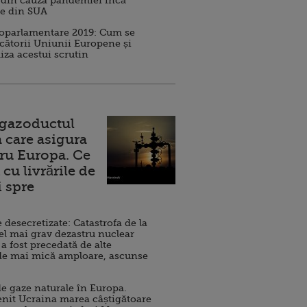
 din cauza pandemiei încă
ve din SUA
roparlamentare 2019: Cum se
cătorii Uniunii Europene și
iza acestui scrutin
 gazoductul
 care asigura
ru Europa. Ce
cu livrările de
i spre
esecretizate: Catastrofa de la
el mai grav dezastru nuclear
 a fost precedată de alte
de mai mică amploare, ascunse
e gaze naturale în Europa.
nit Ucraina marea câștigătoare