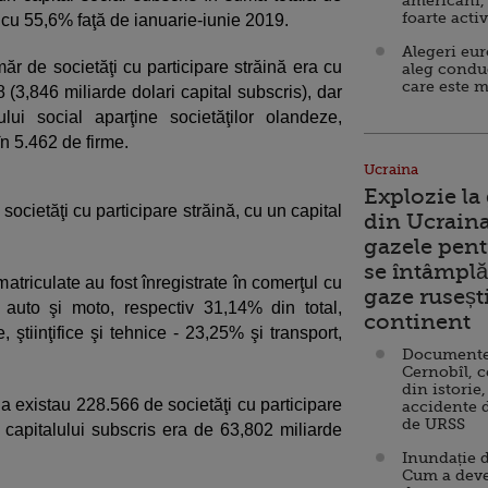
americani,
foarte acti
 cu 55,6% faţă de ianuarie-iunie 2019.
Alegeri eu
r de societăţi cu participare străină era cu
aleg condu
care este m
68 (3,846 miliarde dolari capital subscris), dar
ui social aparţine societăţilor olandeze,
în 5.462 de firme.
Ucraina
Explozie la
 societăţi cu participare străină, cu un capital
din Ucraina
gazele pent
se întâmplă 
atriculate au fost înregistrate în comerţul cu
gaze ruseșt
i auto şi moto, respectiv 31,14% din total,
continent
e, ştiinţifice şi tehnice - 23,25% şi transport,
Documente d
Cernobîl, c
din istorie,
ia existau 228.566 de societăţi cu participare
accidente 
de URSS
a capitalului subscris era de 63,802 miliarde
Inundație d
Cum a deve