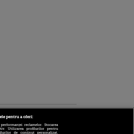
Sport.ro
ele pentru a oferi:
 performanței reclamelor. Stocarea
v. Utilizarea profilurilor pentru
ilurilor de conținut personalizat.