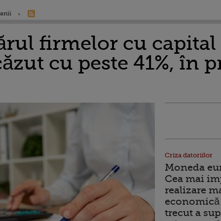
anii
l firmelor cu capital 
scăzut cu peste 41%, în 
Criza datoriilor
Moneda euro
Cea mai im
realizare m
economică 
trecut a sup