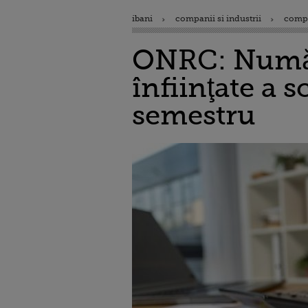
ibani
companii si industrii
comp
ONRC: Număru
înfiinţate a 
semestru