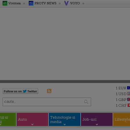
Vremea
PROTV NEWS
VOYO
1 EUR
1 USD
1 GBP
1 CHF
i si
Tehnologie si
Auto
Job-uri
Lifestyl
i
media