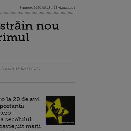
5 august 2020 09:15 / 95 vizualizari
străin nou
primul
Ads by INTERNET PROTV
 la 20 de ani.
portantă
acro-
a secolului
raviețuit marii