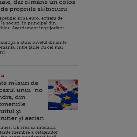
ale, dar rămâne un colos
de propriile slăbiciuni
repetiție: zona euro, extrem de
 la șocuri, în principal din
iilor. Avertisment îngrijorător
Europa a atins nivelul dinainte
omânia, între țările cu cei mai
eri
na
ște măsuri de
 cazul unui ”no
ndra, din
Domeniile
uitul şi
rutier şi aerian
imes: UE vrea să interzică
 țările membre a cetăţenilor