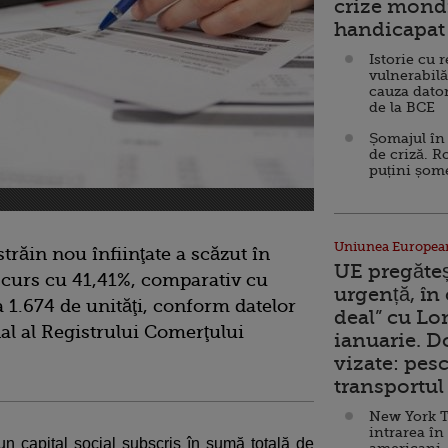
crize mondi
handicapat 
Istorie cu 
vulnerabilă
cauza dator
de la BCE
Șomajul în 
de criză. R
puțini șom
Uniunea Europea
trăin nou înfiinţate a scăzut în
UE pregăte
 curs cu 41,41%, comparativ cu
urgență, în
a 1.674 de unităţi, conform datelor
deal” cu Lo
nal al Registrului Comerţului
ianuarie. 
vizate: pesc
transportul 
New York T
intrarea în
n capital social subscris în sumă totală de