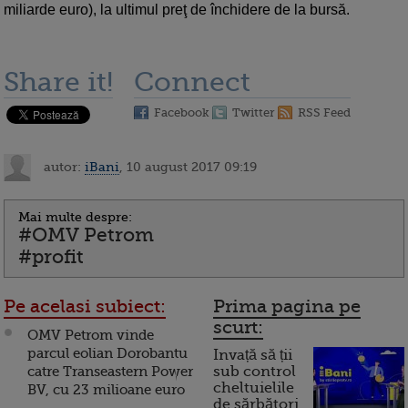
miliarde euro), la ultimul preţ de închidere de la bursă.
Share it!
Connect
Facebook
Twitter
RSS Feed
autor:
iBani
, 10 august 2017 09:19
Mai multe despre:
#OMV Petrom
#profit
Pe acelasi subiect:
Prima pagina pe
scurt:
OMV Petrom vinde
parcul eolian Dorobantu
Invață să ții
catre Transeastern Power
sub control
cheltuielile
BV, cu 23 milioane euro
de sărbători.