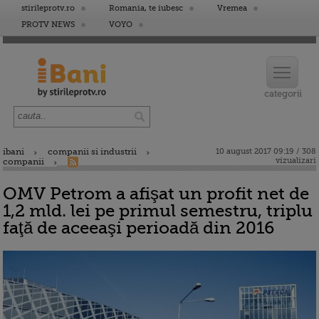
stirileprotv.ro
Romania, te iubesc
Vremea
PROTV NEWS
VOYO
ibani
companii si industrii
10 august 2017 09:19 / 308
vizualizari
companii
OMV Petrom a afişat un profit net de
1,2 mld. lei pe primul semestru, triplu
faţă de aceeaşi perioadă din 2016