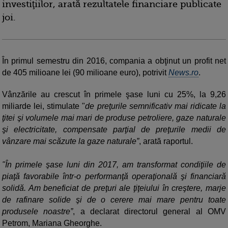
investiţiilor, arată rezultatele financiare publicate
joi.
În primul semestru din 2016, compania a obţinut un profit net
de 405 milioane lei (90 milioane euro), potrivit
News.ro
.
Vânzările au crescut în primele şase luni cu 25%, la 9,26
miliarde lei, stimulate "
de preţurile semnificativ mai ridicate la
ţitei şi volumele mai mari de produse petroliere, gaze naturale
şi electricitate, compensate parţial de preţurile medii de
vânzare mai scăzute la gaze naturale”
, arată raportul.
"În primele şase luni din 2017, am transformat condiţiile de
piaţă favorabile într-o performanţă operaţională şi financiară
solidă. Am beneficiat de preţuri ale ţiţeiului în creştere, marje
de rafinare solide şi de o cerere mai mare pentru toate
produsele noastre”
, a declarat directorul general al OMV
Petrom, Mariana Gheorghe.