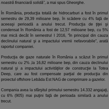
noastră financiară solidă",
a mai spus Gheorghe.
În România, producţia totală de hidrocarburi a fost în primul
semestru de 29,39 milioane bep, în scădere cu 4% faţă de
aceeaşi perioadă a anului trecut. Producţia de ţiţei şi
condensat în România a fost de 12,57 milioane bep, cu 5%
mai mică decât în semestrul I 2016, ”în principal din cauza
declinului natural şi a impactului vremii nefavorabile”, arată
raportul companiei.
Producţia de gaze naturale în România a scăzut în primul
semestru cu 2% ,la 16,82 milioane bep, din cauza declinului
natural şi a impactului activităţilor de construcţie la Totea
Deep, care au fost compensate parţial de producţia din
proiectul offshore Lebăda Est NAG de comprimare a gazelor.
Compania avea la sfârşitul primului semestru 14.332 angajaţi,
cu 6% (905) mai puţini faţă de perioada similară a anului
trecut.