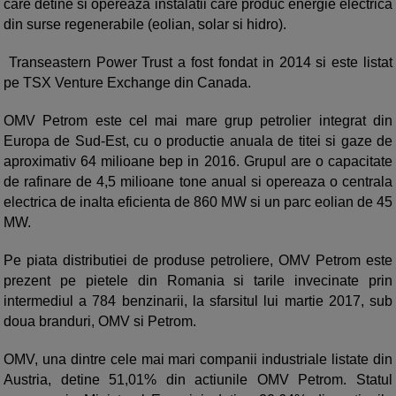
care detine si opereaza instalatii care produc energie electrica
din surse regenerabile (eolian, solar si hidro).
Transeastern Power Trust a fost fondat in 2014 si este listat
pe TSX Venture Exchange din Canada.
OMV Petrom este cel mai mare grup petrolier integrat din
Europa de Sud-Est, cu o productie anuala de titei si gaze de
aproximativ 64 milioane bep in 2016. Grupul are o capacitate
de rafinare de 4,5 milioane tone anual si opereaza o centrala
electrica de inalta eficienta de 860 MW si un parc eolian de 45
MW.
Pe piata distributiei de produse petroliere, OMV Petrom este
prezent pe pietele din Romania si tarile invecinate prin
intermediul a 784 benzinarii, la sfarsitul lui martie 2017, sub
doua branduri, OMV si Petrom.
OMV, una dintre cele mai mari companii industriale listate din
Austria, detine 51,01% din actiunile OMV Petrom. Statul