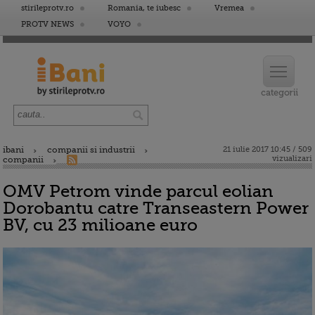
stirileprotv.ro
Romania, te iubesc
Vremea
PROTV NEWS
VOYO
ibani
companii si industrii
21 iulie 2017 10:45 / 509
vizualizari
companii
OMV Petrom vinde parcul eolian
Dorobantu catre Transeastern Power
BV, cu 23 milioane euro