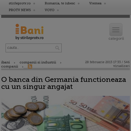
stirileprotv.ro
Romania, te iubesc
Vremea
PROTV NEWS
VOYO
ibani
companii si industrii
28 februarie 2013 17:33 / 546
vizualizari
companii
O banca din Germania functioneaza
cu un singur angajat