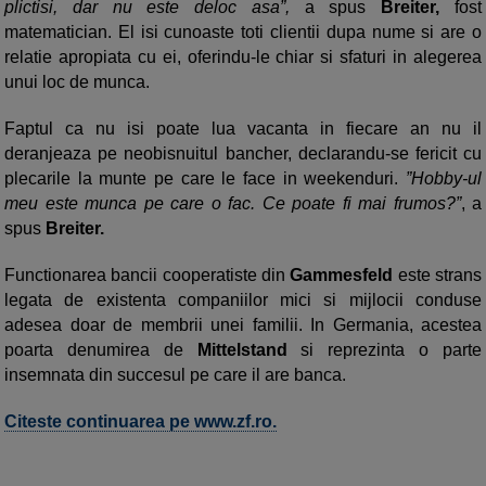
plictisi, dar nu este deloc asa”,
a spus
Breiter,
fost
matematician. El isi cunoaste toti clientii dupa nume si are o
relatie apropiata cu ei, oferindu-le chiar si sfaturi in alegerea
unui loc de munca.
Faptul ca nu isi poate lua vacanta in fiecare an nu il
deranjeaza pe neobisnuitul bancher, declarandu-se fericit cu
plecarile la munte pe care le face in weekenduri.
”Hobby-ul
meu este munca pe care o fac. Ce poate fi mai frumos?”
, a
spus
Breiter.
Functionarea bancii cooperatiste din
Gammesfeld
este strans
legata de existenta companiilor mici si mijlocii conduse
adesea doar de membrii unei familii. In Germania, acestea
poarta denumirea de
Mittelstand
si reprezinta o parte
insemnata din succesul pe care il are banca.
Citeste continuarea pe www.zf.ro.