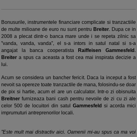
Bonusurile, instrumentele financiare complicate si tranzactiile
de multe milioane de euro nu sunt pentru
Breiter
. Dupa ce in
2008 a plecat dintr-o banca mare unde i se repeta zilnic sa
”vanda, vanda, vanda”, el s-a intors in satul natal si s-a
angajat la banca cooperatista
Raiffeisen Gammesfeld
.
Breiter
a spus ca aceasta a fost cea mai inspirata decizie a
lui.
Acum se considera un bancher fericit. Daca la inceput a fost
nevoit sa opereze toate tranzactile de mana, folosindu-se doar
de pix si hartie, acum el are un calculator. Intr-o zi obisnuita
Breitner
furnizeaza bani cash pentru nevoile de zi cu zi ale
celor 500 de locuitori din satul
Gammesfeld
si acorda mici
imprumuturi antreprenorilor locali.
”Este mult mai distractiv aici. Oamenii mi-au spus ca ma voi