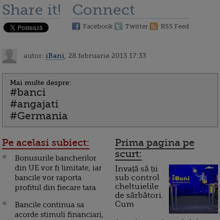
Share it!
Connect
Facebook
Twitter
RSS Feed
autor:
iBani
, 28 februarie 2013 17:33
Mai multe despre:
#banci
#angajati
#Germania
Pe acelasi subiect:
Prima pagina pe
scurt:
Bonusurile bancherilor
din UE vor fi limitate, iar
Invață să ții
bancile vor raporta
sub control
cheltuielile
profitul din fiecare tara
de sărbători.
Cum
Bancile continua sa
acorde stimuli financiari,