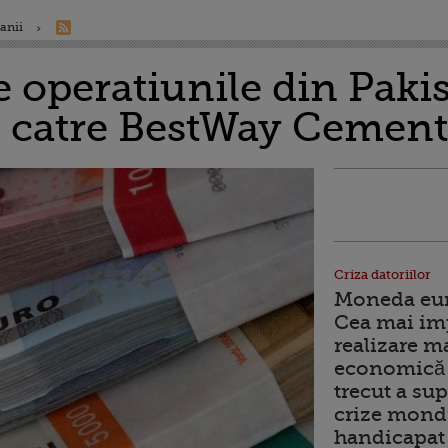
anii
e operatiunile din Paki
o catre BestWay Cement
Criza datoriilor
Moneda euro
Cea mai im
realizare m
economică 
trecut a sup
crize mondi
handicapat 