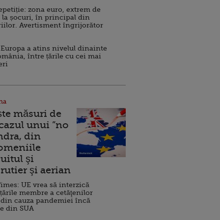
repetiție: zona euro, extrem de
 la șocuri, în principal din
iilor. Avertisment îngrijorător
Europa a atins nivelul dinainte
omânia, între țările cu cei mai
eri
na
ște măsuri de
 cazul unui ”no
ndra, din
Domeniile
uitul şi
rutier şi aerian
imes: UE vrea să interzică
 țările membre a cetăţenilor
 din cauza pandemiei încă
ve din SUA