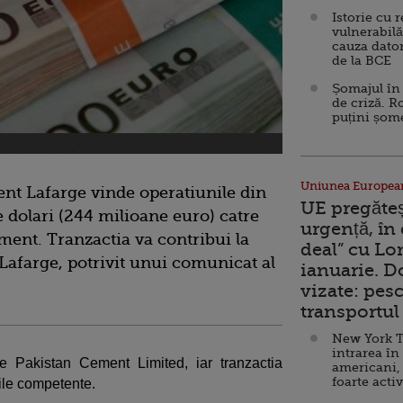
Istorie cu 
vulnerabilă
cauza dator
de la BCE
Șomajul în 
de criză. R
puțini șom
Uniunea Europea
nt Lafarge vinde operatiunile din
UE pregăte
 dolari (244 milioane euro) catre
urgență, în
ent. Tranzactia va contribui la
deal” cu Lo
 Lafarge, potrivit unui comunicat al
ianuarie. 
vizate: pesc
transportul 
New York T
intrarea în
e Pakistan Cement Limited, iar tranzactia
americani,
foarte acti
ile competente.