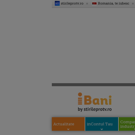
stirileprotv.ro
Romania, te iubesc
Compani
Actualitate
inContul Tau
industri