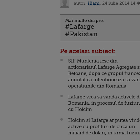
autor:
iBani
, 24 iulie 2014 14:4
Mai multe despre:
#Lafarge
#Pakistan
Pe acelasi subiect:
SIF Muntenia iese din
actionariatul Lafarge Agregate s
Betoane, dupa ce grupul france
anuntat ca intentioneaza sa va
operatiunile din Romania
Lafarge vrea sa vanda activele d
Romania, in procesul de fuziun
cu Holcim
Holcim si Lafarge ar putea vind
active cu profituri de circa un
miliard de dolari, in urma fuziu