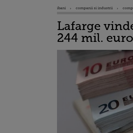
ibani
companii si industrii
comp
Lafarge vind
244 mil. eur