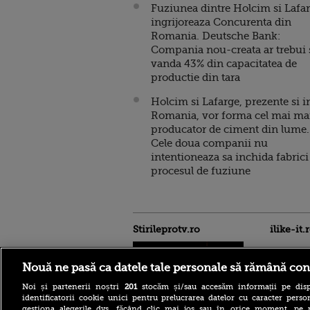
Fuziunea dintre Holcim si Lafa
ingrijoreaza Concurenta din
Romania. Deutsche Bank:
Compania nou-creata ar trebui 
vanda 43% din capacitatea de
productie din tara
Holcim si Lafarge, prezente si i
Romania, vor forma cel mai ma
producator de ciment din lume.
Cele doua companii nu
intentioneaza sa inchida fabrici
procesul de fuziune
Stirileprotv.ro
ilike-it.
Nouă ne pasă ca datele tale personale să rămână con
Noi și partenerii noștri
201
stocăm și/sau accesăm informații pe disp
identificatorii cookie unici pentru prelucrarea datelor cu caracter person
gestiona alegerile dvs. făcând clic mai jos sau în orice moment, pe 