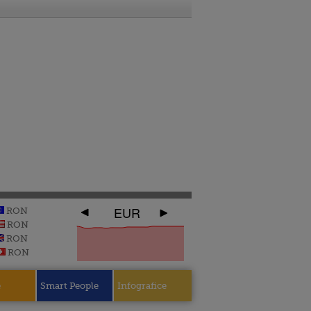
EUR
RON
RON
RON
RON
e
Smart People
Infografice