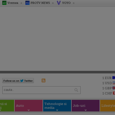
Vremea
PROTV NEWS
VOYO
1 EUR
1 USD
1 GBP
1 CHF
i si
Tehnologie si
Auto
Job-uri
Lifestyl
i
media