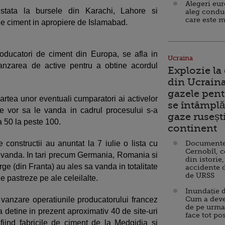
Alegeri eu
stata la bursele din Karachi, Lahore si
aleg condu
care este m
de ciment in apropiere de Islamabad.
oducatori de ciment din Europa, se afla in
Ucraina
anzarea de active pentru a obtine acordul
Explozie la
din Ucraina
gazele pent
artea unor eventuali cumparatori ai activelor
se întâmplă 
e vor sa le vanda in cadrul procesului s-a
gaze ruseșt
a 50 la peste 100.
continent
 constructii au anuntat la 7 iulie o lista cu
Documente d
Cernobîl, c
e vanda. In tari precum Germania, Romania si
din istorie,
rge (din Franta) au ales sa vanda in totalitate
accidente 
de URSS
le pastreze pe ale celeilalte.
Inundație d
Cum a deve
vanzare operatiunile producatorului francez
de pe urma
detine in prezent aproximativ 40 de site-uri
face tot po
fiind fabricile de ciment de la Medgidia si