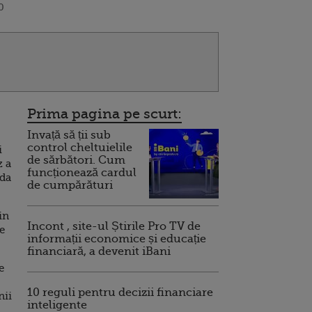
0
Prima pagina pe scurt:
Invață să ții sub
control cheltuielile
i
de sărbători. Cum
z a
funcționează cardul
nda
de cumpărături
in
Incont , site-ul Știrile Pro TV de
e
informații economice și educație
financiară, a devenit iBani
e
10 reguli pentru decizii financiare
nii
inteligente