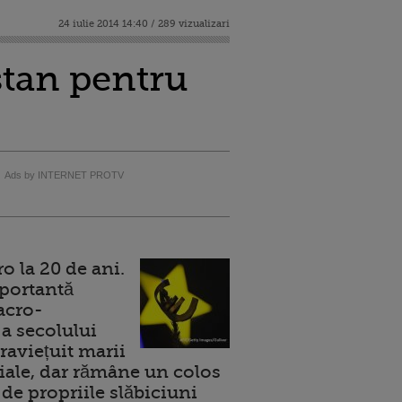
24 iulie 2014 14:40 / 289 vizualizari
stan pentru
Ads by INTERNET PROTV
 la 20 de ani.
portantă
acro-
a secolului
raviețuit marii
ale, dar rămâne un colos
de propriile slăbiciuni