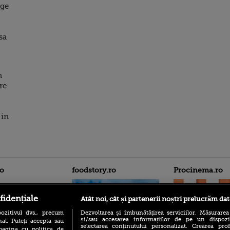
rge
sa
n
re
 in
ro
foodstory.ro
Procinema.ro
fidențiale
Atât noi, cât și partenerii noștri prelucrăm dat
ozitivul dvs., precum
Dezvoltarea și îmbunătățirea serviciilor. Măsurarea
și/sau accesarea informațiilor de pe un dispoziti
al. Puteți accepta sau
selectarea conținutului personalizat. Crearea prof
pagina cu politica de