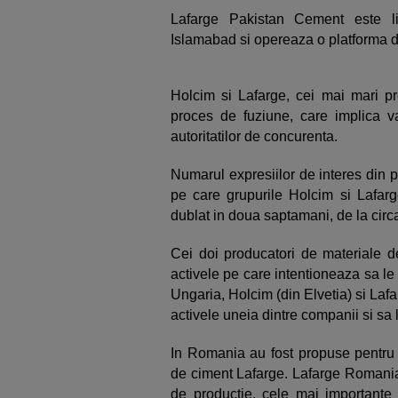
Lafarge Pakistan Cement este li
Islamabad si opereaza o platforma 
Holcim si Lafarge, cei mai mari pr
proces de fuziune, care implica v
autoritatilor de concurenta.
Numarul expresiilor de interes din p
pe care grupurile Holcim si Lafarg
dublat in doua saptamani, de la circ
Cei doi producatori de materiale de
activele pe care intentioneaza sa l
Ungaria, Holcim (din Elvetia) si Lafa
activele uneia dintre companii si sa 
In Romania au fost propuse pentru 
de ciment Lafarge. Lafarge Romania 
de productie, cele mai importante 