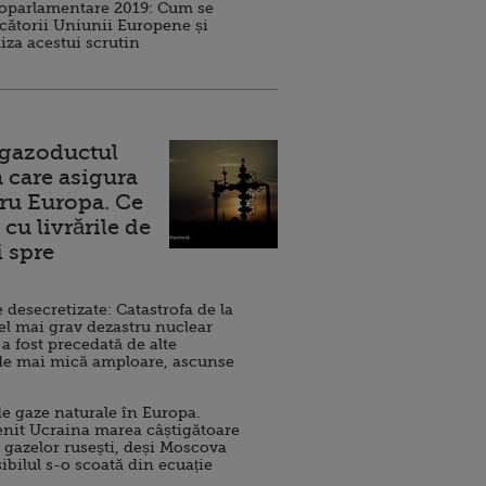
roparlamentare 2019: Cum se
cătorii Uniunii Europene și
iza acestui scrutin
 gazoductul
 care asigura
ru Europa. Ce
cu livrările de
i spre
esecretizate: Catastrofa de la
el mai grav dezastru nuclear
 a fost precedată de alte
de mai mică amploare, ascunse
e gaze naturale în Europa.
nit Ucraina marea câștigătoare
 gazelor rusești, deși Moscova
sibilul s-o scoată din ecuație