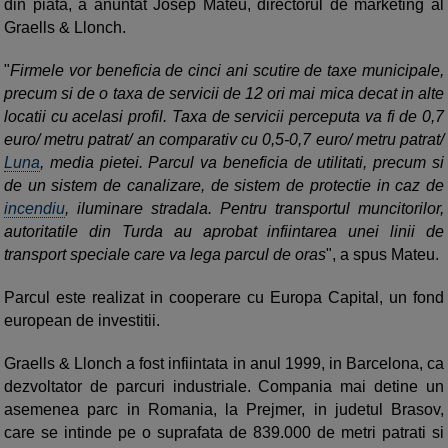
din piata, a anuntat Josep Mateu, directorul de marketing al
Graells & Llonch.
"
Firmele vor beneficia de cinci ani scutire de taxe municipale,
precum si de o taxa de servicii de 12 ori mai mica decat in alte
locatii cu acelasi profil. Taxa de servicii perceputa va fi de 0,7
euro/ metru patrat/ an comparativ cu 0,5-0,7 euro/ metru patrat/
Luna
, media pietei. Parcul va beneficia de utilitati, precum si
de un sistem de canalizare, de sistem de protectie in caz de
incendiu
, iluminare stradala. Pentru transportul muncitorilor,
autoritatile din Turda au aprobat infiintarea unei linii de
transport speciale care va lega parcul de oras
", a spus Mateu.
Parcul este realizat in cooperare cu Europa Capital, un fond
european de investitii.
Graells & Llonch a fost infiintata in anul 1999, in Barcelona, ca
dezvoltator de parcuri industriale. Compania mai detine un
asemenea parc in Romania, la Prejmer, in judetul Brasov,
care se intinde pe o suprafata de 839.000 de metri patrati si