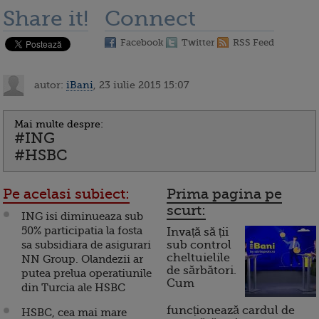
Share it!
Connect
Facebook
Twitter
RSS Feed
autor:
iBani
, 23 iulie 2015 15:07
Mai multe despre:
#ING
#HSBC
Pe acelasi subiect:
Prima pagina pe
scurt:
ING isi diminueaza sub
50% participatia la fosta
Invață să ții
sa subsidiara de asigurari
sub control
cheltuielile
NN Group. Olandezii ar
de sărbători.
putea prelua operatiunile
Cum
din Turcia ale HSBC
funcționează cardul de
HSBC, cea mai mare