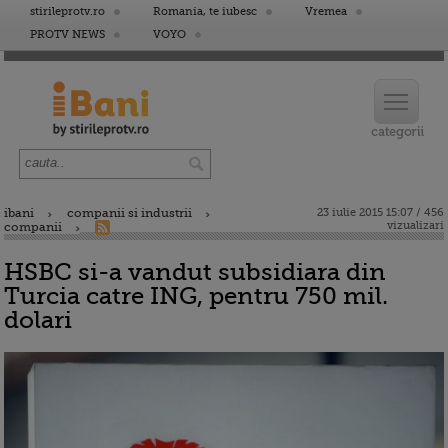
stirileprotv.ro
Romania, te iubesc
Vremea
PROTV NEWS
VOYO
ibani
companii si industrii
23 iulie 2015 15:07 / 456
vizualizari
companii
HSBC si-a vandut subsidiara din
Turcia catre ING, pentru 750 mil.
dolari