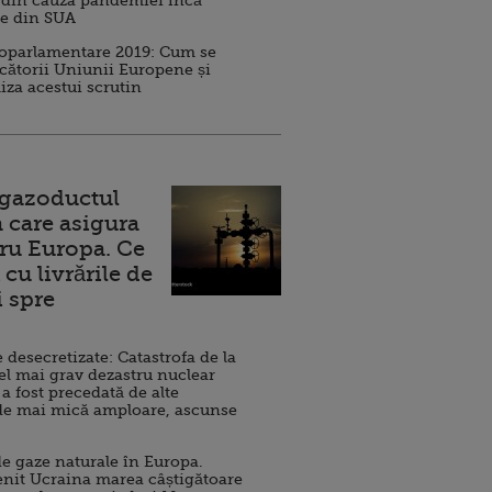
 din cauza pandemiei încă
ve din SUA
roparlamentare 2019: Cum se
cătorii Uniunii Europene și
iza acestui scrutin
 gazoductul
 care asigura
ru Europa. Ce
cu livrările de
i spre
esecretizate: Catastrofa de la
el mai grav dezastru nuclear
 a fost precedată de alte
de mai mică amploare, ascunse
e gaze naturale în Europa.
nit Ucraina marea câștigătoare