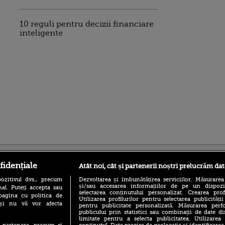
10 reguli pentru decizii financiare
inteligente
ro
foodstory.ro
Procinema.ro
fidențiale
Atât noi, cât și partenerii noștri prelucrăm dat
ozitivul dvs., precum
Dezvoltarea și îmbunătățirea serviciilor. Măsurarea
și/sau accesarea informațiilor de pe un dispoziti
al. Puteți accepta sau
selectarea conținutului personalizat. Crearea prof
pagina cu politica de
Utilizarea profilurilor pentru selectarea publicității
i și nu vă vor afecta
pentru publicitate personalizată. Măsurarea perfo
publicului prin statistici sau combinații de date di
limitate pentru a selecta publicitatea. Utilizarea