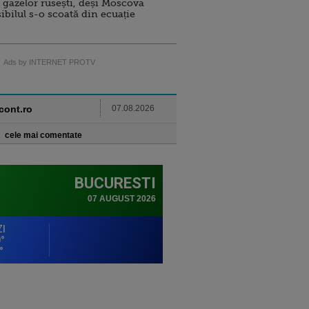
 gazelor rusești, deși Moscova
sibilul s-o scoată din ecuație
Ads by INTERNET PROTV
ncont.ro
07.08.2026
cele mai comentate