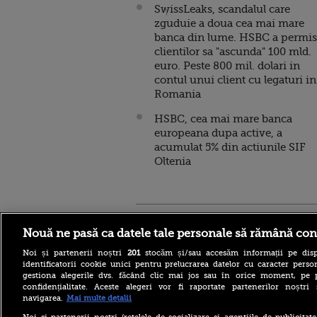
SwissLeaks, scandalul care
zguduie a doua cea mai mare
banca din lume. HSBC a permis
clientilor sa "ascunda" 100 mld.
euro. Peste 800 mil. dolari in
contul unui client cu legaturi in
Romania
HSBC, cea mai mare banca
europeana dupa active, a
acumulat 5% din actiunile SIF
Oltenia
Stirileprotv.ro
ilike-it.
Nouă ne pasă ca datele tale personale să rămână con
Noi și partenerii noștri
201
stocăm și/sau accesăm informații pe disp
identificatorii cookie unici pentru prelucrarea datelor cu caracter person
gestiona alegerile dvs. făcând clic mai jos sau în orice moment, pe 
confidențialitate. Aceste alegeri vor fi raportate partenerilor noștr
navigarea.
Mai multe detalii
Planul de Pregătire pentru
Riscuri în domeniul