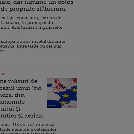
ale, dar rămâne un colos
de propriile slăbiciuni
repetiție: zona euro, extrem de
 la șocuri, în principal din
iilor. Avertisment îngrijorător
Europa a atins nivelul dinainte
omânia, între țările cu cei mai
eri
na
ște măsuri de
 cazul unui ”no
ndra, din
Domeniile
uitul şi
rutier şi aerian
imes: UE vrea să interzică
 țările membre a cetăţenilor