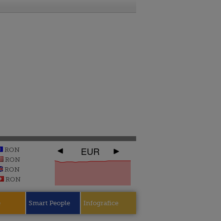
EUR
RON
RON
RON
RON
e
Smart People
Infografice