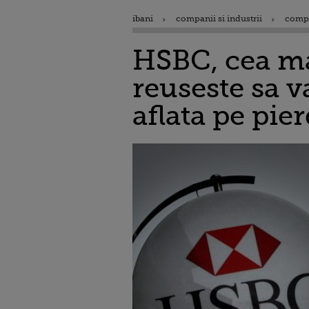
ibani
companii si industrii
comp
HSBC, cea m
reuseste sa v
aflata pe pie