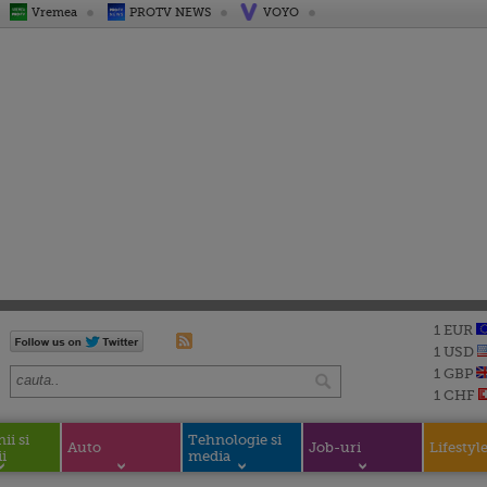
Vremea
PROTV NEWS
VOYO
1 EUR
1 USD
1 GBP
1 CHF
i si
Tehnologie si
Auto
Job-uri
Lifestyl
i
media