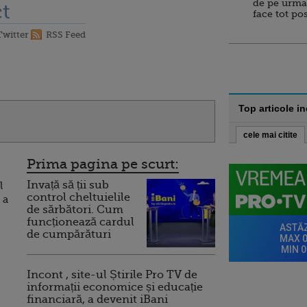
de pe urma
t
face tot po
Twitter
RSS Feed
Top articole i
cele mai citite
Prima pagina pe scurt:
Invață să ții sub
l
control cheltuielile
 a
de sărbători. Cum
funcționează cardul
de cumpărături
Incont , site-ul Știrile Pro TV de
informații economice și educație
financiară, a devenit iBani