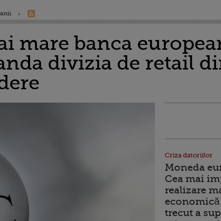
anii
ai mare banca europea
anda divizia de retail d
rdere
Criza datoriilor
Moneda euro
Cea mai im
realizare m
economică 
trecut a sup