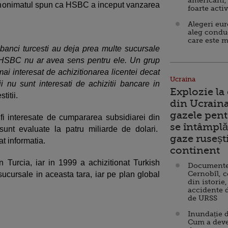
americani,
 anonimatul spun ca HSBC a inceput vanzarea
foarte acti
Alegeri eu
aleg condu
care este m
banci turcesti au deja prea multe sucursale
lor HSBC nu ar avea sens pentru ele. Un grup
mai interesat de achizitionarea licentei decat
Ucraina
ii nu sunt interesati de achizitii bancare in
Explozie la
titii.
din Ucraina
gazele pent
fi interesate de cumpararea subsidiarei din
se întâmplă 
unt evaluate la patru miliarde de dolari.
gaze ruseșt
 informatia.
continent
 Turcia, iar in 1999 a achizitionat Turkish
Documente d
Cernobîl, c
ucursale in aceasta tara, iar pe plan global
din istorie,
accidente 
de URSS
Inundație d
Cum a deve