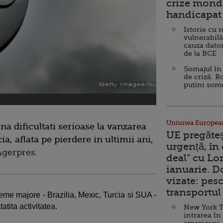
crize mondi
handicapat 
Istorie cu 
vulnerabilă
cauza dator
de la BCE
Șomajul în 
de criză. R
puțini șom
Uniunea Europea
na dificultati serioase la vanzarea
UE pregăte
cia, aflata pe pierdere in ultimii ani,
urgență, în
Agerpres.
deal” cu Lo
ianuarie. 
vizate: pesc
transportul 
me majore - Brazilia, Mexic, Turcia si SUA -
atita activitatea.
New York T
intrarea în