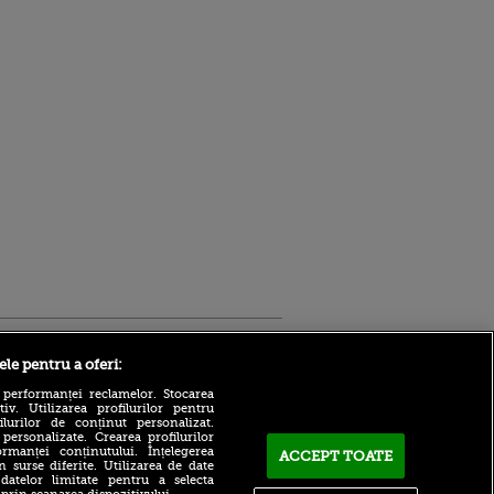
Sport.ro
ele pentru a oferi:
 performanței reclamelor. Stocarea
v. Utilizarea profilurilor pentru
ilurilor de conținut personalizat.
 personalizate. Crearea profilurilor
rmanței conținutului. Înțelegerea
ACCEPT TOATE
n surse diferite. Utilizarea de date
 datelor limitate pentru a selecta