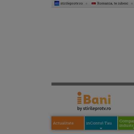
stirileprotv.ro
Romania, te iubesc
Compani
Actualitate
inContul Tau
industri