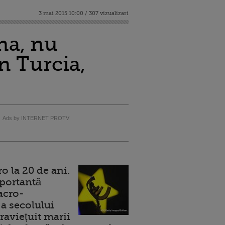
3 mai 2015 10:00 / 307 vizualizari
na, nu
in Turcia,
Ads by INTERNET PROTV
 la 20 de ani.
portantă
acro-
a secolului
raviețuit marii