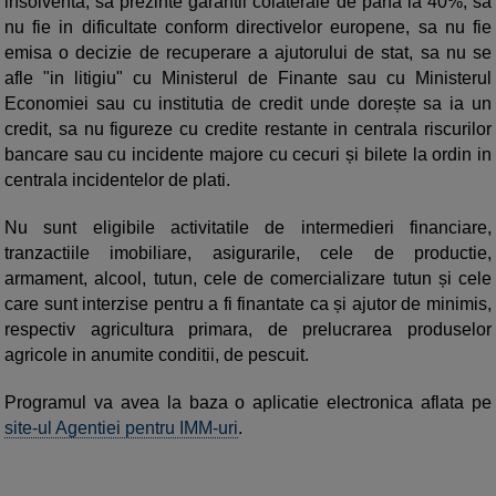
insolventa, sa prezinte garantii colaterale de pana la 40%, sa
nu fie in dificultate conform directivelor europene, sa nu fie
emisa o decizie de recuperare a ajutorului de stat, sa nu se
afle "in litigiu" cu Ministerul de Finante sau cu Ministerul
Economiei sau cu institutia de credit unde dorește sa ia un
credit, sa nu figureze cu credite restante in centrala riscurilor
bancare sau cu incidente majore cu cecuri și bilete la ordin in
centrala incidentelor de plati.
Nu sunt eligibile activitatile de intermedieri financiare,
tranzactiile imobiliare, asigurarile, cele de productie,
armament, alcool, tutun, cele de comercializare tutun și cele
care sunt interzise pentru a fi finantate ca și ajutor de minimis,
respectiv agricultura primara, de prelucrarea produselor
agricole in anumite conditii, de pescuit.
Programul va avea la baza o aplicatie electronica aflata pe
site-ul Agentiei pentru IMM-uri
.