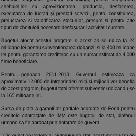
cheltuielilor cu aprovizionarea, productia, desfacerea,
executarea de lucrari și prestari servicii, pentru constituirea,
prelucrarea si valorificarea stocurilor, precum si pentru alte
tipuri de cheltuieli necesare desfașurarii activitatii curente.
Bugetul alocat acestui program in acest an se ridica la 24
milioane lei pentru subventionarea dobanzii si la 400 milioane
lei pentru garantarea creditelor, cu un numar estimat de 4.000
firme beneficiare.
Pentru perioada 2011-2013, Guvernul estimeaza ca
aproximativ 12.000 de intreprinderi mici si mijlocii vor benefia
de acest program, bugetul total aferent subventiei ridicandu-se
la 165 milioane lei.
Sursa de plata a garantiilor partiale acordate de Fond pentru
creditele contractate de IMM este bugetul de stat, plafonul
urmand sa fie aprobat prin hotarare de guvern.
"Din punct de vedere al ajutorului de stat, acest mecanism de