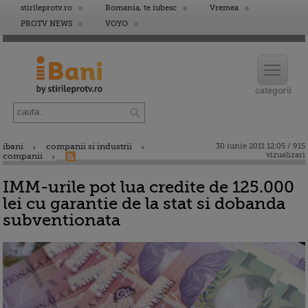
stirileprotv.ro
Romania, te iubesc
Vremea
PROTV NEWS
VOYO
ibani
companii si industrii
30 iunie 2011 12:05 / 915
vizualizari
companii
IMM-urile pot lua credite de 125.000
lei cu garantie de la stat si dobanda
subventionata