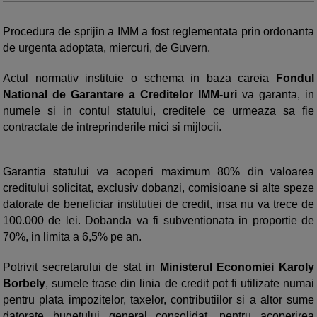
Procedura de sprijin a IMM a fost reglementata prin ordonanta
de urgenta adoptata, miercuri, de Guvern.
Actul normativ instituie o schema in baza careia
Fondul
National de Garantare a Creditelor IMM-uri
va garanta, in
numele si in contul statului, creditele ce urmeaza sa fie
contractate de intreprinderile mici si mijlocii.
Garantia statului va acoperi maximum 80% din valoarea
creditului solicitat, exclusiv dobanzi, comisioane si alte speze
datorate de beneficiar institutiei de credit, insa nu va trece de
100.000 de lei. Dobanda va fi subventionata in proportie de
70%, in limita a 6,5% pe an.
Potrivit secretarului de stat in
Ministerul Economiei Karoly
Borbely
, sumele trase din linia de credit pot fi utilizate numai
pentru plata impozitelor, taxelor, contributiilor si a altor sume
datorate bugetului general consolidat, pentru acoperirea