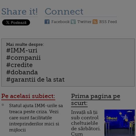
Share it!
Connect
Facebook
Twitter
RSS Feed
Mai multe despre:
#IMM-uri
#companii
#credite
#dobanda
#garantii de la stat
Pe acelasi subiect:
Prima pagina pe
scurt:
Statul ajuta IMM-urile sa
treaca peste criza. Vezi
Invață să ții
care sunt facilitatile
sub control
cheltuielile
intreprinderilor mici si
de sărbători.
mijlocii
Cum