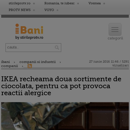
stirileprotv.ro
Romania, te iubesc
Vremea
PROTV NEWS
VOYO
ibani
companii si industrii
27 iunie 2016 11:46 / 5291
vizualizari
companii
IKEA recheama doua sortimente de
ciocolata, pentru ca pot provoca
reactii alergice