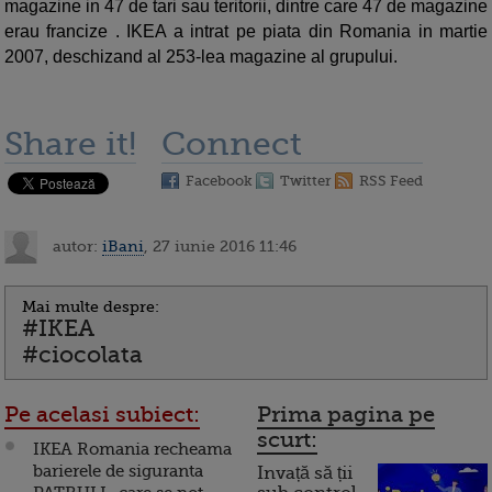
magazine in 47 de tari sau teritorii, dintre care 47 de magazine
erau francize . IKEA a intrat pe piata din Romania in martie
2007, deschizand al 253-lea magazine al grupului.
Share it!
Connect
Facebook
Twitter
RSS Feed
autor:
iBani
, 27 iunie 2016 11:46
Mai multe despre:
#IKEA
#ciocolata
Pe acelasi subiect:
Prima pagina pe
scurt:
IKEA Romania recheama
barierele de siguranta
Invață să ții