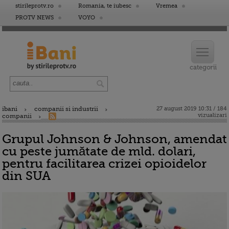
stirileprotv.ro
Romania, te iubesc
Vremea
PROTV NEWS
VOYO
ibani
companii si industrii
27 august 2019 10:31 / 184
vizualizari
companii
Grupul Johnson & Johnson, amendat
cu peste jumătate de mld. dolari,
pentru facilitarea crizei opioidelor
din SUA