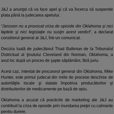
J&J a anunţat că va face apel şi că va încerca să suspende
plata până la judecarea apelului.
“Janssen nu a provocat criza de opioide din Oklahoma şi nici
faptele şi nici legislaţie nu susţin acest verdict
”, a declarat
consilierul general al J&J, într-un comunicat.
Decizia luată de judecătorul Thad Balkman de la Tribunalul
Districtual al ţinutului Cleveland din Norman, Oklahoma, a
avut loc după un proces de şapte săptămâni, fără juriu.
Acest caz, intentat de procurorul general din Oklahoma, Mike
Hunter, este primul judecat din miile de procese deschise de
autorităţile locale şi statale împotriva producătorilor şi
distribuitorilor de medicamente pe bază de opiu.
Oklahoma a acuzat că practicile de marketing ale J&J au
contribuit la criza de opioide prin inundarea pieţei cu calmante
pentru durere.