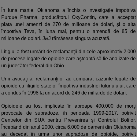
În luna martie, Oklahoma a închis o investigaţie împotriva
Purdue Pharma, producătorul OxyContin, care a acceptat
plata unei amenzi de 270 de milioane de dolari, şi o alta
împotriva Teva, în luna mai, pentru o amendă de 85 de
milioane de dolari. J&J rămăsese singura acuzată.
Litigiul a fost urmărit de reclamanţii din cele aproximativ 2.000
de procese legate de opioide care aşteaptă să fie analizate de
un judecător federal din Ohio.
Unii avocaţi ai reclamanţilor au comparat cazurile legate de
opioide cu litigiile statelor împotriva industriei tutunulului, care
a condus în 1998 la un acord de 246 de miliarde de dolari.
Opioidele au fost implicate în aproape 400.000 de morţi
provocate de supradoze, în perioada 1999-2017, potrivit
Centrelor din SUA pentru Prevenirea şi Controlul Bolilor.
Începând din anul 2000, circa 6.000 de oameni din Oklahoma
au decedat în urma unor supradoze de opioide, potrivit