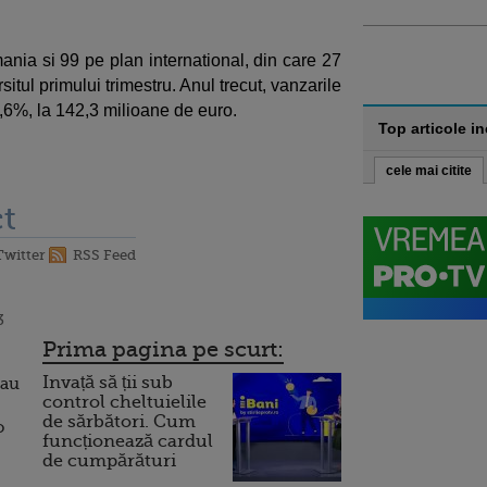
nia si 99 pe plan international, din care 27
situl primului trimestru. Anul trecut, vanzarile
,6%, la 142,3 milioane de euro.
Top articole i
cele mai citite
t
Twitter
RSS Feed
3
Prima pagina pe scurt:
Invață să ții sub
 au
control cheltuielile
de sărbători. Cum
o
funcționează cardul
de cumpărături