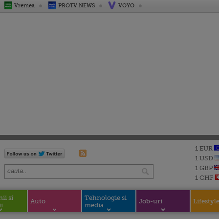
Vremea
PROTV NEWS
VOYO
1 EUR
1 USD
1 GBP
1 CHF
i si
Tehnologie si
Auto
Job-uri
Lifestyl
i
media