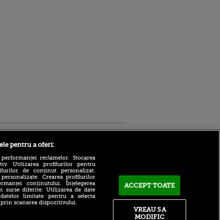
Sport.ro
ele pentru a oferi:
 performanței reclamelor. Stocarea
v. Utilizarea profilurilor pentru
ilurilor de conținut personalizat.
 personalizate. Crearea profilurilor
rmanței conținutului. Înțelegerea
ACCEPT TOATE
n surse diferite. Utilizarea de date
 datelor limitate pentru a selecta
 prin scanarea dispozitivului.
Atmosferă din altă lume la
ntru
VREAU SA
prezentarea lui Mohamed
ita lui,
MODIFIC
Salah la Trabzonspor pe