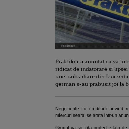
Praktiker
Praktiker a anuntat ca va int
ridicat de indatorare si lipsei
unei subsidiare din Luxembur
german s-au prabusit joi la 
Negocierile cu creditorii privind r
miercuri seara, se arata intr-un anun
Grupul va solicita protectie fata de 