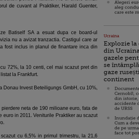
Alegeri eu
orul de cuvant al Praktiker, Harald Guenter,
aleg condu
care este m
eze Batiself SA a esuat dupa ce board-ul
Ucraina
izia nu a avizat tranzactia. Castigul care ar
Explozie la
 a fost inclus in planul de finantare inca din
din Ucraina
gazele pent
se întâmplă 
i cu 72%, la 10 centi, cel mai scazut pret din
gaze ruseșt
stat la Frankfurt.
continent
ara Donau Invest Beteiligungs GmbH, cu 10%,
Documente d
Cernobîl, c
din istorie,
accidente 
o pierdere neta de 190 milioane euro, fata de
de URSS
e euro in 2011. Veniturile Praktiker au scazut
Inundație d
ro.
Cum a deve
de pe urma
face tot po
scazut cu 6,5% in primul trimestru, la 21,6