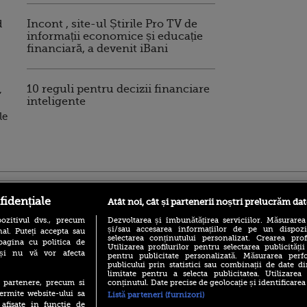
d
Incont , site-ul Știrile Pro TV de
informații economice și educație
financiară, a devenit iBani
,
10 reguli pentru decizii financiare
inteligente
le
ro
foodstory.ro
Procinema.ro
fidențiale
Atât noi, cât și partenerii noștri prelucrăm dat
ozitivul dvs., precum
Dezvoltarea și îmbunătățirea serviciilor. Măsurarea
și/sau accesarea informațiilor de pe un dispoziti
al. Puteți accepta sau
selectarea conținutului personalizat. Crearea prof
pagina cu politica de
Utilizarea profilurilor pentru selectarea publicității
i și nu vă vor afecta
pentru publicitate personalizată. Măsurarea perfo
publicului prin statistici sau combinații de date di
limitate pentru a selecta publicitatea. Utilizarea
conținutul. Date precise de geolocație și identificarea
te partenere, precum si
(P) Descoperă Lumea
Emoții intense pe
ermite website-ului sa
Listă parteneri (furnizori)
Evenimentelor din România
Sebastian Stan! Iub
 afisate in functie de
cu Transilvania Events!