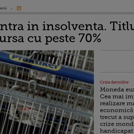
anii
ntra in insolventa. Titl
bursa cu peste 70%
Criza datoriilor
Moneda euro
Cea mai im
realizare m
economică 
trecut a sup
crize mondi
handicapat 