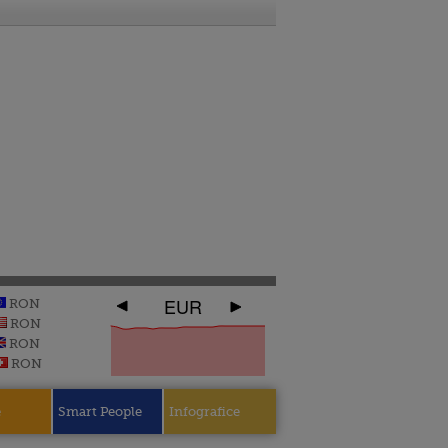
EUR
RON
RON
RON
RON
e
Smart People
Infografice