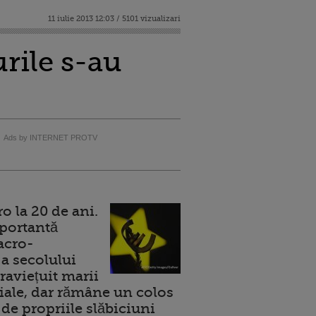
11 iulie 2013 12:03 / 5101 vizualizari
urile s-au
Ads by INTERNET PROTV
 la 20 de ani.
portantă
acro-
a secolului
raviețuit marii
ale, dar rămâne un colos
de propriile slăbiciuni