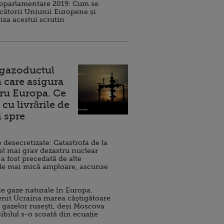
roparlamentare 2019: Cum se
cătorii Uniunii Europene și
iza acestui scrutin
 gazoductul
 care asigura
ru Europa. Ce
cu livrările de
i spre
esecretizate: Catastrofa de la
el mai grav dezastru nuclear
 a fost precedată de alte
de mai mică amploare, ascunse
e gaze naturale în Europa.
nit Ucraina marea câștigătoare
 gazelor rusești, deși Moscova
sibilul s-o scoată din ecuație