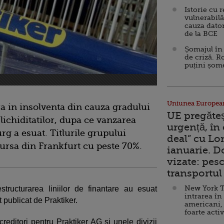
Istorie cu 
vulnerabilă
cauza dator
de la BCE
Șomajul în 
de criză. R
puțini șom
Uniunea Europea
ra in insolventa din cauza gradului
UE pregăte
 lichiditatilor, dupa ce vanzarea
urgență, în
g a esuat. Titlurile grupului
deal” cu Lo
bursa din Frankfurt cu peste 70%.
ianuarie. 
vizate: pesc
transportul 
New York T
estructurarea liniilor de finantare au esuat
intrarea în
t publicat de Praktiker.
americani,
foarte acti
creditori pentru Praktiker AG si unele divizii