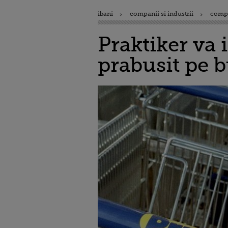
ibani
companii si industrii
comp
Praktiker va i
prabusit pe 