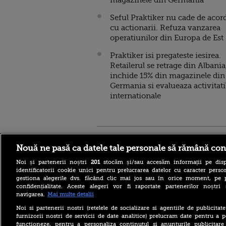
magazinele din Germania
Seful Praktiker nu cade de acor
cu actionarii. Refuza vanzarea
operatiunilor din Europa de Est
Praktiker isi pregateste iesirea.
Retailerul se retrage din Albania
inchide 15% din magazinele din
Germania si evalueaza activitati
internationale
Stirileprotv.ro
ilike-it.
Nouă ne pasă ca datele tale personale să rămână con
Noi și partenerii noștri
201
stocăm și/sau accesăm informații pe disp
identificatorii cookie unici pentru prelucrarea datelor cu caracter person
gestiona alegerile dvs. făcând clic mai jos sau în orice moment, pe 
confidențialitate. Aceste alegeri vor fi raportate partenerilor noștr
navigarea.
Mai multe detalii
Reacția MAE după ce o
româncă a fost arestată în
Noi si partenerii nostri (retelele de socializare si agentiile de publicita
Germania pentru spionaj în
furnizorii nostri de servicii de date analitice) prelucram date pentru a p
favoarea Rusiei
functioneze, pentru a personaliza continutul si anunturile publicitare