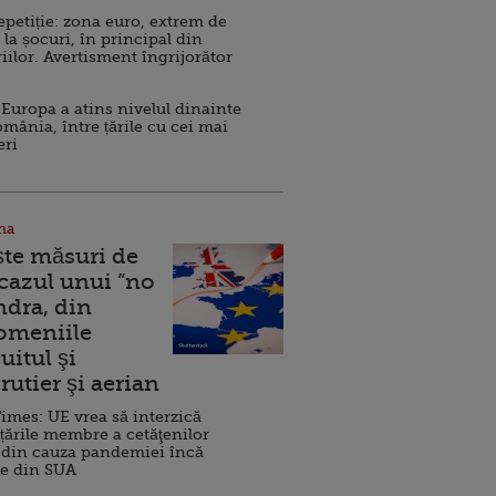
repetiție: zona euro, extrem de
 la șocuri, în principal din
iilor. Avertisment îngrijorător
Europa a atins nivelul dinainte
omânia, între țările cu cei mai
eri
na
ște măsuri de
 cazul unui ”no
ndra, din
Domeniile
uitul şi
rutier şi aerian
imes: UE vrea să interzică
 țările membre a cetăţenilor
 din cauza pandemiei încă
ve din SUA