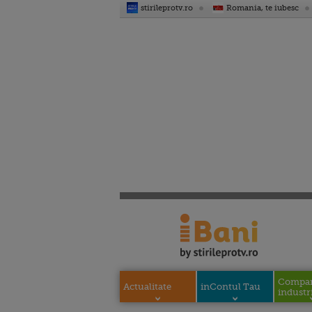
stirileprotv.ro
Romania, te iubesc
Compani
Actualitate
inContul Tau
industri