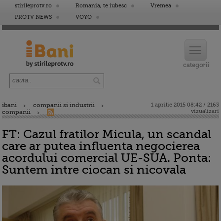
stirileprotv.ro
Romania, te iubesc
Vremea
PROTV NEWS
VOYO
ibani
companii si industrii
1 aprilie 2015 08:42 / 2163
vizualizari
companii
FT: Cazul fratilor Micula, un scandal
care ar putea influenta negocierea
acordului comercial UE-SUA. Ponta:
Suntem intre ciocan si nicovala