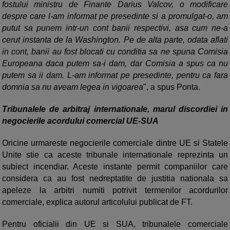
fostului ministru de Finante Darius Valcov, o modificare
despre care l-am informat pe presedinte si a promulgat-o, am
putut sa punem intr-un cont banii respectivi, asa cum ne-a
cerut instanta de la Washington. Pe de alta parte, odata aflati
in cont, banii au fost blocati cu conditia sa ne spuna Comisia
Europeana daca putem sa-i dam, dar Comisia a spus ca nu
putem sa ii dam. L-am informat pe presedinte, pentru ca fara
domnia sa nu aveam legea in vigoarea
", a spus Ponta.
Tribunalele de arbitraj internationale, marul discordiei in
negocierile acordului comercial UE-SUA
Oricine urmareste negocierile comerciale dintre UE si Statele
Unite stie ca aceste tribunale internationale reprezinta un
subiect incendiar. Aceste instante permit companiilor care
considera ca au fost nedreptatite de justitia nationala sa
apeleze la arbitri numiti potrivit termenilor acordurilor
comerciale, explica autorul articolului publicat de FT.
Pentru oficialii din UE si SUA, tribunalele comerciale