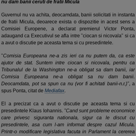
nu dam banii ceruti de fratii Micula
Guvernul nu va achita, deocamdata, banii solicitati in instanta
de fratii Micula, deoarece exista o dispozitie in acest sens a
Comisiei Europene, a declarat premierul Victor Ponta,
adaugand ca Executivul se afla intre "ciocan si nicovala" si ca
a avut o discutie pe aceasta tema si cu presedintele.
"
Comisia Europeana ne-a zis ieri ca nu putem da, ca este
ajutor de stat. Suntem intre ciocan si nicovala, pentru ca
Tribunalul de la Washington ne-a obligat sa dam banii, iar
Comisia Europeana ne-a obligat sa nu dam banii.
Deocamdata, pot sa spun ca nu (vor fi achitati banii-n.r.)"
, a
spus Ponta, citat de
Mediafax
.
El a precizat ca a avut o discutie pe aceasta tema si cu
presedintele Klaus Iohannis.
"Cand sunt probleme economice
care privesc siguranta nationala, sigur ca le discut cu
presedintele, asa cum l-am informat despre cazul Micula.
Printr-o modificare legislativa facuta in Parlament la cererea