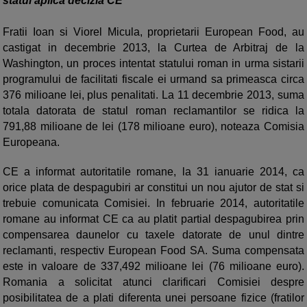
statul aplica decizia CE
Fratii Ioan si Viorel Micula, proprietarii European Food, au
castigat in decembrie 2013, la Curtea de Arbitraj de la
Washington, un proces intentat statului roman in urma sistarii
programului de facilitati fiscale ei urmand sa primeasca circa
376 milioane lei, plus penalitati. La 11 decembrie 2013, suma
totala datorata de statul roman reclamantilor se ridica la
791,88 milioane de lei (178 milioane euro), noteaza Comisia
Europeana.
CE a informat autoritatile romane, la 31 ianuarie 2014, ca
orice plata de despagubiri ar constitui un nou ajutor de stat si
trebuie comunicata Comisiei. In februarie 2014, autoritatile
romane au informat CE ca au platit partial despagubirea prin
compensarea daunelor cu taxele datorate de unul dintre
reclamanti, respectiv European Food SA. Suma compensata
este in valoare de 337,492 milioane lei (76 milioane euro).
Romania a solicitat atunci clarificari Comisiei despre
posibilitatea de a plati diferenta unei persoane fizice (fratilor