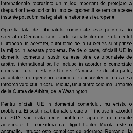
internationale reprezinta un mijloc important de protejare a
drepturilor investitorilor, in timp ce oponentii se tem ca aceste
instante pot submina legislatiile nationale si europene.
Opozitia fata de tribunalele comerciale este puternica in
special in Germania si in randul socialistilor din Parlamentul
European. In acest fel, autoritatile de la Bruxelles sunt prinse
la mijloc in aceasta problema. Pe de o parte, oficialii UE in
domeniul comertului sustin ca este bine ca tribunalele de
arbitraj international sa fie incluse in acordurile comerciale
cum sunt cele cu Statele Unite si Canada. Pe de alta parte,
autoritatile europene in domeniul concurentei incearca sa
intoarca verdictul in cazul Micula, unul dintre cele mai urmarite
de la Curtea de Arbitraj de la Washington.
Pentru oficialii UE in domeniul comertului, nu exista o
problema. Ei sustin ca tribunalele care ar fi incluse in acordul
cu SUA vor evita orice probleme aparute in cazurile
anterioare. Ei considera ca litigiul fratilor Micula este o
anomalie, intrucat este complicat de aderarea Romaniei la