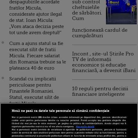
despagubirile acordate
sub control
cheltuielile
fratilor Micula,
de sărbători.
considerate ajutor ilegal
Cum
de stat. Ioan Micula:
„Vom ataca decizia peste
funcționează cardul de
tot unde avem dreptul!”
cumpărături
Cum a ajuns statul sa fie
executat silit de fratii
Incont , site-ul Știrile Pro
Micula. Fiecare salariat
TV de informații
din Romania trebuie sa le
economice și educație
plateasca 40 de euro
financiară, a devenit iBani
Scandal cu implicatii
periculoase pentru
10 reguli pentru decizii
Finantele Romaniei.
financiare inteligente
Statul, executat silit de
fratii Micula
Nouă ne pasă ca datele tale personale să rămână confidențiale
Prima lovitura pe care
Noi și partenerii noștri
201
stocăm și/sau accesăm informații pe dispozitivul dvs., precum identificatorii
premierul Ungariei o da
cookie unici pentru prelucrarea datelor cu caracter personal. Puteți accepta sau gestiona alegerile dvs.
făcând clic mai jos sau în orice moment, pe pagina cu politica de confidențialitate. Aceste alegeri vor fi
Europei, dupa vizita lui
raportate partenerilor noștri și nu vă vor afecta navigarea.
Mai multe detalii
Noi si partenerii nostri (retelele de socializare si agentiile de publicitate partenere, precum si furnizorii
Putin la Budapesta.
nostri de servicii de date analitice) prelucram date pentru a permite website-ului sa functioneze, pentru a
personaliza continutul si anunturile publicitare afisate in functie de interesele si/sau profilul dvs., pentru a