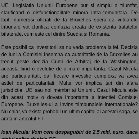
UE. Legislatia Uniunii Europene pur si simplu a triumfat,
clarificand o disfunctionalitate minora intra-comunitara. De
fapt, numerosi oficiali de la Bruxelles spera ca viitoarele
tribunale vot clarifica confuzia creata de existenta tratatelor
bilaterale, cum este cel dintre Suedia si Romania.
Este posibil ca investitorii sa nu vada problema la fel. Decizia
de luni a Comisiei insemna ca autoritatile de la Bruxelles au
trecut peste decizia Curtii de Arbitraj de la Washington,
aceasta fiind o evolutie de o mare importanta. Cazul Micula
are particularitati, dar fiecare investitie complexa va avea
astfel de particularitati. Multe vor implica tari din afara
jurisdictiei UE sau noi membri ai Uniunii. Cazul Micula este
din acest motiv o dovata importanta a intentiei Comisiei
Europene. Bruxelles-ul a invins trimbunalele internationale?
Nu chiar, va exista probabil un ultim capitol al acestei saga, se
arata in articolul FT.
Ioan Micula: Vom cere despagubiri de 2,5 mld. euro, daca