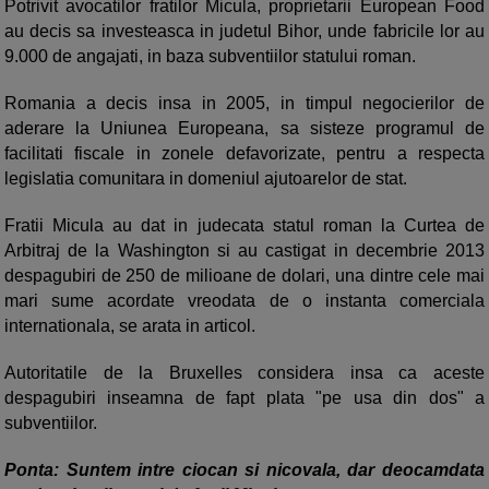
Potrivit avocatilor fratilor Micula, proprietarii European Food
au decis sa investeasca in judetul Bihor, unde fabricile lor au
9.000 de angajati, in baza subventiilor statului roman.
Romania a decis insa in 2005, in timpul negocierilor de
aderare la Uniunea Europeana, sa sisteze programul de
facilitati fiscale in zonele defavorizate, pentru a respecta
legislatia comunitara in domeniul ajutoarelor de stat.
Fratii Micula au dat in judecata statul roman la Curtea de
Arbitraj de la Washington si au castigat in decembrie 2013
despagubiri de 250 de milioane de dolari, una dintre cele mai
mari sume acordate vreodata de o instanta comerciala
internationala, se arata in articol.
Autoritatile de la Bruxelles considera insa ca aceste
despagubiri inseamna de fapt plata "pe usa din dos" a
subventiilor.
Ponta: Suntem intre ciocan si nicovala, dar deocamdata