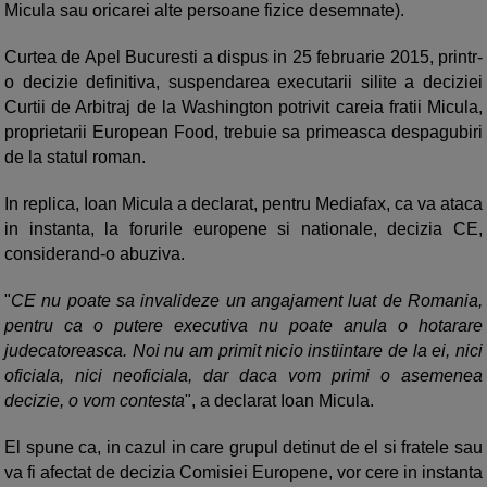
Micula sau oricarei alte persoane fizice desemnate).
Curtea de Apel Bucuresti a dispus in 25 februarie 2015, printr-
o decizie definitiva, suspendarea executarii silite a deciziei
Curtii de Arbitraj de la Washington potrivit careia fratii Micula,
proprietarii European Food, trebuie sa primeasca despagubiri
de la statul roman.
In replica, Ioan Micula a declarat, pentru Mediafax, ca va ataca
in instanta, la forurile europene si nationale, decizia CE,
considerand-o abuziva.
"
CE nu poate sa invalideze un angajament luat de Romania,
pentru ca o putere executiva nu poate anula o hotarare
judecatoreasca. Noi nu am primit nicio instiintare de la ei, nici
oficiala, nici neoficiala, dar daca vom primi o asemenea
decizie, o vom contesta
", a declarat Ioan Micula.
El spune ca, in cazul in care grupul detinut de el si fratele sau
va fi afectat de decizia Comisiei Europene, vor cere in instanta