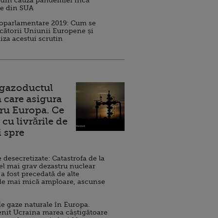
 din cauza pandemiei încă
ve din SUA
roparlamentare 2019: Cum se
cătorii Uniunii Europene și
iza acestui scrutin
 gazoductul
 care asigura
ru Europa. Ce
cu livrările de
i spre
esecretizate: Catastrofa de la
el mai grav dezastru nuclear
 a fost precedată de alte
de mai mică amploare, ascunse
e gaze naturale în Europa.
nit Ucraina marea câștigătoare