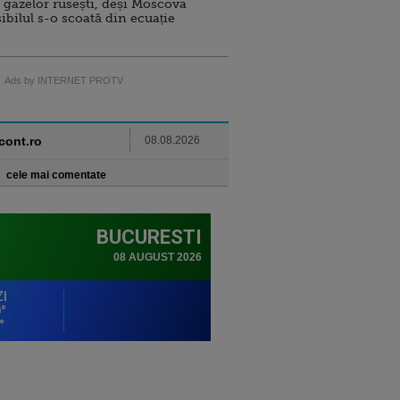
 gazelor rusești, deși Moscova
sibilul s-o scoată din ecuație
Ads by INTERNET PROTV
ncont.ro
08.08.2026
cele mai comentate