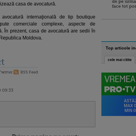
de pe urma
cizează casa de avocatură.
face tot po
vocatură internaţională de tip boutique
dispute comerciale complexe, aspecte de
ă. În prezent, casa de avocatură are sedii în
, Republica Moldova.
Top articole i
t
cele mai citite
Twitter
RSS Feed
0 09:33