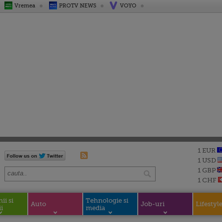
Vremea
PROTV NEWS
VOYO
1 EUR
1 USD
1 GBP
1 CHF
i si
Tehnologie si
Auto
Job-uri
Lifestyl
i
media