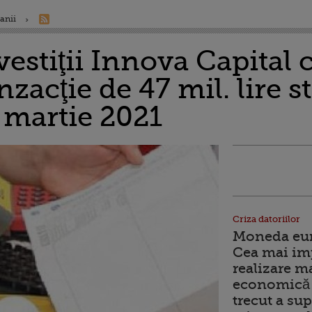
anii
vestiţii Innova Capital
zacţie de 47 mil. lire s
n martie 2021
Criza datoriilor
Moneda euro
Cea mai im
realizare m
economică 
trecut a sup