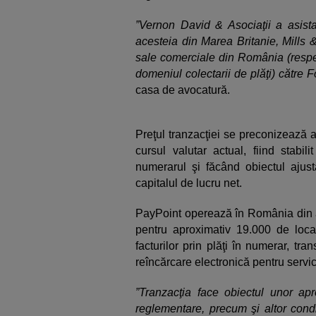
”Vernon David & Asociaţii a asistat
acesteia din Marea Britanie, Mills &
sale comerciale din România (respec
domeniul colectarii de plăţi) către F
casa de avocatură.
Preţul tranzacţiei se preconizează a 
cursul valutar actual, fiind stabil
numerarul şi făcând obiectul ajustăr
capitalul de lucru net.
PayPoint operează în România din an
pentru aproximativ 19.000 de locaţi
facturilor prin plăţi în numerar, tr
reîncărcare electronică pentru servic
”Tranzacţia face obiectul unor apr
reglementare, precum şi altor condi