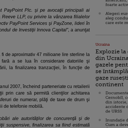
americani,
foarte acti
 PayPoint Plc. şi pe avocaţii principali ai
Alegeri eu
 Reeve LLP, cu privire la vânzarea filialelor
aleg condu
care este m
tiv PayPoint Services şi PayZone, lideri în
ondul de Investiţii Innova Capital”
, a anunţat
Ucraina
Explozie la
fi de aproximativ 47 milioane lire sterline la
din Ucraina
it fară a se lua în considerare datoriile şi
gazele pent
ii, la finalizarea tranzacţiei, în funcţie de
se întâmplă 
gaze ruseșt
continent
ul 2007, încheind parteneriate cu retailerii
i prin care să permită clienţilor achitarea
Documente d
Cernobîl, c
ansferuri de numerar, plăţi de taxe de drum şi
din istorie,
ii de telefonie mobilă.
accidente 
de URSS
obări ale autorităţilor de concurenţă şi de
Inundație d
Cum a deve
ţii suspensive, finalizarea sa fiind estimată