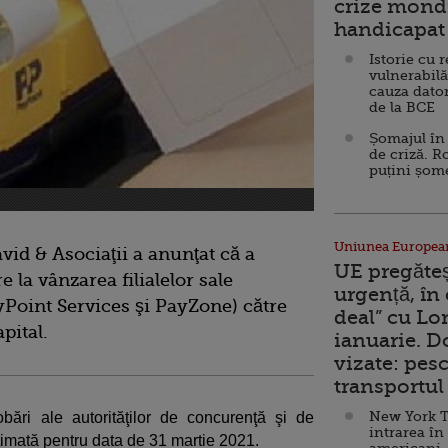
crize mondi
handicapat 
Istorie cu 
vulnerabilă
cauza dator
de la BCE
Șomajul în 
de criză. R
puțini șom
Uniunea Europea
id & Asociaţii a anunţat că a
UE pregăte
e la vânzarea filialelor sale
urgență, în
Point Services şi PayZone) către
deal” cu Lo
pital.
ianuarie. 
vizate: pesc
transportul 
New York T
bări ale autorităţilor de concurenţă şi de
intrarea în
stimată pentru data de 31 martie 2021.