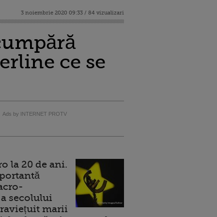
3 noiembrie 2020 09:33 / 84 vizualizari
 cumpără
terline ce se
Ads by INTERNET PROTV
 la 20 de ani.
portantă
acro-
a secolului
raviețuit marii