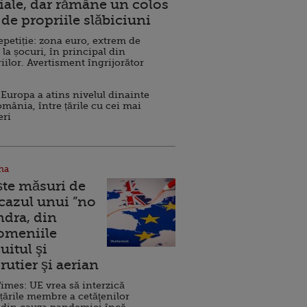
ale, dar rămâne un colos
de propriile slăbiciuni
repetiție: zona euro, extrem de
 la șocuri, în principal din
iilor. Avertisment îngrijorător
Europa a atins nivelul dinainte
omânia, între țările cu cei mai
eri
na
ște măsuri de
 cazul unui ”no
ndra, din
Domeniile
uitul şi
rutier şi aerian
imes: UE vrea să interzică
 țările membre a cetăţenilor