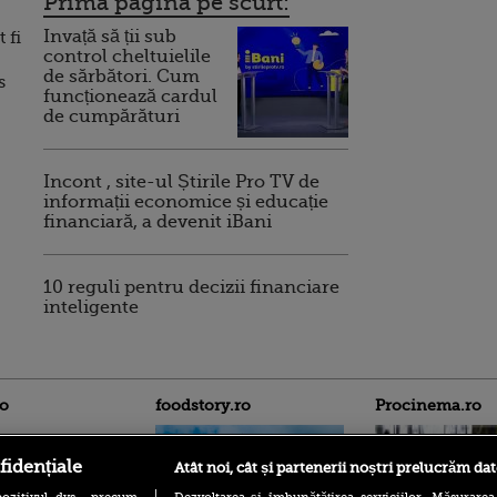
Prima pagina pe scurt:
Invață să ții sub
 fi
control cheltuielile
de sărbători. Cum
s
funcționează cardul
de cumpărături
Incont , site-ul Știrile Pro TV de
informații economice și educație
financiară, a devenit iBani
10 reguli pentru decizii financiare
inteligente
ro
foodstory.ro
Procinema.ro
fidențiale
Atât noi, cât și partenerii noștri prelucrăm dat