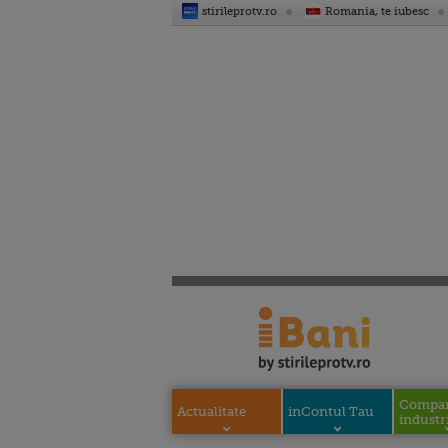
stirileprotv.ro
Romania, te iubesc
Compani
Actualitate
inContul Tau
industri