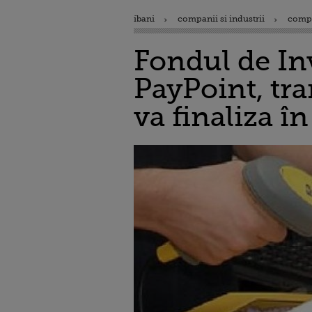
ibani
companii si industrii
comp
Fondul de In
PayPoint, tran
va finaliza î