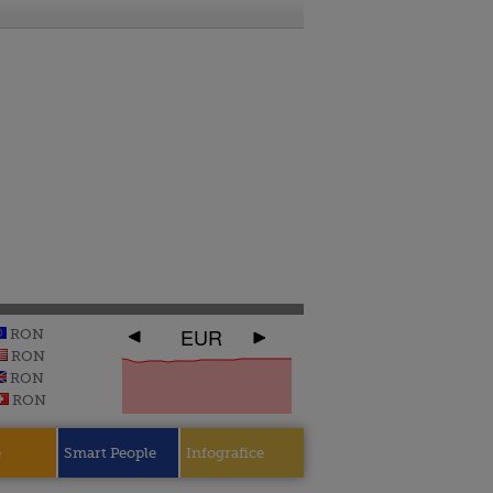
EUR
RON
RON
RON
RON
e
Smart People
Infografice