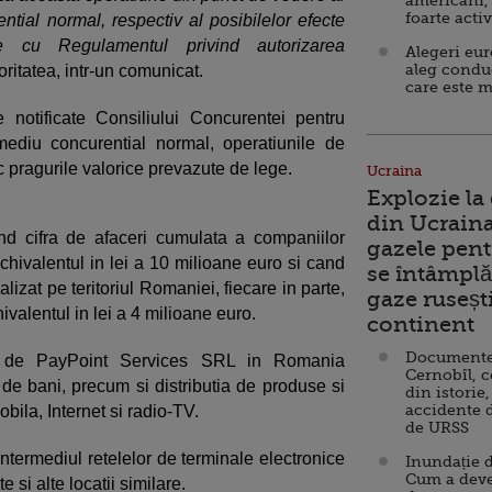
americani,
foarte acti
ntial normal, respectiv al posibilelor efecte
ate cu Regulamentul privind autorizarea
Alegeri eu
aleg condu
toritatea, intr-un comunicat.
care este m
 notificate Consiliului Concurentei pentru
 mediu concurential normal, operatiunile de
pragurile valorice prevazute de lege.
Ucraina
Explozie la
din Ucraina
nd cifra de afaceri cumulata a companiilor
gazele pent
chivalentul in lei a 10 milioane euro si cand
se întâmplă 
lizat pe teritoriul Romaniei, fiecare in parte,
gaze ruseșt
ivalentul in lei a 4 milioane euro.
continent
Documente d
rate de PayPoint Services SRL in Romania
Cernobîl, c
l de bani, precum si distributia de produse si
din istorie,
accidente 
obila, Internet si radio-TV.
de URSS
 intermediul retelelor de terminale electronice
Inundație d
Cum a deve
si alte locatii similare.