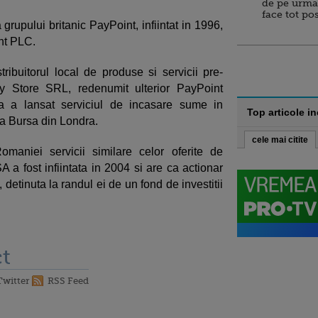
de pe urma
face tot po
rupului britanic PayPoint, infiintat in 1996,
nt PLC.
ribuitorul local de produse si servicii pre-
ay Store SRL, redenumit ulterior PayPoint
a a lansat serviciul de incasare sume in
Top articole i
la Bursa din Londra.
cele mai citite
maniei servicii similare celor oferite de
 fost infiintata in 2004 si are ca actionar
detinuta la randul ei de un fond de investitii
t
Twitter
RSS Feed