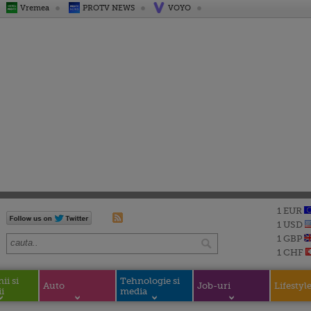
Vremea
PROTV NEWS
VOYO
1 EUR
1 USD
1 GBP
1 CHF
i si
Tehnologie si
Auto
Job-uri
Lifestyl
i
media