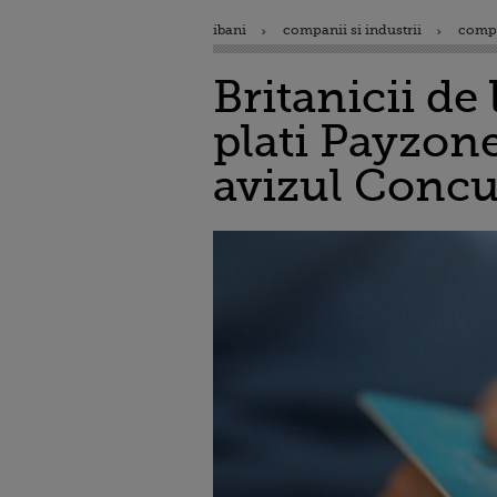
ibani
companii si industrii
comp
Britanicii de
plati Payzone
avizul Concu