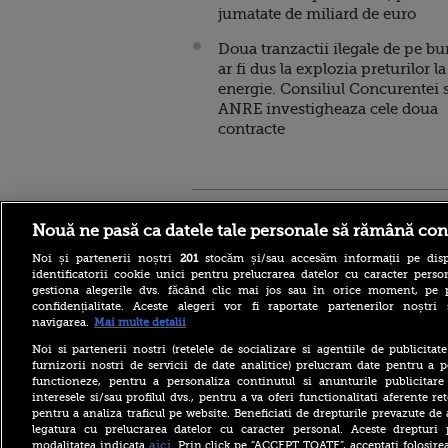
jumatate de miliard de euro
Doua tranzactii ilegale de pe bu
ar fi dus la explozia preturilor la
energie. Consiliul Concurentei s
ANRE investigheaza cele doua
contracte
Stirileprotv.ro
ilike-it.
Nouă ne pasă ca datele tale personale să rămână con
Noi și partenerii noștri
201
stocăm și/sau accesăm informații pe disp
identificatorii cookie unici pentru prelucrarea datelor cu caracter person
gestiona alegerile dvs. făcând clic mai jos sau în orice moment, pe 
confidențialitate. Aceste alegeri vor fi raportate partenerilor noștr
navigarea.
Mai multe detalii
Escrocheria „văduvelor
negre” ia amploare în Rusia.
Noi si partenerii nostri (retelele de socializare si agentiile de publicita
„Găsește-ți un soldat și când
furnizorii nostri de servicii de date analitice) prelucram date pentru a p
va fi ucis vei primi 8
functioneze, pentru a personaliza continutul si anunturile publicitare
milioane de ruble”
interesele si/sau profilul dvs., pentru a va oferi functionalitati aferente ret
pentru a analiza traficul pe website. Beneficiati de drepturile prevazute de
Aflat în SUA, ministrul
britanic de Externe a evitat
legatura cu prelucrarea datelor cu caracter personal. Aceste drepturi 
să spună dacă îl mai
aici
modalitatea indicata
. Prin click pe “ACCEPT TOATE”, acceptati folosire