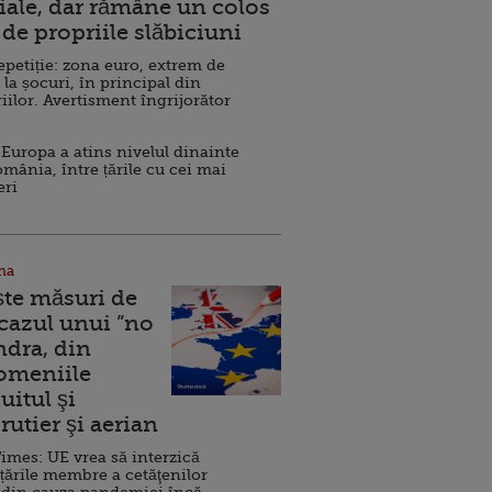
ale, dar rămâne un colos
de propriile slăbiciuni
repetiție: zona euro, extrem de
 la șocuri, în principal din
iilor. Avertisment îngrijorător
Europa a atins nivelul dinainte
omânia, între țările cu cei mai
eri
na
ște măsuri de
 cazul unui ”no
ndra, din
Domeniile
uitul şi
rutier şi aerian
imes: UE vrea să interzică
 țările membre a cetăţenilor