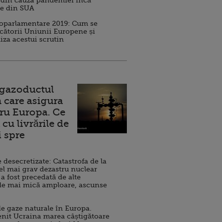
 din cauza pandemiei încă
ve din SUA
roparlamentare 2019: Cum se
cătorii Uniunii Europene și
iza acestui scrutin
 gazoductul
 care asigura
ru Europa. Ce
cu livrările de
i spre
esecretizate: Catastrofa de la
el mai grav dezastru nuclear
 a fost precedată de alte
de mai mică amploare, ascunse
e gaze naturale în Europa.
nit Ucraina marea câștigătoare