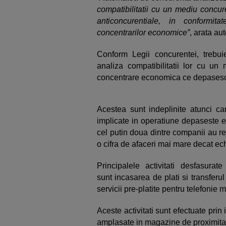
compatibilitatii cu un mediu concure
anticoncurentiale, in conformit
concentrarilor economice”
, arata au
Conform Legii concurentei, trebuie
analiza compatibilitatii lor cu un
concentrare economica ce depasesc 
Acestea sunt indeplinite atunci ca
implicate in operatiune depaseste e
cel putin doua dintre companii au rea
o cifra de afaceri mai mare decat ech
Principalele activitati desfasu
sunt incasarea de plati si transferu
servicii pre-platite pentru telefonie m
Aceste activitati sunt efectuate prin
amplasate in magazine de proximitate 