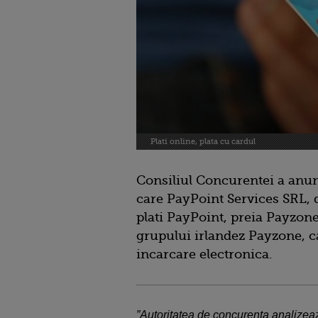
Plati online, plata cu cardul
Consiliul Concurentei a anunt
care PayPoint Services SRL, d
plati PayPoint, preia Payzon
grupului irlandez Payzone, car
incarcare electronica.
”Autoritatea de concurenta analizea