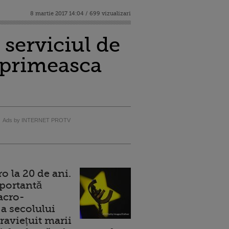
8 martie 2017 14:04 / 699 vizualizari
 serviciul de
a primeasca
Ads by INTERNET PROTV
 la 20 de ani.
portantă
acro-
a secolului
raviețuit marii