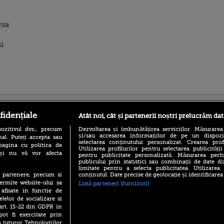
rsa
i
ro
foodstory.ro
Procinema.ro
fidențiale
Atât noi, cât și partenerii noștri prelucrăm dat
ozitivul dvs., precum
Dezvoltarea și îmbunătățirea serviciilor. Măsurarea
și/sau accesarea informațiilor de pe un dispoziti
al. Puteți accepta sau
selectarea conținutului personalizat. Crearea prof
pagina cu politica de
Utilizarea profilurilor pentru selectarea publicității
i și nu vă vor afecta
pentru publicitate personalizată. Măsurarea perfo
publicului prin statistici sau combinații de date di
limitate pentru a selecta publicitatea. Utilizarea
conținutul. Date precise de geolocație și identificarea
te partenere, precum si
(P) Descoperă Lumea
Emoții intense pe
ermite website-ului sa
Listă parteneri (furnizori)
Evenimentelor din România
Sebastian Stan! Iub
 afisate in functie de
cu Transilvania Events!
Annabelle, l-a făcu
elelor de socializare si
(P) Raku, gaming intens și o
 art. 15-22 din GDPR in
Din 14 septembrie
pauză binemeritată cu...
pot fi exercitate prin
Popescu revine în 
pizza Guseppe
principal la Pro T
a tuturor Tehnologiilor