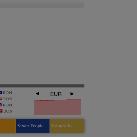
EUR
RON
RON
RON
RON
e
Smart People
Infografice