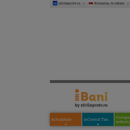
stirileprotv.ro
Romania, te iubesc
Compani
Actualitate
inContul Tau
industri