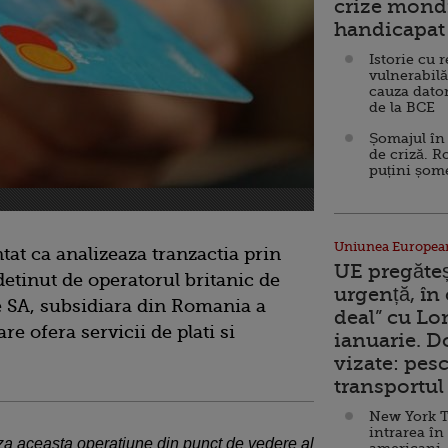
crize mondi
handicapat 
Istorie cu 
vulnerabilă
cauza dator
de la BCE
Șomajul în 
de criză. R
puțini șom
Uniunea Europea
at ca analizeaza tranzactia prin
UE pregăte
etinut de operatorul britanic de
urgență, în
e SA, subsidiara din Romania a
deal” cu Lo
e ofera servicii de plati si
ianuarie. 
vizate: pesc
transportul 
New York T
intrarea în
za aceasta operatiune din punct de vedere al