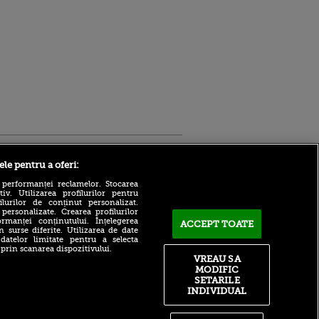
Sport.ro
ele pentru a oferi:
 performanței reclamelor. Stocarea
v. Utilizarea profilurilor pentru
ilurilor de conținut personalizat.
 personalizate. Crearea profilurilor
rmanței conținutului. Înțelegerea
ACCEPT TOATE
n surse diferite. Utilizarea de date
 datelor limitate pentru a selecta
Adrian Mihalcea, discurs
 prin scanarea dispozitivului.
incredibil înainte de UTA -
VREAU SA
ntru
Rapid: „Acest criminal a
MODIFIC
ita lui,
omorât vreo șase oameni”
t tată!
SETARILE
Surpriză în UCL! Aarhus a
INDIVIDUAL
, Adela
oprit parcursul perfect al
rol
revelației din preliminarii
V