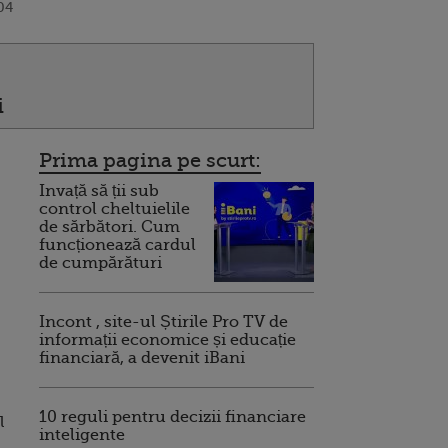
04
i
Prima pagina pe scurt:
Invață să ții sub
control cheltuielile
de sărbători. Cum
funcționează cardul
de cumpărături
Incont , site-ul Știrile Pro TV de
informații economice și educație
financiară, a devenit iBani
10 reguli pentru decizii financiare
l
inteligente