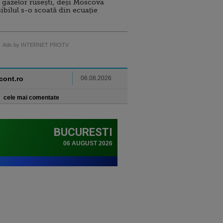
 gazelor rusești, deși Moscova
sibilul s-o scoată din ecuație
Ads by INTERNET PROTV
ncont.ro
06.08.2026
cele mai comentate