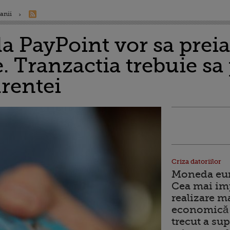
anii
 la PayPoint vor sa preia
. Tranzactia trebuie s
rentei
Criza datoriilor
Moneda euro
Cea mai im
realizare m
economică 
trecut a sup