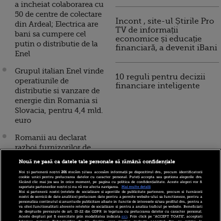
a incheiat colaborarea cu
50 de centre de colectare
Incont , site-ul Știrile Pro
din Ardeal; Electrica are
TV de informații
bani sa cumpere cel
economice și educație
putin o distributie de la
financiară, a devenit iBani
Enel
Grupul italian Enel vinde
10 reguli pentru decizii
operatiunile de
financiare inteligente
distributie si vanzare de
energie din Romania si
Slovacia, pentru 4,4 mld.
euro
Romanii au declarat
razboi furnizorilor de
energie. Cel mai des
Nouă ne pasă ca datele tale personale să rămână confidențiale
reclamate sunt metodele
Noi și partenerii noștri
201
stocăm și/sau accesăm informații pe dispozitivul dvs., precum identificatorii
de calcul a facturilor,
cookie unici pentru prelucrarea datelor cu caracter personal. Puteți accepta sau gestiona alegerile dvs.
făcând clic mai jos sau în orice moment, pe pagina cu politica de confidențialitate. Aceste alegeri vor fi
penele de curent si
raportate partenerilor noștri și nu vă vor afecta navigarea.
Mai multe detalii
Noi si partenerii nostri (retelele de socializare si agentiile de publicitate partenere, precum si furnizorii
contoarele defecte
nostri de servicii de date analitice) prelucram date pentru a permite website-ului sa functioneze, pentru a
personaliza continutul si anunturile publicitare afisate in functie de interesele si/sau profilul dvs., pentru a
va oferi functionalitati aferente retelelor de socializare si pentru a analiza traficul pe website. Beneficiati
de drepturile prevazute de art. 15-22 din GDPR in legatura cu prelucrarea datelor cu caracter personal.
Cum am platit facturi
Aceste drepturi pot fi exercitate prin modalitatea indicata
aici
. Prin click pe “ACCEPT TOATE”, acceptati