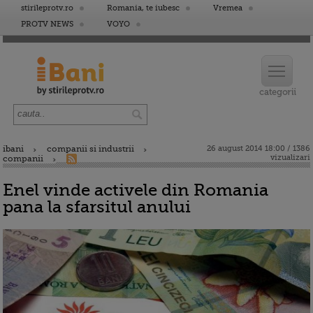
stirileprotv.ro
Romania, te iubesc
Vremea
PROTV NEWS
VOYO
ibani
companii si industrii
26 august 2014 18:00 / 1386
vizualizari
companii
Enel vinde activele din Romania
pana la sfarsitul anului