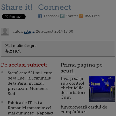
Share it!
Connect
Facebook
Twitter
RSS Feed
autor:
iBani
, 26 august 2014 18:00
Mai multe despre:
#Enel
Pe acelasi subiect:
Prima pagina pe
scurt:
Statul cere 521 mil. euro
de la Enel, la Tribunalul
Invață să ții
de la Paris, in cazul
sub control
cheltuielile
privatizarii Muntenia
de sărbători.
Sud
Cum
Fabrica de IT-isti a
funcționează cardul de
Romaniei transmite cel
cumpărături
mai dur mesaj; Napolact