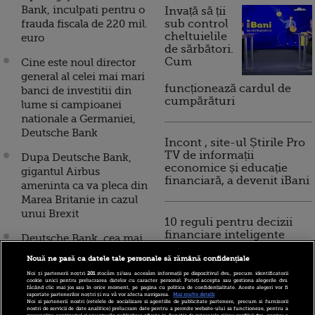
Bank, inculpati pentru o
Invață să ții
frauda fiscala de 220 mil.
sub control
cheltuielile
euro
de sărbători.
Cum
Cine este noul director
general al celei mai mari
funcționează cardul de
banci de investitii din
cumpărături
lume si campioanei
nationale a Germaniei,
Deutsche Bank
Incont , site-ul Știrile Pro
TV de informații
Dupa Deutsche Bank,
economice și educație
gigantul Airbus
financiară, a devenit iBani
ameninta ca va pleca din
Marea Britanie in cazul
unui Brexit
10 reguli pentru decizii
financiare inteligente
Deutsche Bank, cea mai
mare banca din
Nouă ne pasă ca datele tale personale să rămână confidențiale
Germania, anunta taieri
Noi și partenerii noștri
201
stocăm și/sau accesăm informații pe dispozitivul dvs., precum identificatorii
de cheltuieli de 3,5 mld.
cookie unici pentru prelucrarea datelor cu caracter personal. Puteți accepta sau gestiona alegerile dvs.
făcând clic mai jos sau în orice moment, pe pagina cu politica de confidențialitate. Aceste alegeri vor fi
euro, dar nu
raportate partenerilor noștri și nu vă vor afecta navigarea.
Mai multe detalii
Noi si partenerii nostri (retelele de socializare si agentiile de publicitate partenere, precum si furnizorii
impresioneaza
nostri de servicii de date analitice) prelucram date pentru a permite website-ului sa functioneze, pentru a