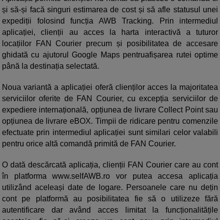
și să-și facă singuri estimarea de cost și să afle statusul unei
expediții folosind funcția AWB Tracking. Prin intermediul
aplicației, clienții au acces la harta interactivă a tuturor
locațiilor FAN Courier precum și posibilitatea de accesare
ghidată cu ajutorul Google Maps pentruafișarea rutei optime
până la destinația selectată.
Noua variantă a aplicației oferă clienților acces la majoritatea
serviciilor oferite de FAN Courier, cu excepția serviciilor de
expediere internațională, opțiunea de livrare Collect Point sau
opțiunea de livrare eBOX. Timpii de ridicare pentru comenzile
efectuate prin intermediul aplicației sunt similari celor valabili
pentru orice altă comandă primită de FAN Courier.
O dată descărcată aplicația, clienții FAN Courier care au cont
în platforma www.selfAWB.ro vor putea accesa aplicația
utilizând aceleași date de logare. Persoanele care nu dețin
cont pe platformă au posibilitatea fie să o utilizeze fără
autentificare dar având acces limitat la funcționalitățile