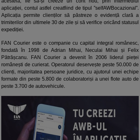
acesteia, fie să-și creeze un cont nou, prin intermediul
aplicației, contul astfel creatfiind de tipul ”selfAWBocazional”.
Aplicația permite clienților să păstreze o evidență clară a
trimiterilor din ultimele 30 de zile și să verifice oricând statusul
expediției.
FAN Courier este o companie cu capital integral românesc,
fondată în 1998 de Adrian Mihai, Neculai Mihai și Felix
Pătrășcanu. FAN Courier a devenit în 2006 liderul pieței
românești de curierat. Operatorul deservește peste 50.000 de
clienți, majoritatea persoane juridice, cu ajutorul unei echipe
formate din peste 5.800 de colaboratoriși a unei flote auto de
peste 3.700 de autovehicule.