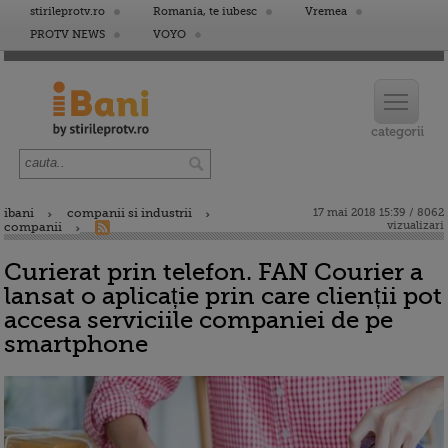
stirileprotv.ro
Romania, te iubesc
Vremea
PROTV NEWS
VOYO
ibani
companii si industrii
17 mai 2018 15:39 / 8062
vizualizari
companii
Curierat prin telefon. FAN Courier a
lansat o aplicație prin care clienții pot
accesa serviciile companiei de pe
smartphone