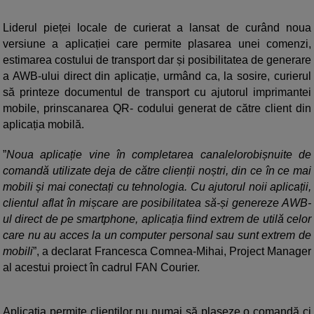
Liderul pieței locale de curierat a lansat de curând noua
versiune a aplicației care permite plasarea unei comenzi,
estimarea costului de transport dar și posibilitatea de generare
a AWB-ului direct din aplicație, urmând ca, la sosire, curierul
să printeze documentul de transport cu ajutorul imprimantei
mobile, prinscanarea QR- codului generat de către client din
aplicația mobilă.
”
Noua aplicație vine în completarea canalelorobișnuite de
comandă utilizate deja de către clienții noștri, din ce în ce mai
mobili și mai conectați cu tehnologia. Cu ajutorul noii aplicații,
clientul aflat în mișcare are posibilitatea să-și genereze AWB-
ul direct de pe smartphone, aplicația fiind extrem de utilă celor
care nu au acces la un computer personal sau sunt extrem de
mobili
”, a declarat Francesca Comnea-Mihai, Project Manager
al acestui proiect în cadrul FAN Courier.
Aplicația permite clienților nu numai să plaseze o comandă ci