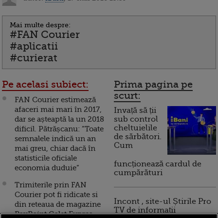
Mai multe despre:
#FAN Courier
#aplicatii
#curierat
Pe acelasi subiect:
Prima pagina pe
scurt:
FAN Courier estimează
afaceri mai mari în 2017,
Invață să ții
dar se așteaptă la un 2018
sub control
cheltuielile
dificil. Pătrășcanu: ”Toate
de sărbători.
semnalele indică un an
Cum
mai greu, chiar dacă în
statisticile oficiale
funcționează cardul de
economia duduie”
cumpărături
Trimiterile prin FAN
Courier pot fi ridicate si
Incont , site-ul Știrile Pro
din reteaua de magazine
TV de informații
PayPoint Colet Expres