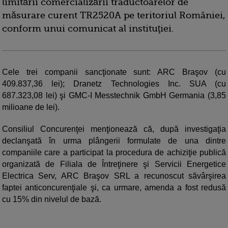
limitării comercializării traductoarelor de
măsurare curent TR2520A pe teritoriul României,
conform unui comunicat al instituţiei.
Cele trei companii sancţionate sunt: ARC Braşov (cu
409.837,36 lei); Dranetz Technologies Inc. SUA (cu
687.323,08 lei) şi GMC-I Messtechnik GmbH Germania (3,85
milioane de lei).
Consiliul Concurenţei menţionează că, după investigaţia
declanşată în urma plângerii formulate de una dintre
companiile care a participat la procedura de achiziţie publică
organizată de Filiala de Întreţinere şi Servicii Energetice
Electrica Serv, ARC Braşov SRL a recunoscut săvârşirea
faptei anticoncurenţiale şi, ca urmare, amenda a fost redusă
cu 15% din nivelul de bază.