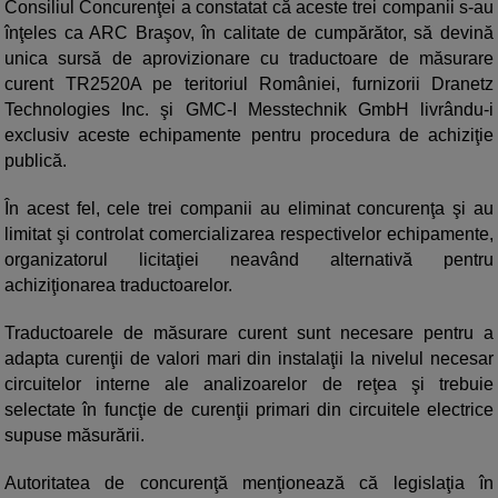
Consiliul Concurenţei a constatat că aceste trei companii s-au
înţeles ca ARC Braşov, în calitate de cumpărător, să devină
unica sursă de aprovizionare cu traductoare de măsurare
curent TR2520A pe teritoriul României, furnizorii Dranetz
Technologies Inc. şi GMC-I Messtechnik GmbH livrându-i
exclusiv aceste echipamente pentru procedura de achiziţie
publică.
În acest fel, cele trei companii au eliminat concurenţa şi au
limitat şi controlat comercializarea respectivelor echipamente,
organizatorul licitaţiei neavând alternativă pentru
achiziţionarea traductoarelor.
Traductoarele de măsurare curent sunt necesare pentru a
adapta curenţii de valori mari din instalaţii la nivelul necesar
circuitelor interne ale analizoarelor de reţea şi trebuie
selectate în funcţie de curenţii primari din circuitele electrice
supuse măsurării.
Autoritatea de concurenţă menţionează că legislaţia în