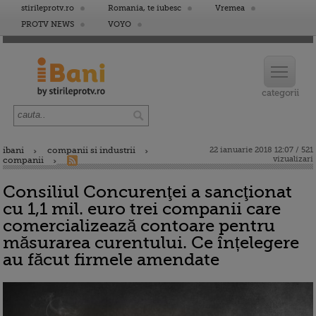
stirileprotv.ro
Romania, te iubesc
Vremea
PROTV NEWS
VOYO
ibani
companii si industrii
22 ianuarie 2018 12:07 / 521
vizualizari
companii
Consiliul Concurenţei a sancţionat
cu 1,1 mil. euro trei companii care
comercializează contoare pentru
măsurarea curentului. Ce înțelegere
au făcut firmele amendate