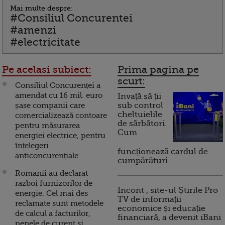
Mai multe despre:
#Consiliul Concurentei
#amenzi
#electricitate
Pe acelasi subiect:
Prima pagina pe
scurt:
Consiliul Concurenței a
amendat cu 16 mil. euro
Invață să ții
șase companii care
sub control
cheltuielile
comercializează contoare
de sărbători.
pentru măsurarea
Cum
energiei electrice, pentru
înțelegeri
funcționează cardul de
anticoncurențiale
cumpărături
Romanii au declarat
razboi furnizorilor de
Incont , site-ul Știrile Pro
energie. Cel mai des
TV de informații
reclamate sunt metodele
economice și educație
de calcul a facturilor,
financiară, a devenit iBani
penele de curent si