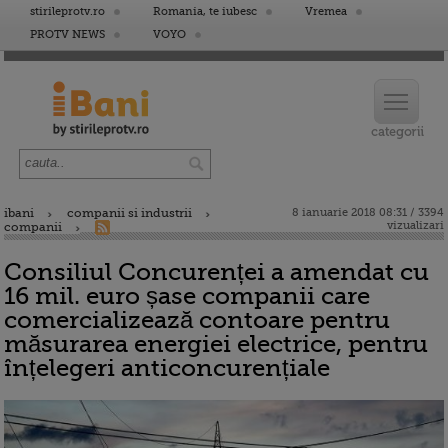
stirileprotv.ro
Romania, te iubesc
Vremea
PROTV NEWS
VOYO
ibani
companii si industrii
8 ianuarie 2018 08:31 / 3394
vizualizari
companii
Consiliul Concurenței a amendat cu
16 mil. euro șase companii care
comercializează contoare pentru
măsurarea energiei electrice, pentru
înțelegeri anticoncurențiale