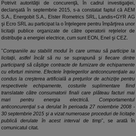
Potrivit autorităţii de concurenţă, în cadrul investigaţiei,
declanşată în septembrie 2015, s-a constatat faptul că AEM
S.A., Energobit S.A., Elster Rometrics SRL, Landis+GYR AG
şi Ecro SRL au participat la o înţelegere pentru împărţirea unor
licitaţii publice organizate de către operatorii reţelelor de
distribuţie a energiei electrice, cum sunt EON, Enel şi CEZ.
"
Companiile au stabilit modul în care urmau să participe la
licitaţii, astfel încât să nu se suprapună şi fiecare dintre
participanţi să câştige contracte de furnizare de echipamente
cu eforturi minime. Efectele înţelegerilor anticoncurenţiale au
condus la creşterea artificială a preţurilor de achiziţie pentru
respectivele echipamente, costurile suplimentare fiind
translatate către consumatorii finali care plăteau facturi mai
mari pentru energia electrică. Comportamentul
anticoncurenţial s-a derulat în perioada 27 noiembrie 2008 -
30 septembrie 2015 şi a vizat numeroase proceduri de licitaţie
publică derulate în acest interval de timp
", se arată în
comunicatul citat.