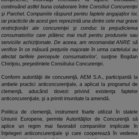
continuând astfel buna colaborare între Consiliul Concurenţei
şi Parchet. Companiile răspund pentru faptele angajaţilor lor,
iar practicile de acest gen reprezintă una dintre cele mai grave
restricţionări ale concurenţei şi conduc la prejudicierea
consumatorilor care plătesc mai mult pentru produsele sau
serviciile achiziţionate. De aceea, am recomandat ANRE să
verifice în ce măsură preţurile majorate în urma cartelului au
afectat tarifele percepute consumatorilor'
, susţine Bogdan
Chiriţoiu, preşedintele Consiliului Concurenţei.
Conform autorităţii de concurenţă, AEM S.A., participantă la
ambele practici anticoncurenţiale, a aplicat la programul de
clemenţă, aducând dovezi privind existenţa faptelor
anticoncurenţiale, şi a primit imunitate la amendă.
Politica de clemenţă, instrument foarte utilizat în statele
Uniunii Europene, permite Autorităţilor de Concurenţă să
aplice un regim mai favorabil companiilor implicate în
înţelegeri anticoncurenţiale şi care cooperează în vederea