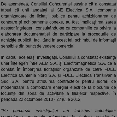
De asemenea, Consiliul Concurenţei susţine că a constatat
faptul că unii angajaţi ai SE Electrica S.A., companie
organizatoare de licitaţii publice pentru achiziţionarea de
contoare şi echipamente conexe, au fost implicaţi realizarea
acestor înţelegeri, consultându-se cu companiile cu privire la
elaborarea documentaţiei de participare la procedurile de
achiziţie publică, facilitând în acest fel, schimbul de informaţii
sensibile din punct de vedere comercial.
În cadrul aceleiaşi investigaţii, Consiliul a constatat existenţa
unei înţelegeri între AEM S.A. şi Electromagnetica S.A. ce a
constat în împărţirea licitaţiilor organizate de către FDEE
Electrica Muntenia Nord S.A. şi FDEE Electrica Transilvania
Sud S.A. pentru atribuirea contractelor pentru lucrări de
modernizare a contorizării energiei electrice la blocurile de
locuinţe din zona de activitate a filialelor respective, în
perioada 22 octombrie 2010 - 27 iulie 2012.
"Pe parcursul investigaţiei am transmis autorităţilor
competente, informaţii referitoare la faptele constatate,