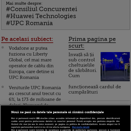
Mai multe despre:
#Consiliul Concurentei
#Huawei Technologies
#UPC Romania
Pe acelasi subiect:
Prima pagina pe
scurt:
Vodafone ar putea
fuziona cu Liberty
Invață să ții
Global, cel mai mare
sub control
cheltuielile
operator de cablu din
de sărbători.
Europa, care detine si
Cum
UPC Romania
funcționează cardul de
Veniturile UPC Romania
cumpărături
au crescut anul trecut cu
6%, la 173 de milioane de
dolari. Numarul de
Incont , site-ul Știrile Pro
clienti pe segmentul
Nouă ne pasă ca datele tale personale să rămână confidențiale
TV de informații
video a scazut
Noi și partenerii noștri
201
stocăm și/sau accesăm informații pe dispozitivul dvs., precum identificatorii
economice și educație
cookie unici pentru prelucrarea datelor cu caracter personal. Puteți accepta sau gestiona alegerile dvs.
financiară, a devenit iBani
făcând clic mai jos sau în orice moment, pe pagina cu politica de confidențialitate. Aceste alegeri vor fi
Veniturile UPC Romania
raportate partenerilor noștri și nu vă vor afecta navigarea.
Mai multe detalii
Noi si partenerii nostri (retelele de socializare si agentiile de publicitate partenere, precum si furnizorii