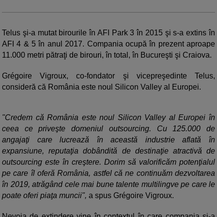
Telus şi-a mutat birourile în AFI Park 3 în 2015 şi s-a extins în
AFI 4 & 5 în anul 2017. Compania ocupă în prezent aproape
11.000 metri pătraţi de birouri, în total, în Bucureşti şi Craiova.
Grégoire Vigroux, co-fondator şi vicepreşedinte Telus,
consideră că România este noul Silicon Valley al Europei.
"Credem că România este noul Silicon Valley al Europei în
ceea ce priveşte domeniul outsourcing. Cu 125.000 de
angajaţi care lucrează în această industrie aflată în
expansiune, reputaţia dobândită de destinaţie atractivă de
outsourcing este în creştere. Dorim să valorificăm potenţialul
pe care îl oferă România, astfel că ne continuăm dezvoltarea
în 2019, atrăgând cele mai bune talente multilingve pe care le
poate oferi piaţa muncii",
a spus Grégoire Vigroux.
Nevoia de extindere vine în contextul în care compania şi-a