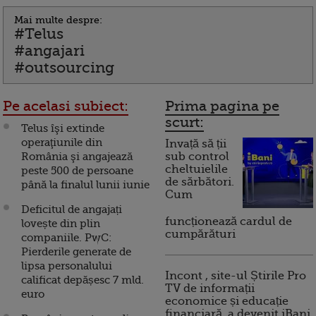
Mai multe despre:
#Telus
#angajari
#outsourcing
Pe acelasi subiect:
Prima pagina pe
scurt:
Telus îşi extinde
operaţiunile din
Invață să ții
România şi angajează
sub control
cheltuielile
peste 500 de persoane
de sărbători.
până la finalul lunii iunie
Cum
Deficitul de angajați
funcționează cardul de
lovește din plin
cumpărături
companiile. PwC:
Pierderile generate de
lipsa personalului
Incont , site-ul Știrile Pro
calificat depășesc 7 mld.
TV de informații
euro
economice și educație
financiară, a devenit iBani