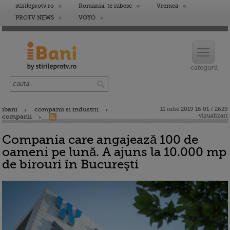
stirileprotv.ro
Romania, te iubesc
Vremea
PROTV NEWS
VOYO
ibani
companii si industrii
11 iulie 2019 16:01 / 2629
vizualizari
companii
Compania care angajează 100 de
oameni pe lună. A ajuns la 10.000 mp
de birouri în Bucureşti