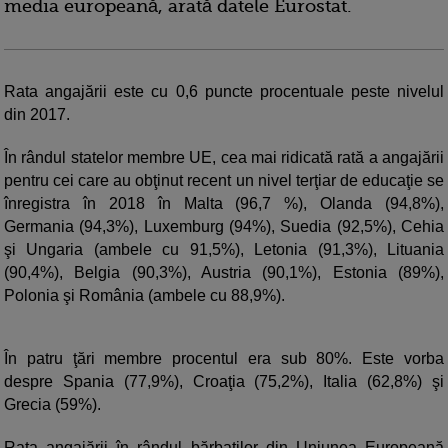
media europeană, arată datele Eurostat.
Rata angajării este cu 0,6 puncte procentuale peste nivelul
din 2017.
În rândul statelor membre UE, cea mai ridicată rată a angajării
pentru cei care au obţinut recent un nivel terţiar de educaţie se
înregistra în 2018 în Malta (96,7 %), Olanda (94,8%),
Germania (94,3%), Luxemburg (94%), Suedia (92,5%), Cehia
şi Ungaria (ambele cu 91,5%), Letonia (91,3%), Lituania
(90,4%), Belgia (90,3%), Austria (90,1%), Estonia (89%),
Polonia şi România (ambele cu 88,9%).
În patru ţări membre procentul era sub 80%. Este vorba
despre Spania (77,9%), Croaţia (75,2%), Italia (62,8%) şi
Grecia (59%).
Rata angajării în rândul bărbaţilor din Uniunea Europeană