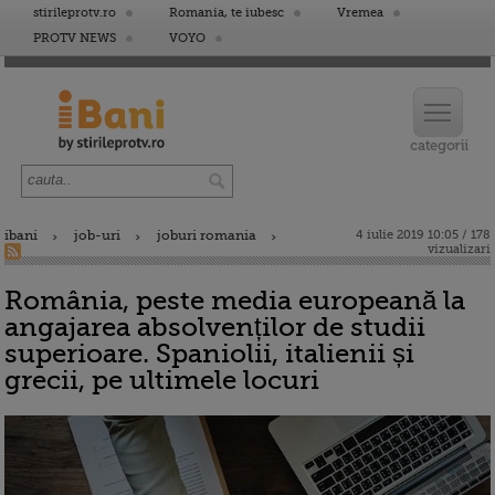
stirileprotv.ro
Romania, te iubesc
Vremea
PROTV NEWS
VOYO
ibani
job-uri
joburi romania
4 iulie 2019 10:05 / 178
vizualizari
România, peste media europeană la
angajarea absolvenților de studii
superioare. Spaniolii, italienii și
grecii, pe ultimele locuri