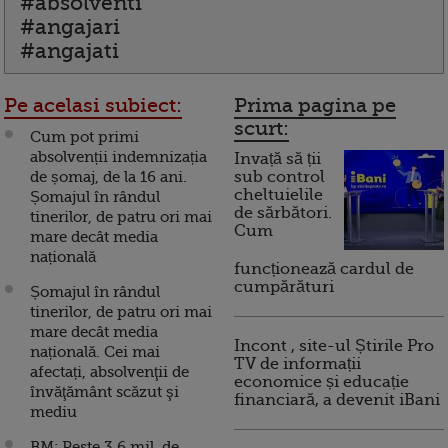
#absolventi
#angajari
#angajati
Pe acelasi subiect:
Prima pagina pe
scurt:
Cum pot primi
absolvenții indemnizația
Invață să ții
de șomaj, de la 16 ani.
sub control
cheltuielile
Șomajul în rândul
de sărbători.
tinerilor, de patru ori mai
Cum
mare decât media
națională
funcționează cardul de
cumpărături
Șomajul în rândul
tinerilor, de patru ori mai
mare decât media
Incont , site-ul Știrile Pro
națională. Cei mai
TV de informații
afectați, absolvenţii de
economice și educație
învăţământ scăzut şi
financiară, a devenit iBani
mediu
BM: Peste 3,6 mil. de