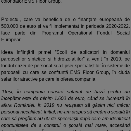
cofondator EMS Floor Group.
Proiectul, care va beneficia de o finanțare europeană de
500.000 de euro și va fi implementat în perioada 2020-2022,
face parte din Programul Operațional Fondul Social
European.
Ideea înființării primei ”Școli de aplicatori în domeniul
pardoselilor sintetice și hidroizolațiilor” a venit în 2019, pe
fondul crizei de personal și a lipsei specialiștilor în sisteme de
pardoseli cu care se confruntă EMS Floor Group, în ciuda
salariilor atractive pe care le oferea compania.
”Deși, în compania noastră salariul de bază pentru un
începător este de minim 1.600 de euro, când se lucrează în
afara României, în 2019 nu reușeam să găsim nici măcar
personal necalificat. Inițial, ne-am propus să creăm o școală în
care să pregătim 50-60 de specialiști după care am identificat
oportunitatea de a construi o școală mai mare, accesând