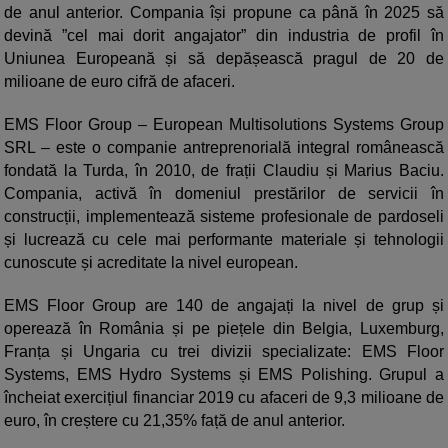
de anul anterior. Compania își propune ca până în 2025 să
devină ”cel mai dorit angajator” din industria de profil în
Uniunea Europeană și să depășească pragul de 20 de
milioane de euro cifră de afaceri.
EMS Floor Group – European Multisolutions Systems Group
SRL – este o companie antreprenorială integral românească
fondată la Turda, în 2010, de frații Claudiu și Marius Baciu.
Compania, activă în domeniul prestărilor de servicii în
construcții, implementează sisteme profesionale de pardoseli
și lucrează cu cele mai performante materiale și tehnologii
cunoscute și acreditate la nivel european.
EMS Floor Group are 140 de angajați la nivel de grup și
operează în România și pe piețele din Belgia, Luxemburg,
Franța și Ungaria cu trei divizii specializate: EMS Floor
Systems, EMS Hydro Systems și EMS Polishing. Grupul a
încheiat exercițiul financiar 2019 cu afaceri de 9,3 milioane de
euro, în creștere cu 21,35% față de anul anterior.