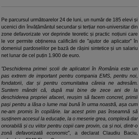
Pe parcursul următoarelor 24 de luni, un număr de 185 elevi și
ucenici din învățământul secundar și terțiar non-universitar din
zone defavorizate vor deprinde teoretic și practic noțiuni care
le vor permite obținerea calificării de ”ajutor de aplicator” în
domeniul pardoselilor pe bază de rășini sintetice și un salariu
net lunar de cel puțin 1.900 de euro.
”Deschiderea primei școli de aplicatori în România este un
pas extrem de important pentru compania EMS, pentru noi,
fondatorii, dar și pentru comunitatea căreia ne adresăm.
Suntem mândri că, după mai bine de zece ani de la
deschiderea propriei afaceri, reușim să facem concret, primii
pași pentru a lăsa o lume mai bună în urma noastră, așa cum
ne-am promis în copilărie. Iar acest prim pas înseamnă să
susținem accesul la educație, la o meserie grea, complexă dar
onorabilă și cu viitor pentru copii care provin, ca și noi, dintr-o
zonă defavorizată economic
”, a declarat Claudiu Baciu,