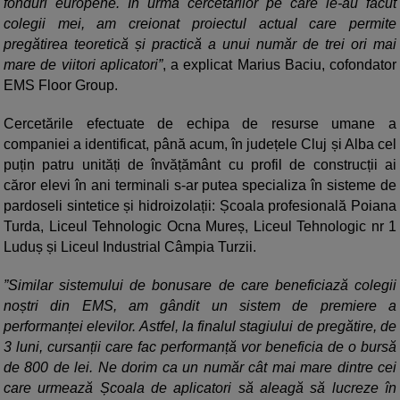
fonduri europene. În urma cercetărilor pe care le-au făcut
colegii mei, am creionat proiectul actual care permite
pregătirea teoretică și practică a unui număr de trei ori mai
mare de viitori aplicatori”
, a explicat Marius Baciu, cofondator
EMS Floor Group.
Cercetările efectuate de echipa de resurse umane a
companiei a identificat, până acum, în județele Cluj și Alba cel
puțin patru unități de învățământ cu profil de construcții ai
căror elevi în ani terminali s-ar putea specializa în sisteme de
pardoseli sintetice și hidroizolații: Școala profesională Poiana
Turda, Liceul Tehnologic Ocna Mureș, Liceul Tehnologic nr 1
Luduș și Liceul Industrial Câmpia Turzii.
”Similar sistemului de bonusare de care beneficiază colegii
noștri din EMS, am gândit un sistem de premiere a
performanței elevilor. Astfel, la finalul stagiului de pregătire, de
3 luni, cursanții care fac performanță vor beneficia de o bursă
de 800 de lei. Ne dorim ca un număr cât mai mare dintre cei
care urmează Școala de aplicatori să aleagă să lucreze în