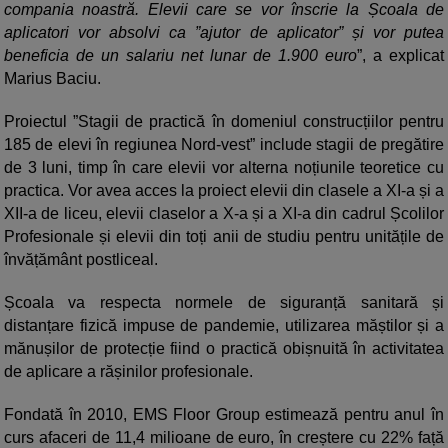
compania noastră. Elevii care se vor înscrie la Școala de
aplicatori vor absolvi ca ”ajutor de aplicator” și vor putea
beneficia de un salariu net lunar de 1.900 euro
”, a explicat
Marius Baciu.
Proiectul ”Stagii de practică în domeniul construcțiilor pentru
185 de elevi în regiunea Nord-vest” include stagii de pregătire
de 3 luni, timp în care elevii vor alterna noțiunile teoretice cu
practica. Vor avea acces la proiect elevii din clasele a XI-a și a
XII-a de liceu, elevii claselor a X-a și a XI-a din cadrul Școlilor
Profesionale și elevii din toți anii de studiu pentru unitățile de
învățământ postliceal.
Școala va respecta normele de siguranță sanitară și
distanțare fizică impuse de pandemie, utilizarea măștilor și a
mănușilor de protecție fiind o practică obișnuită în activitatea
de aplicare a rășinilor profesionale.
Fondată în 2010, EMS Floor Group estimează pentru anul în
curs afaceri de 11,4 milioane de euro, în creștere cu 22% față