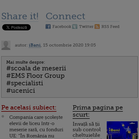
Share it!
Connect
Facebook
Twitter
RSS Feed
autor:
iBani
, 15 octombrie 2020 19:05
Mai multe despre:
#scoala de meserii
#EMS Floor Group
#specialisti
#ucenici
Pe acelasi subiect:
Prima pagina pe
scurt:
Compania care școlește
elevii de liceu într-o
Invață să ții
meserie rară, cu fonduri
sub control
cheltuielile
UE: ”În România nu