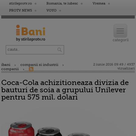
stirileprotv.ro
Romania, te iubesc
Vremea
PROTV NEWS
VOYO
ibani
companii si industrii
2 iunie 2016 09:49 / 4937
vizualizari
companii
Coca-Cola achizitioneaza divizia de
bauturi de soia a grupului Unilever
pentru 575 mil. dolari