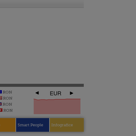
EUR
RON
RON
RON
RON
e
Smart People
Infografice