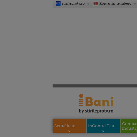
stirileprotv.ro
Romania, te iubesc
Compani
Actualitate
inContul Tau
industri