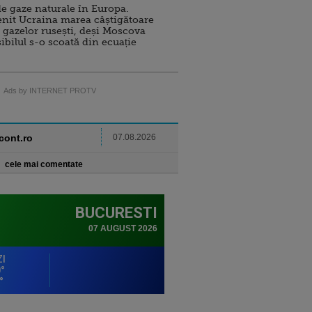
e gaze naturale în Europa.
nit Ucraina marea câștigătoare
 gazelor rusești, deși Moscova
sibilul s-o scoată din ecuație
Ads by INTERNET PROTV
ncont.ro
07.08.2026
cele mai comentate