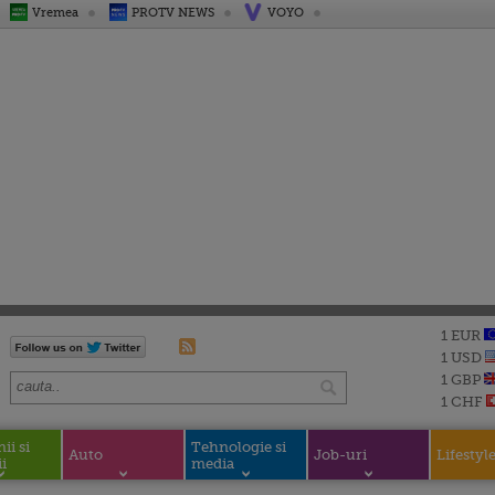
Vremea
PROTV NEWS
VOYO
1 EUR
1 USD
1 GBP
1 CHF
i si
Tehnologie si
Auto
Job-uri
Lifestyl
i
media