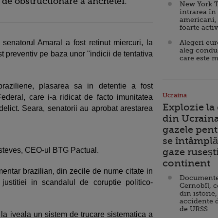
a de obstructionare a anchetei.
New York T
intrarea în
americani,
foarte acti
 senatorul Amaral a fost retinut miercuri, la
Alegeri eu
aleg condu
st preventiv pe baza unor "indicii de tentativa
care este m
braziliene, plasarea sa in detentie a fost
Ucraina
ederal, care i-a ridicat de facto imunitatea
Explozie la
delict. Seara, senatorii au aprobat arestarea
din Ucraina
gazele pent
se întâmplă 
é Esteves, CEO-ul BTG Pactual.
gaze ruseșt
continent
entar brazilian, din zecile de nume citate in
Documente d
justitiei in scandalul de coruptie politico-
Cernobîl, c
din istorie,
accidente 
de URSS
a iveala un sistem de trucare sistematica a