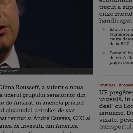
economică 
trecut a sup
crize mondi
handicapat 
Istorie cu 
vulnerabilă
cauza dator
de la BCE
Șomajul în 
de criză. R
puțini șom
ges/Guliver
Uniunea Europea
 Dilma Rousseff, a suferit o noua
UE pregăte
a liderul grupului senatorilor din
urgență, în
io do Amaral, in ancheta privind
deal” cu Lo
l gigantului petrolier de stat
ianuarie. 
ost retinut si André Esteves, CEO al
vizate: pesc
nca de investitii din America
transportul 