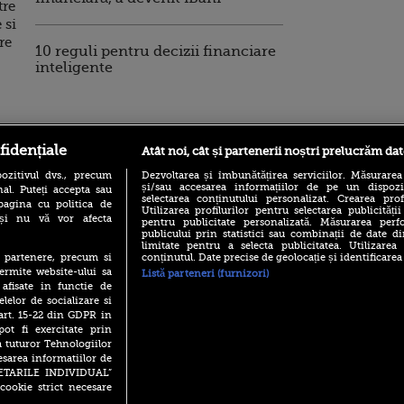
tre
 si
re
10 reguli pentru decizii financiare
a
inteligente
ro
foodstory.ro
Procinema.ro
fidențiale
Atât noi, cât și partenerii noștri prelucrăm dat
ozitivul dvs., precum
Dezvoltarea și îmbunătățirea serviciilor. Măsurarea
și/sau accesarea informațiilor de pe un dispoziti
al. Puteți accepta sau
selectarea conținutului personalizat. Crearea prof
pagina cu politica de
Utilizarea profilurilor pentru selectarea publicității
i și nu vă vor afecta
pentru publicitate personalizată. Măsurarea perfo
publicului prin statistici sau combinații de date di
limitate pentru a selecta publicitatea. Utilizarea
conținutul. Date precise de geolocație și identificarea
te partenere, precum si
ermite website-ului sa
Listă parteneri (furnizori)
(P) Descoperă Lumea
Emoții intense pe
 afisate in functie de
Evenimentelor din România
Sebastian Stan! Iub
elelor de socializare si
cu Transilvania Events!
Annabelle, l-a făcu
 art. 15-22 din GDPR in
(P) Raku, gaming intens și o
pot fi exercitate prin
Din 14 septembrie
pauză binemeritată cu...
Popescu revine în 
a tuturor Tehnologiilor
pizza Guseppe
principal la Pro T
esarea informatiilor de
(P) Poți folosi bonurile de
SETARILE INDIVIDUAL”
La 88 de ani și du
masă pentru a comanda
cookie strict necesare
carieră fabuloasă î
mâncare acasă? Lista