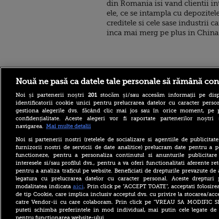
din Romania isi vand clientii in
ele, ce se intampla cu depozitele
creditele si cele sase industrii ca
inca mai merg pe plus in Chin
Stirileprotv.ro
ilike-it.
Nouă ne pasă ca datele tale personale să rămână con
Noi și partenerii noștri
201
stocăm și/sau accesăm informații pe disp
identificatorii cookie unici pentru prelucrarea datelor cu caracter person
gestiona alegerile dvs. făcând clic mai jos sau în orice moment, pe 
confidențialitate. Aceste alegeri vor fi raportate partenerilor noștr
navigarea.
Mai multe detalii
La aproape 100 de ani, face
Noi si partenerii nostri (retelele de socializare si agentiile de publicita
acrobații pe aripa unui
furnizorii nostri de servicii de date analitice) prelucram date pentru a p
avion. Povestea incredibilă
functioneze, pentru a personaliza continutul si anunturile publicitare
a lui Elizabeth Bromage.
interesele si/sau profilul dvs., pentru a va oferi functionalitati aferente ret
VIDEO
pentru a analiza traficul pe website. Beneficiati de drepturile prevazute de
De ce Bulgaria are producție
legatura cu prelucrarea datelor cu caracter personal. Aceste drepturi 
record la Kozlodui pe timp
aici
modalitatea indicata
. Prin click pe “ACCEPT TOATE”, acceptati folosire
de secetă, în timp ce
de tip Cookie, care implica inclusiv acceptul dvs. cu privire la stocarea/acc
România importă energie
catre Vendor-ii cu care colaboram. Prin click pe “VREAU SA MODIFIC 
puteti schimba preferintele in mod individual, mai putin cele legate de 
Moment istoric pentru
pentru functionarea website-ului.
catolicii din România.