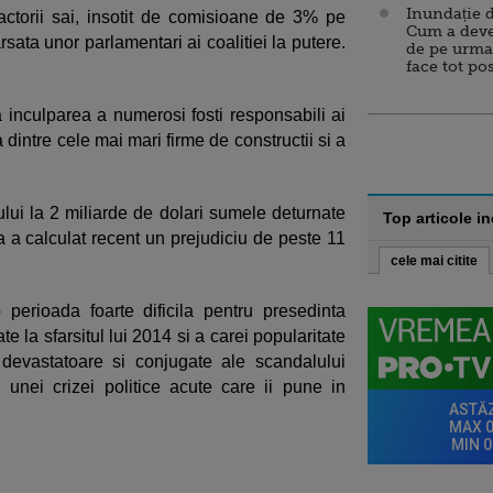
Inundație d
ractorii sai, insotit de comisioane de 3% pe
Cum a deve
rsata unor parlamentari ai coalitiei la putere.
de pe urma
face tot po
inculparea a numerosi fosti responsabili ai
 dintre cele mai mari firme de constructii si a
ului la 2 miliarde de dolari sumele deturnate
Top articole i
a a calculat recent un prejudiciu de peste 11
cele mai citite
o perioada foarte dificila pentru presedinta
e la sfarsitul lui 2014 si a carei popularitate
devastatoare si conjugate ale scandalului
 unei crizei politice acute care ii pune in