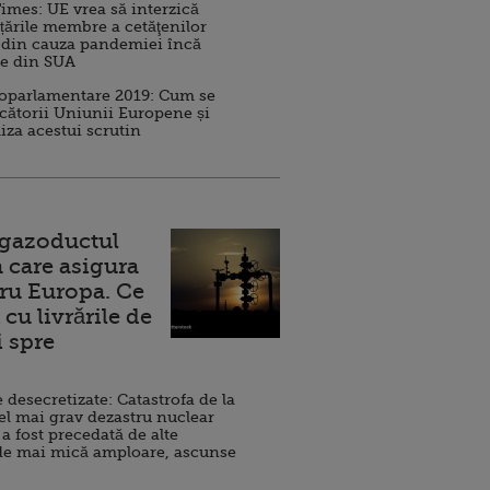
imes: UE vrea să interzică
 țările membre a cetăţenilor
 din cauza pandemiei încă
ve din SUA
roparlamentare 2019: Cum se
cătorii Uniunii Europene și
iza acestui scrutin
 gazoductul
 care asigura
ru Europa. Ce
cu livrările de
i spre
esecretizate: Catastrofa de la
el mai grav dezastru nuclear
 a fost precedată de alte
de mai mică amploare, ascunse