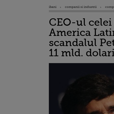
ibani
companii si industrii
comp
CEO-ul celei 
America Latin
scandalul Pet
11 mld. dolar