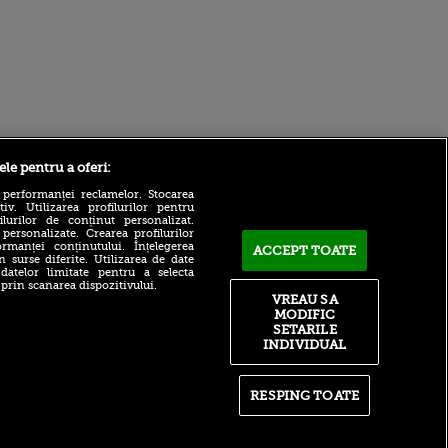
Sport.ro
ele pentru a oferi:
 performanței reclamelor. Stocarea
v. Utilizarea profilurilor pentru
ilurilor de conținut personalizat.
 personalizate. Crearea profilurilor
rmanței conținutului. Înțelegerea
ACCEPT TOATE
n surse diferite. Utilizarea de date
 datelor limitate pentru a selecta
Mărturii cutremurătoare în
 prin scanarea dispozitivului.
procesul morţii lui
VREAU SA
Maradona. ”Nu se mai
MODIFIC
ntru
ridica, nu mânca, nu se
ita lui,
SETARILE
spăla”
t tată!
INDIVIDUAL
Liverpool a trimis oferta:
, Adela
115.000.000€
rol
RESPING TOATE
V
E gata! Barcelona a bătut
palma cu Manchester City și
pă o
îl transferă pe Rodri
n film, Sir