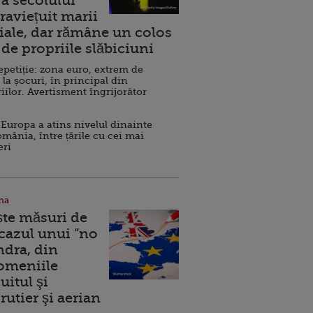
a secolului
raviețuit marii
ale, dar rămâne un colos
de propriile slăbiciuni
repetiție: zona euro, extrem de
 la șocuri, în principal din
iilor. Avertisment îngrijorător
Europa a atins nivelul dinainte
omânia, între țările cu cei mai
eri
na
ște măsuri de
 cazul unui ”no
ndra, din
Domeniile
uitul şi
rutier şi aerian