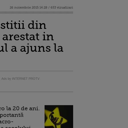
26 noiembrie 2015 14:28 / 653 vizualizari
titii din
arestat in
l a ajuns la
Ads by INTERNET PROTV
 la 20 de ani.
portantă
acro-