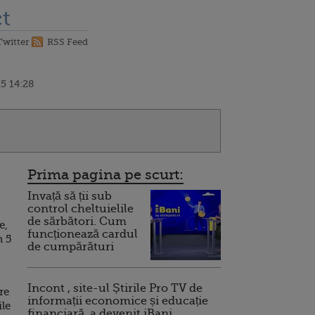
t
Twitter
RSS Feed
5 14:28
Prima pagina pe scurt:
Invață să ții sub
control cheltuielile
de sărbători. Cum
e,
funcționează cardul
n 5
de cumpărături
Incont , site-ul Știrile Pro TV de
re
informații economice și educație
ile
financiară, a devenit iBani