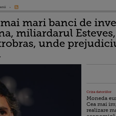
anii
mai mari banci de inves
a, miliardarul Esteves, 
robras, unde prejudiciu
i
Criza datoriilor
Moneda euro
Cea mai im
realizare m