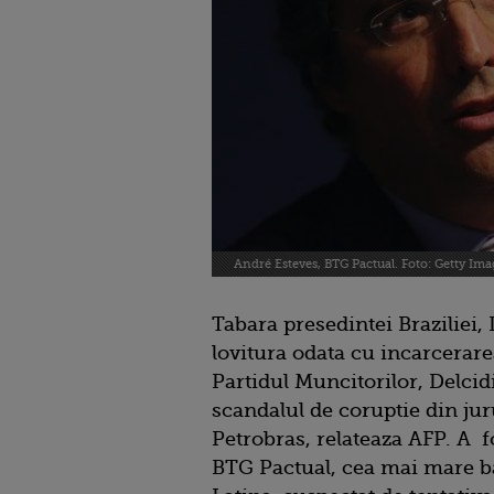
André Esteves, BTG Pactual. Foto: Getty Ima
Tabara presedintei Braziliei,
lovitura odata cu incarcerare
Partidul Muncitorilor, Delcid
scandalul de coruptie din juru
Petrobras, relateaza AFP. A f
BTG Pactual, cea mai mare ba