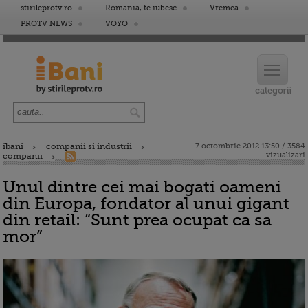
stirileprotv.ro
Romania, te iubesc
Vremea
PROTV NEWS
VOYO
ibani
companii si industrii
7 octombrie 2012 13:50 / 3584
vizualizari
companii
Unul dintre cei mai bogati oameni
din Europa, fondator al unui gigant
din retail: “Sunt prea ocupat ca sa
mor”