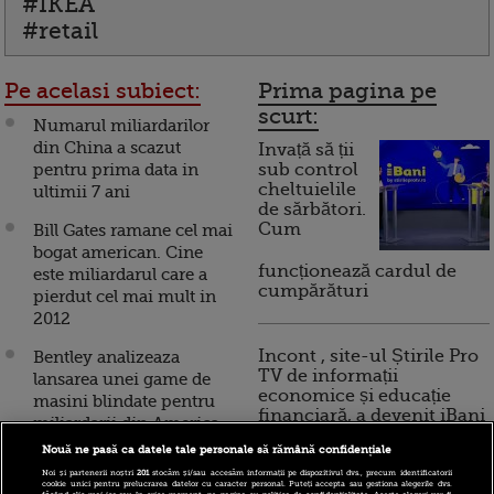
#IKEA
#retail
Pe acelasi subiect:
Prima pagina pe
scurt:
Numarul miliardarilor
din China a scazut
Invață să ții
pentru prima data in
sub control
cheltuielile
ultimii 7 ani
de sărbători.
Cum
Bill Gates ramane cel mai
bogat american. Cine
funcționează cardul de
este miliardarul care a
cumpărături
pierdut cel mai mult in
2012
Incont , site-ul Știrile Pro
Bentley analizeaza
TV de informații
lansarea unei game de
economice și educație
masini blindate pentru
financiară, a devenit iBani
miliardarii din America
Latina, Orientul Mijlociu
Nouă ne pasă ca datele tale personale să rămână confidențiale
si Rusia
Noi și partenerii noștri
201
stocăm și/sau accesăm informații pe dispozitivul dvs., precum identificatorii
10 reguli pentru decizii
cookie unici pentru prelucrarea datelor cu caracter personal. Puteți accepta sau gestiona alegerile dvs.