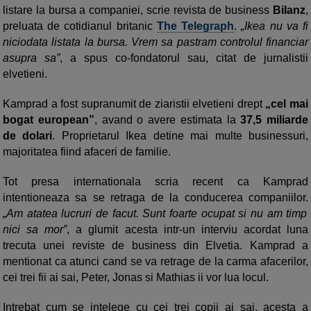
listare la bursa a companiei, scrie revista de business
Bilanz
,
preluata de cotidianul britanic
The Telegraph
.
„Ikea nu va fi
niciodata listata la bursa. Vrem sa pastram controlul financiar
asupra sa”
, a spus co-fondatorul sau, citat de jurnalistii
elvetieni.
Kamprad a fost supranumit de ziaristii elvetieni drept
„cel mai
bogat european”
, avand o avere estimata la
37,5 miliarde
de dolari
. Proprietarul Ikea detine mai multe businessuri,
majoritatea fiind afaceri de familie.
Tot presa internationala scria recent ca Kamprad
intentioneaza sa se retraga de la conducerea companiilor.
„Am atatea lucruri de facut. Sunt foarte ocupat si nu am timp
nici sa mor”
, a glumit acesta intr-un interviu acordat luna
trecuta unei reviste de business din Elvetia. Kamprad a
mentionat ca atunci cand se va retrage de la carma afacerilor,
cei trei fii ai sai, Peter, Jonas si Mathias ii vor lua locul.
Intrebat cum se intelege cu cei trei copii ai sai, acesta a