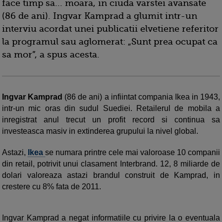
face timp sa... moara, in ciuda varstei avansate
(86 de ani). Ingvar Kamprad a glumit intr-un
interviu acordat unei publicatii elvetiene referitor
la programul sau aglomerat: „Sunt prea ocupat ca
sa mor”, a spus acesta.
Ingvar Kamprad
(86 de ani) a infiintat compania Ikea in 1943,
intr-un mic oras din sudul Suediei. Retailerul de mobila a
inregistrat anul trecut un profit record si continua sa
investeasca masiv in extinderea grupului la nivel global.
Astazi,
Ikea
se numara printre cele mai valoroase 10 companii
din retail, potrivit unui clasament Interbrand. 12, 8 miliarde de
dolari valoreaza astazi brandul construit de Kamprad, in
crestere cu 8% fata de 2011.
Ingvar Kamprad a negat informatiile cu privire la o eventuala