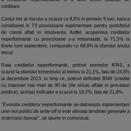
creditare.
Costul net al riscului a scazut cu 8,6% in primele 9 luni, banca
constituind in T3 provizioane suplimentare pentru portofoliul
de clienti aflati in insolventa. Astfel, acoperirea creditelor
neperformante cu provizioane s-a imbunatatit, la 71,5% la
finele lunii septembrie, comparativ cu 68,9% la sfarsitul anului
trecut.
Rata creditelor neperformante, potrivit normelor IFRS, a
scazut la sfarsitul trimestrului al treilea la 21,1%, fata de 24,8%
la decembrie 2013, in timp ce, potrivit definitiei BNR (credite
cu intarzieri mai mari de 90 de zile si/sau aflate in proceduri
juridice), acelasi indicator a scazut la 18,2%, fata de 21,8%.
"Evolutia creditelor neperformante se datoreaza implementarii
unei noi politici de write-off si este aliniata tendintei generale a
sistemului bancar
", se spune in comunicat.