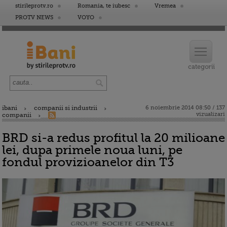
stirileprotv.ro
Romania, te iubesc
Vremea
PROTV NEWS
VOYO
ibani
companii si industrii
6 noiembrie 2014 08:50 / 137
vizualizari
companii
BRD si-a redus profitul la 20 milioane
lei, dupa primele noua luni, pe
fondul provizioanelor din T3