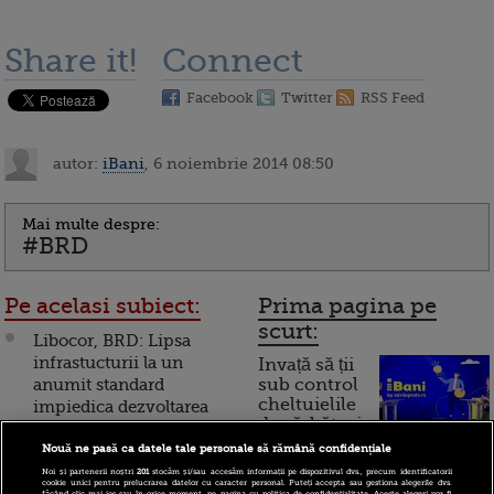
Share it!
Connect
Facebook
Twitter
RSS Feed
autor:
iBani
, 6 noiembrie 2014 08:50
Mai multe despre:
#BRD
Pe acelasi subiect:
Prima pagina pe
scurt:
Libocor, BRD: Lipsa
infrastucturii la un
Invață să ții
anumit standard
sub control
cheltuielile
impiedica dezvoltarea
de sărbători.
sustinuta a Romaniei
Cum
Nouă ne pasă ca datele tale personale să rămână confidențiale
Profit dublu de 123
Noi și partenerii noștri
201
stocăm și/sau accesăm informații pe dispozitivul dvs., precum identificatorii
funcționează cardul de
cookie unici pentru prelucrarea datelor cu caracter personal. Puteți accepta sau gestiona alegerile dvs.
milioane de lei pentru
făcând clic mai jos sau în orice moment, pe pagina cu politica de confidențialitate. Aceste alegeri vor fi