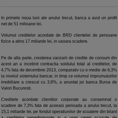
In primele noua luni ale anului trecut, banca a avut un profit
net de 51 milioane lei.
Volumul creditelor acordate de BRD clientelei de persoane
fizice a atins 17 miliarde lei, in usoara scadere.
Pe de alta parte, cresterea vanzarii de credite de consum din
acest an a incetinit contractia soldului total al creditelor, de
4,7% fata de decembrie 2013, comparativ cu o medie de 6,3%
la nivelul sistemului bancar, in timp ce volumul imprumuturilor
imobiliare a crescut cu 3,8%, a anuntat joi banca Bursa de
Valori Bucuresti.
Creditele acordate clientilor corporate au consemnat o
scadere de 7,3% fata de aceeasi perioada a anului trecut, la
15,1 miliarde lei, pe fondul operatiunilor de scoatere din bilant
a creditelor neperformante si a unei cereri scazute de