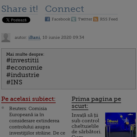
Share it!
Connect
Facebook
Twitter
RSS Feed
autor:
iBani
, 10 iunie 2020 09:34
Mai multe despre:
#investitii
#economie
#industrie
#INS
Pe acelasi subiect:
Prima pagina pe
scurt:
Reuters: Comisia
Europeană ia în
Invață să ții
considerare extinderea
sub control
cheltuielile
controlului asupra
de sărbători.
investiţiilor străine. De ce