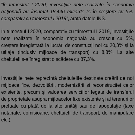
”
În trimestrul I 2020, investiţiile nete realizate în economia
naţională au însumat 18,446 miliarde lei,în creştere cu 5%,
comparativ cu trimestrul I 2019”
, arată datele INS.
În trimestrul I 2020, comparativ cu trimestrul I 2019, investiţiile
nete realizate în economia naţională au crescut cu 5%,
creştere înregistrată la lucrări de construcţii noi cu 20,3% şi la
utilaje (inclusiv mijloace de transport) cu 8,8%. La alte
cheltuieli s-a înregistrat o scădere cu 37,3%.
Investiţiile nete reprezintă cheltuielile destinate creării de noi
mijloace fixe, dezvoltării, modernizării şi reconstrucţiei celor
existente, precum şi valoarea serviciilor legate de transferul
de proprietate asupra mijloacelor fixe existente şi al terenurilor
preluate cu plată de la alte unităţi sau de lapopulaţie (taxe
notariale, comisioane, cheltuieli de transport, de manipulare
etc.).