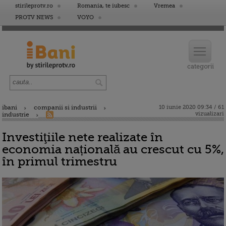
stirileprotv.ro
Romania, te iubesc
Vremea
PROTV NEWS
VOYO
ibani
companii si industrii
10 iunie 2020 09:34 / 61
vizualizari
industrie
Investiţiile nete realizate în
economia națională au crescut cu 5%,
în primul trimestru