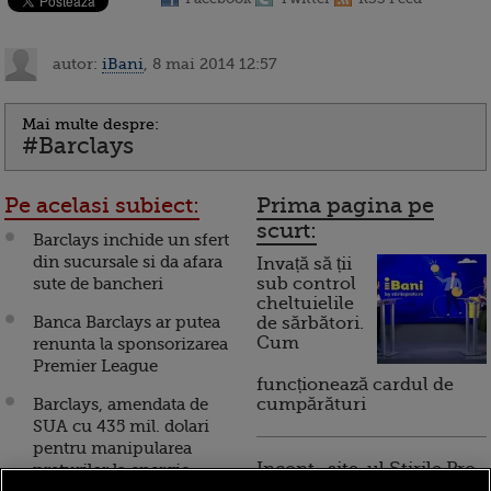
autor:
iBani
, 8 mai 2014 12:57
Mai multe despre:
#Barclays
Pe acelasi subiect:
Prima pagina pe
scurt:
Barclays inchide un sfert
din sucursale si da afara
Invață să ții
sute de bancheri
sub control
cheltuielile
Banca Barclays ar putea
de sărbători.
Cum
renunta la sponsorizarea
Premier League
funcționează cardul de
Barclays, amendata de
cumpărături
SUA cu 435 mil. dolari
pentru manipularea
Incont , site-ul Știrile Pro
preturilor la energie
TV de informații