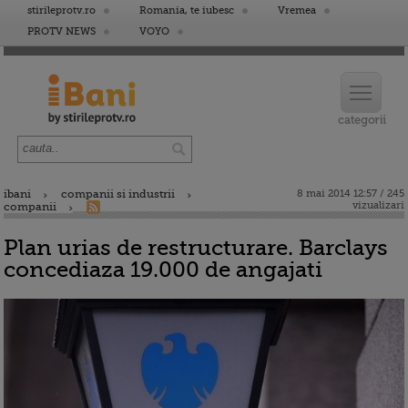
stirileprotv.ro
Romania, te iubesc
Vremea
PROTV NEWS
VOYO
ibani
companii si industrii
8 mai 2014 12:57 / 245
vizualizari
companii
Plan urias de restructurare. Barclays
concediaza 19.000 de angajati