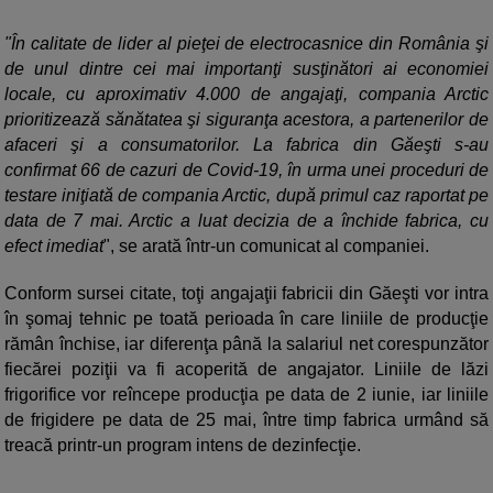
"În calitate de lider al pieţei de electrocasnice din România şi
de unul dintre cei mai importanţi susţinători ai economiei
locale, cu aproximativ 4.000 de angajaţi, compania Arctic
prioritizează sănătatea şi siguranţa acestora, a partenerilor de
afaceri şi a consumatorilor. La fabrica din Găeşti s-au
confirmat 66 de cazuri de Covid-19, în urma unei proceduri de
testare iniţiată de compania Arctic, după primul caz raportat pe
data de 7 mai. Arctic a luat decizia de a închide fabrica, cu
efect imediat
", se arată într-un comunicat al companiei.
Conform sursei citate, toţi angajaţii fabricii din Găeşti vor intra
în şomaj tehnic pe toată perioada în care liniile de producţie
rămân închise, iar diferenţa până la salariul net corespunzător
fiecărei poziţii va fi acoperită de angajator. Liniile de lăzi
frigorifice vor reîncepe producţia pe data de 2 iunie, iar liniile
de frigidere pe data de 25 mai, între timp fabrica urmând să
treacă printr-un program intens de dezinfecţie.