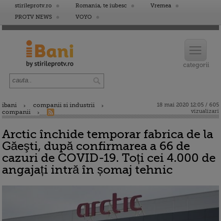
stirileprotv.ro
Romania, te iubesc
Vremea
PROTV NEWS
VOYO
ibani
companii si industrii
18 mai 2020 12:05 / 605
vizualizari
companii
Arctic închide temporar fabrica de la
Găeşti, după confirmarea a 66 de
cazuri de COVID-19. Toți cei 4.000 de
angajați intră în șomaj tehnic