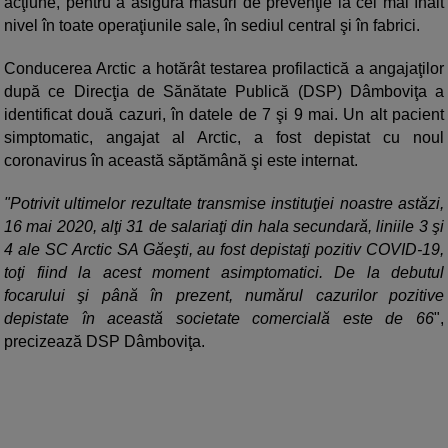
acţiune, pentru a asigura măsuri de prevenţie la cel mai înalt
nivel în toate operaţiunile sale, în sediul central şi în fabrici.
Conducerea Arctic a hotărât testarea profilactică a angajaţilor
după ce Direcţia de Sănătate Publică (DSP) Dâmboviţa a
identificat două cazuri, în datele de 7 şi 9 mai. Un alt pacient
simptomatic, angajat al Arctic, a fost depistat cu noul
coronavirus în această săptămână şi este internat.
"Potrivit ultimelor rezultate transmise instituţiei noastre astăzi,
16 mai 2020, alţi 31 de salariaţi din hala secundară, liniile 3 şi
4 ale SC Arctic SA Găeşti, au fost depistaţi pozitiv COVID-19,
toţi fiind la acest moment asimptomatici. De la debutul
focarului şi până în prezent, numărul cazurilor pozitive
depistate în această societate comercială este de 66
",
precizează DSP Dâmboviţa.