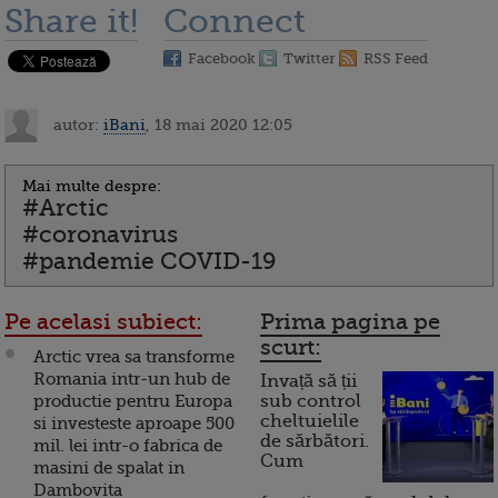
Share it!
Connect
Facebook
Twitter
RSS Feed
autor:
iBani
, 18 mai 2020 12:05
Mai multe despre:
#Arctic
#coronavirus
#pandemie COVID-19
Pe acelasi subiect:
Prima pagina pe
scurt:
Arctic vrea sa transforme
Romania intr-un hub de
Invață să ții
productie pentru Europa
sub control
cheltuielile
si investeste aproape 500
de sărbători.
mil. lei intr-o fabrica de
Cum
masini de spalat in
Dambovita