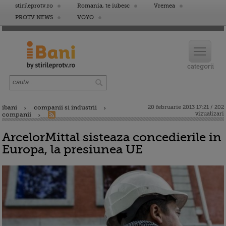
stirileprotv.ro
Romania, te iubesc
Vremea
PROTV NEWS
VOYO
ibani
companii si industrii
20 februarie 2013 17:21 / 202
vizualizari
companii
ArcelorMittal sisteaza concedierile in
Europa, la presiunea UE