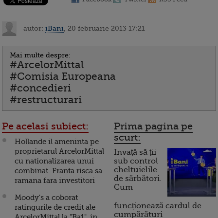
autor:
iBani
, 20 februarie 2013 17:21
Mai multe despre:
#ArcelorMittal
#Comisia Europeana
#concedieri
#restructurari
Pe acelasi subiect:
Prima pagina pe
scurt:
Hollande il ameninta pe
proprietarul ArcelorMittal
Invață să ții
cu nationalizarea unui
sub control
cheltuielile
combinat. Franta risca sa
de sărbători.
ramana fara investitori
Cum
Moody's a coborat
funcționează cardul de
ratingurile de credit ale
cumpărături
ArcelorMittal la "Ba1", in