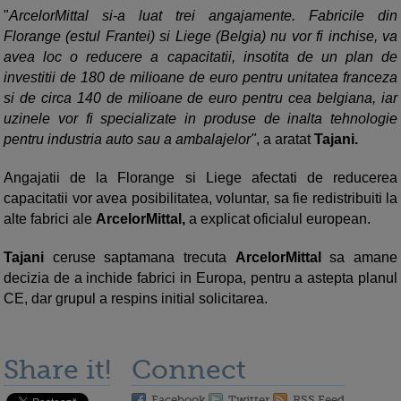
"
ArcelorMittal si-a luat trei angajamente. Fabricile din
Florange (estul Frantei) si Liege (Belgia) nu vor fi inchise, va
avea loc o reducere a capacitatii, insotita de un plan de
investitii de 180 de milioane de euro pentru unitatea franceza
si de circa 140 de milioane de euro pentru cea belgiana, iar
uzinele vor fi specializate in produse de inalta tehnologie
pentru industria auto sau a ambalajelor"
, a aratat
Tajani.
Angajatii de la Florange si Liege afectati de reducerea
capacitatii vor avea posibilitatea, voluntar, sa fie redistribuiti la
alte fabrici ale
ArcelorMittal,
a explicat oficialul european.
Tajani
ceruse saptamana trecuta
ArcelorMittal
sa amane
decizia de a inchide fabrici in Europa, pentru a astepta planul
CE, dar grupul a respins initial solicitarea.
Share it!
Connect
Facebook
Twitter
RSS Feed