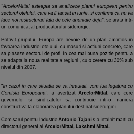
"ArcelorMittal asteapta sa analizeze planul european pentru
sectorul otelului, care va fi lansat in iunie, si confirma ca nu va
face noi restructurari fata de cele anuntate deja"
, se arata intr-
un comunicat al producatorului siderurgic.
Potrivit grupului, Europa are nevoie de un plan ambitios in
favoarea industriei otelului, cu masuri si actiuni concrete, care
sa plaseze sectorul de profil in cea mai buna pozitie pentru a
se adapta la noua realitate a regiunii, cu o cerere cu 30% sub
nivelul din 2007.
"
In cazul in care situatia se va inrautati, vom lua legatura cu
Comisia Europeana"
, a avertizat
ArcelorMittal
, care cere
guvernelor si sindicatelor sa contribuie intr-o maniera
constructiva la elaborarea planului destinat siderurgiei.
Comisarul pentru Industrie
Antonio Tajani
s-a intalnit marti cu
directorul general al
ArcelorMittal, Lakshmi Mittal.