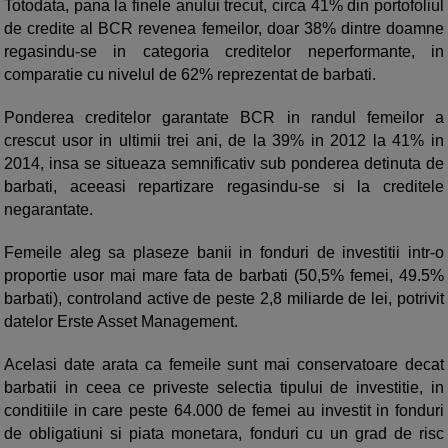
Totodata, pana la finele anului trecut, circa 41% din portofoliul
de credite al BCR revenea femeilor, doar 38% dintre doamne
regasindu-se in categoria creditelor neperformante, in
comparatie cu nivelul de 62% reprezentat de barbati.
Ponderea creditelor garantate BCR in randul femeilor a
crescut usor in ultimii trei ani, de la 39% in 2012 la 41% in
2014, insa se situeaza semnificativ sub ponderea detinuta de
barbati, aceeasi repartizare regasindu-se si la creditele
negarantate.
Femeile aleg sa plaseze banii in fonduri de investitii intr-o
proportie usor mai mare fata de barbati (50,5% femei, 49.5%
barbati), controland active de peste 2,8 miliarde de lei, potrivit
datelor Erste Asset Management.
Acelasi date arata ca femeile sunt mai conservatoare decat
barbatii in ceea ce priveste selectia tipului de investitie, in
conditiile in care peste 64.000 de femei au investit in fonduri
de obligatiuni si piata monetara, fonduri cu un grad de risc