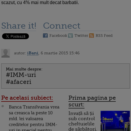
scazut, cu 4% mai mult decat barbatii.
Share it!
Connect
Facebook
Twitter
RSS Feed
autor:
iBani
, 6 martie 2015 15:46
Mai multe despre:
#IMM-uri
#afaceri
Pe acelasi subiect:
Prima pagina pe
scurt:
Banca Transilvania vrea
sa creasca la peste 10
Invață să ții
mld. lei valoarea
sub control
cheltuielile
creditelor pentru IMM-
de sărbători.
uri in special pentru