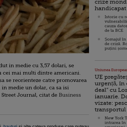
crize mondi
handicapat 
Istorie cu 
vulnerabilă
cauza dator
de la BCE
Șomajul în 
de criză. R
puțini șom
ut in medie cu 3,57 dolari, se
Uniunea Europea
 cei mai multi dintre americani.
UE pregăte
sa se reorienteze catre promovarea
urgență, în
 in medie un dolar, ca sa isi
deal” cu Lo
l Street Journal, citat de
Business
ianuarie. 
vizate: pesc
transportul 
New York T
intrarea în
i,
bauturi
si alte cateva produse care puteau