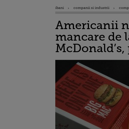
ibani
companii si industrii
comp
Americanii n
mancare de l
McDonald’s, p