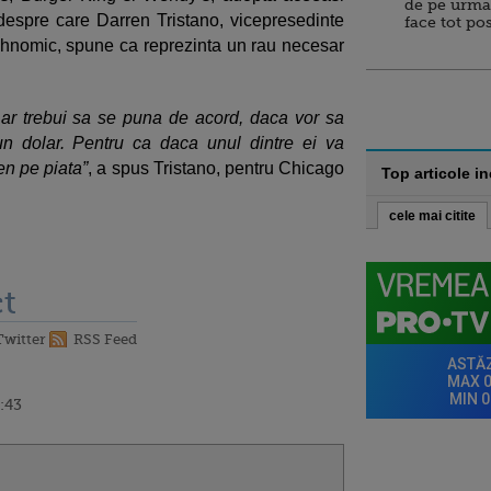
de pe urma
 despre care Darren Tristano, vicepresedinte
face tot po
chnomic, spune ca reprezinta un rau necesar
d ar trebui sa se puna de acord, daca vor sa
un dolar. Pentru ca daca unul dintre ei va
ren pe piata”
, a spus Tristano, pentru Chicago
Top articole i
cele mai citite
t
Twitter
RSS Feed
8:43