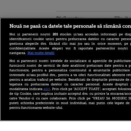
Stirileprotv.ro
ilike-it.
Nouă ne pasă ca datele tale personale să rămână con
Noi și partenerii noștri
201
stocăm și/sau accesăm informații pe disp
identificatorii cookie unici pentru prelucrarea datelor cu caracter person
gestiona alegerile dvs. făcând clic mai jos sau în orice moment, pe 
confidențialitate. Aceste alegeri vor fi raportate partenerilor noștr
navigarea.
Mai multe detalii
Furtunile au făcut ravagii în
mai multe județe. Mai mulți
Noi si partenerii nostri (retelele de socializare si agentiile de publicita
copaci au fost doborâți și
furnizorii nostri de servicii de date analitice) prelucram date pentru a p
zeci de mașini au fost
avariate
functioneze, pentru a personaliza continutul si anunturile publicitare
interesele si/sau profilul dvs., pentru a va oferi functionalitati aferente ret
Drona care a explodat în
pentru a analiza traficul pe website. Beneficiati de drepturile prevazute de
Bulgaria, la granița cu
legatura cu prelucrarea datelor cu caracter personal. Aceste drepturi 
România, a fost identificată.
aici
modalitatea indicata
. Prin click pe “ACCEPT TOATE”, acceptati folosire
Anunțul autorităților de la
Sofia
de tip Cookie, care implica inclusiv acceptul dvs. cu privire la stocarea/acc
catre Vendor-ii cu care colaboram. Prin click pe “VREAU SA MODIFIC 
De ce ne place atât de mult
puteti schimba preferintele in mod individual, mai putin cele legate de 
carnea la grătar. Cât de
pentru functionarea website-ului.
bună este, de fapt, pentru
sănătate
Copyright ©