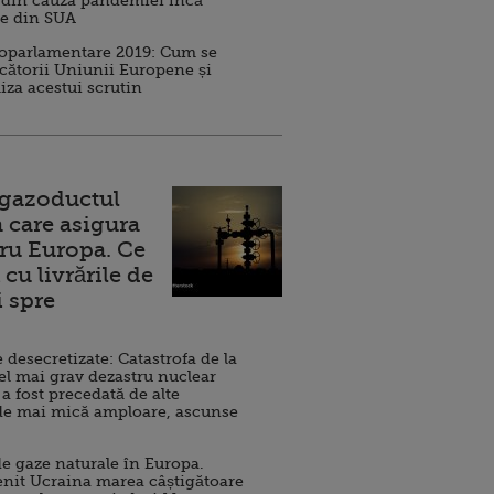
 din cauza pandemiei încă
ve din SUA
roparlamentare 2019: Cum se
cătorii Uniunii Europene și
iza acestui scrutin
 gazoductul
 care asigura
ru Europa. Ce
cu livrările de
i spre
esecretizate: Catastrofa de la
el mai grav dezastru nuclear
 a fost precedată de alte
de mai mică amploare, ascunse
e gaze naturale în Europa.
nit Ucraina marea câștigătoare