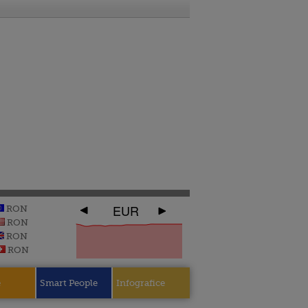
EUR
RON
RON
RON
RON
e
Smart People
Infografice