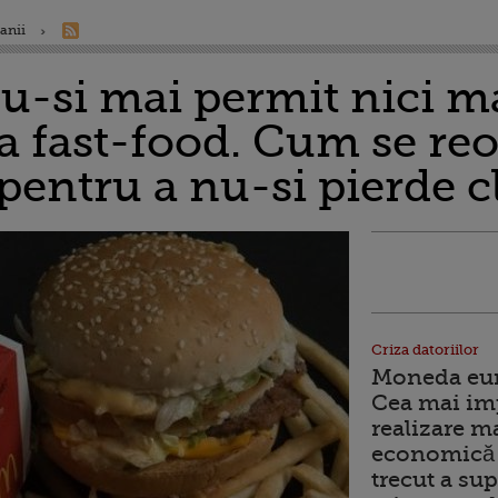
anii
u-si mai permit nici m
a fast-food. Cum se re
entru a nu-si pierde cl
Criza datoriilor
Moneda euro
Cea mai im
realizare m
economică 
trecut a sup