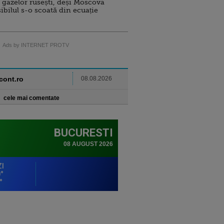
 gazelor rusești, deși Moscova
sibilul s-o scoată din ecuație
Ads by INTERNET PROTV
ncont.ro
08.08.2026
cele mai comentate