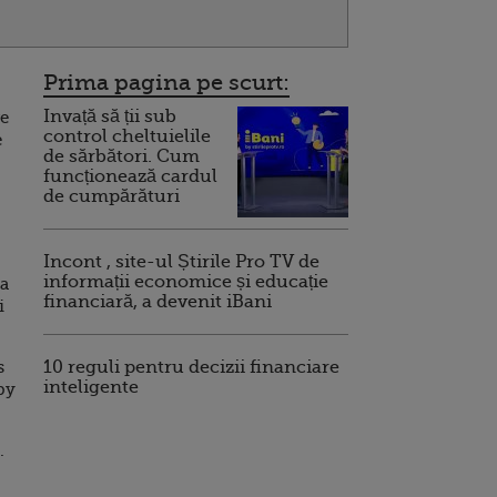
Prima pagina pe scurt:
Invață să ții sub
re
control cheltuielile
e
de sărbători. Cum
funcționează cardul
de cumpărături
Incont , site-ul Știrile Pro TV de
informații economice și educație
ca
financiară, a devenit iBani
i
r
s
10 reguli pentru decizii financiare
inteligente
py
.