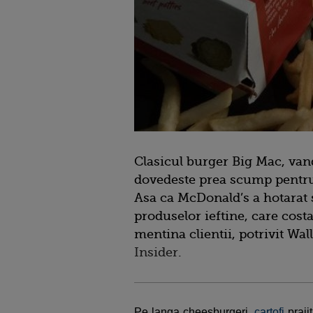
Clasicul burger Big Mac, vand
dovedeste prea scump pentru
Asa ca McDonald’s a hotarat 
produselor ieftine, care costa
mentina clientii, potrivit Wal
Insider
.
Pe langa cheesburgeri,
cartofi
prajit