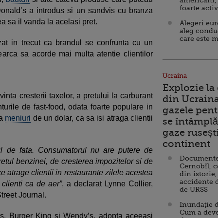
americani,
foarte acti
onald’s a introdus si un sandvis cu branza
 sa il vanda la acelasi pret.
Alegeri eu
aleg condu
care este m
at in trecut ca brandul se confrunta cu un
earca sa acorde mai multa atentie clientilor
Ucraina
Explozie la
vinta cresterii taxelor, a pretului la carburant
din Ucraina
turile de fast-food, odata foarte populare in
gazele pent
la
meniuri
de un dolar, ca sa isi atraga clientii
se întâmplă 
gaze ruseșt
continent
l de fata. Consumatorul nu are putere de
Documente d
retul benzinei, de cresterea impozitelor si de
Cernobîl, c
 atrage clientii in restaurante zilele acestea
din istorie,
accidente 
clienti ca de aer”
, a declarat Lynne Collier,
de URSS
treet Journal.
Inundație d
Cum a deve
’s, Burger King si Wendy’s, adopta aceeasi