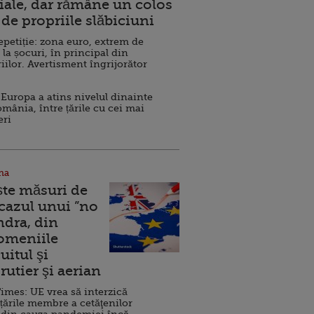
ale, dar rămâne un colos
de propriile slăbiciuni
repetiție: zona euro, extrem de
 la șocuri, în principal din
iilor. Avertisment îngrijorător
Europa a atins nivelul dinainte
omânia, între țările cu cei mai
eri
na
ște măsuri de
 cazul unui ”no
ndra, din
Domeniile
uitul şi
rutier şi aerian
imes: UE vrea să interzică
 țările membre a cetăţenilor