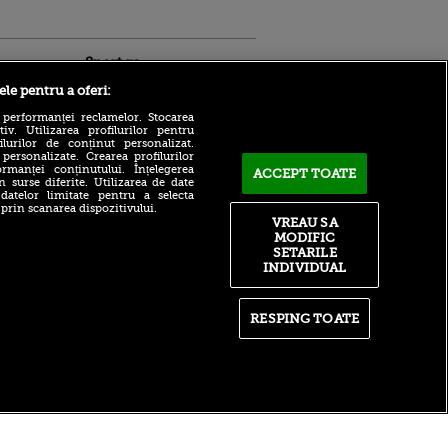
Sport.ro
ele pentru a oferi:
 performanței reclamelor. Stocarea
v. Utilizarea profilurilor pentru
ilurilor de conținut personalizat.
 personalizate. Crearea profilurilor
rmanței conținutului. Înțelegerea
ACCEPT TOATE
n surse diferite. Utilizarea de date
 datelor limitate pentru a selecta
 prin scanarea dispozitivului.
ldau din
Farul Constanța - FK
VREAU SA
 și
Csikszereda se joacă acum!
MODIFIC
 logodnica
Spectacol la Ovidiu! Patru
SETARILE
 sunt
goluri marcate în prima
INDIVIDUAL
ă criminală
repriză
ntru
Fostul star de la Barcelona,
ita lui,
transfer spectaculos în MLS!
RESPING TOATE
t tată!
Va juca contra lui Leo Messi
, Adela
Cătălin Preda, AUR la Paris
rol
la Campionatele Europene
V
de Natație! VIDEO cu
”victoria senzațională”
itate
|
RSS