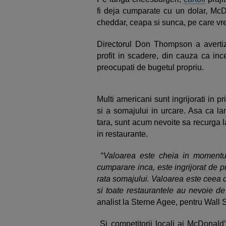
fi deja cumparate cu un dolar, McD
cheddar, ceapa si sunca, pe care vrea
Directorul Don Thompson a avertiz
profit in scadere, din cauza ca inc
preocupati de bugetul propriu.
Multi americani sunt ingrijorati in pri
si a somajului in urcare. Asa ca lan
tara, sunt acum nevoite sa recurga 
in restaurante.
“
Valoarea este cheia in momentu
cumparare inca, este ingrijorat de p
rata somajului. Valoarea este ceea ce
si toate restaurantele au nevoie de 
analist la Sterne Agee, pentru Wall S
Si competitorii locali ai McDonald