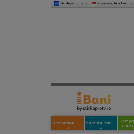
stirileprotv.ro
Romania, te iubesc
Compani
Actualitate
inContul Tau
industri