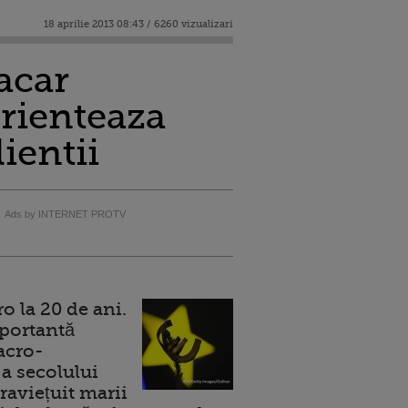
18 aprilie 2013 08:43 / 6260 vizualizari
acar
orienteaza
ientii
Ads by INTERNET PROTV
 la 20 de ani.
portantă
acro-
a secolului
raviețuit marii