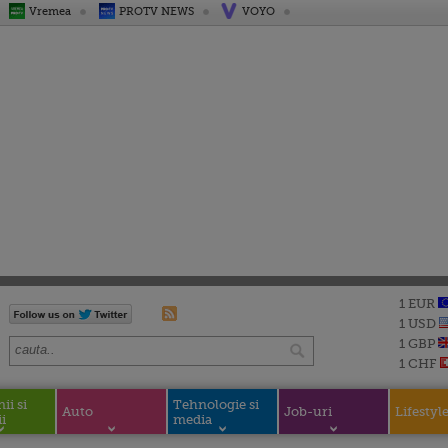
Vremea
PROTV NEWS
VOYO
1 EUR
1 USD
1 GBP
1 CHF
i si
Tehnologie si
Auto
Job-uri
Lifestyl
i
media