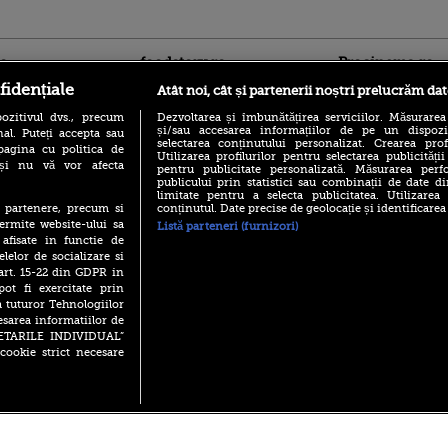
ro
foodstory.ro
Procinema.ro
fidențiale
Atât noi, cât și partenerii noștri prelucrăm dat
ozitivul dvs., precum
Dezvoltarea și îmbunătățirea serviciilor. Măsurarea
și/sau accesarea informațiilor de pe un dispoziti
al. Puteți accepta sau
selectarea conținutului personalizat. Crearea prof
pagina cu politica de
Utilizarea profilurilor pentru selectarea publicității
i și nu vă vor afecta
pentru publicitate personalizată. Măsurarea perfo
publicului prin statistici sau combinații de date di
limitate pentru a selecta publicitatea. Utilizarea
(P) Descoperă Lumea
conținutul. Date precise de geolocație și identificarea
te partenere, precum si
Nikolaj Coster-Wa
Evenimentelor din România
ermite website-ului sa
Listă parteneri (furnizori)
Urzeala Tronurilor
cu Transilvania Events!
 afisate in functie de
Annabelle Wallis,
lui Sebastian Stan,
elelor de socializare si
(P) Raku, gaming intens și o
prinși într-o curs
 art. 15-22 din GDPR in
pauză binemeritată cu...
pizza Guseppe
pot fi exercitate prin
Emoții intense pe
a tuturor Tehnologiilor
Sebastian Stan! Iub
(P) Poți folosi bonurile de
esarea informatiilor de
Annabelle, l-a făcu
masă pentru a comanda
SETARILE INDIVIDUAL”
mâncare acasă? Lista
Din 14 septembrie
cookie strict necesare
aplicațiilor care le acceptă
Popescu revine în 
principal la Pro T
 2026 PRO TV S.R.L |
Politica de Cookie
|
Politica Confidential