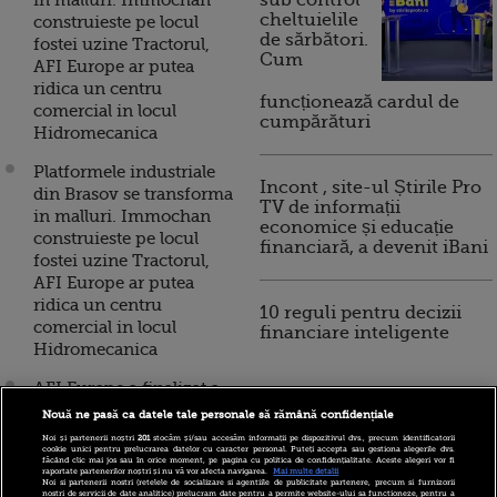
in malluri. Immochan
sub control
cheltuielile
construieste pe locul
de sărbători.
fostei uzine Tractorul,
Cum
AFI Europe ar putea
ridica un centru
funcționează cardul de
comercial in locul
cumpărături
Hidromecanica
Platformele industriale
Incont , site-ul Știrile Pro
din Brasov se transforma
TV de informații
in malluri. Immochan
economice și educație
construieste pe locul
financiară, a devenit iBani
fostei uzine Tractorul,
AFI Europe ar putea
ridica un centru
10 reguli pentru decizii
comercial in locul
financiare inteligente
Hidromecanica
AFI Europe a finalizat a
treia cladire de birouri
Nouă ne pasă ca datele tale personale să rămână confidențiale
din complexul AFI Park,
Noi și partenerii noștri
201
stocăm și/sau accesăm informații pe dispozitivul dvs., precum identificatorii
cookie unici pentru prelucrarea datelor cu caracter personal. Puteți accepta sau gestiona alegerile dvs.
dupa o investitie de 20
făcând clic mai jos sau în orice moment, pe pagina cu politica de confidențialitate. Aceste alegeri vor fi
raportate partenerilor noștri și nu vă vor afecta navigarea.
Mai multe detalii
mil. euro
Noi si partenerii nostri (retelele de socializare si agentiile de publicitate partenere, precum si furnizorii
nostri de servicii de date analitice) prelucram date pentru a permite website-ului sa functioneze, pentru a