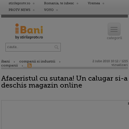
stirileprotv.ro
Romania, te iubesc
Vremea
PROTV NEWS
VOYO
ibani
companii si industrii
2 iulie 2010 10:12 / 1215
vizualizari
companii
Afaceristul cu sutana! Un calugar si-a
deschis magazin online