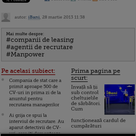
autor:
iBani
, 28 martie 2013 11:38
Mai multe despre:
#companii de leasing
#agentii de recrutare
#Manpower
Pe acelasi subiect:
Prima pagina pe
scurt:
Compania de stat care a
primit aproape 500 de
Invață să ții
CV-uri in prima zi de la
sub control
cheltuielile
anuntul pentru
de sărbători.
recrutarea managerilor
Cum
Ai grija ce spui la
funcționează cardul de
interviul de recrutare. Au
cumpărături
aparut detectivii de CV-
uri, care iti demonteaza