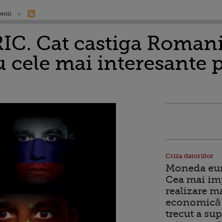
anii
RIC. Cat castiga Roman
 cele mai interesante p
Criza datoriilor
Moneda euro
Cea mai im
realizare m
economică 
trecut a sup