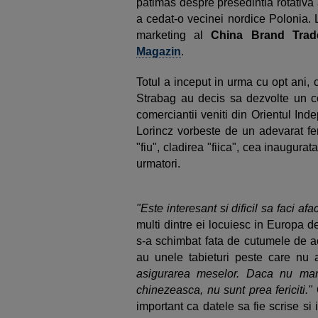
patimas despre presedintia rotativa
a cedat-o vecinei nordice Polonia. 
marketing al
China Brand Trad
Magazin
.
Totul a inceput in urma cu opt ani, 
Strabag au decis sa dezvolte un 
comerciantii veniti din Orientul Inde
Lorincz vorbeste de un adevarat fe
"fiu", cladirea "fiica", cea inaugurata
urmatori.
"Este interesant si dificil sa faci afa
multi dintre ei locuiesc in Europa de
s-a schimbat fata de cutumele de a
au unele tabieturi peste care nu 
asigurarea meselor. Daca nu ma
chinezeasca, nu sunt prea fericiti."
important ca datele sa fie scrise si i