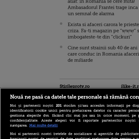
aliat: in Romania se cere mita!
Ambasadorul Frantei trage inca
un semnal de alarma
Exista si afaceri carora le prieste
criza. Fa-ti magazin pe “www” s
imbogateste-te din “clickuri”
Cine sunt strainii sub 40 de ani
care conduc in Romania afaceri
de miliarde
Stirileprotv.ro
ilike-it.
Nouă ne pasă ca datele tale personale să rămână con
Noi și partenerii noștri
201
stocăm și/sau accesăm informații pe disp
identificatorii cookie unici pentru prelucrarea datelor cu caracter person
gestiona alegerile dvs. făcând clic mai jos sau în orice moment, pe 
confidențialitate. Aceste alegeri vor fi raportate partenerilor noștr
navigarea.
Mai multe detalii
Cele mai puternice
pașapoarte din lume în
Noi si partenerii nostri (retelele de socializare si agentiile de publicita
2026. Pe ce loc se află
furnizorii nostri de servicii de date analitice) prelucram date pentru a p