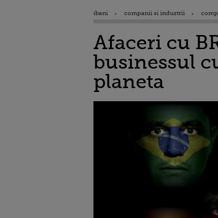
ibani
companii si industrii
comp
Afaceri cu B
businessul cu
planeta