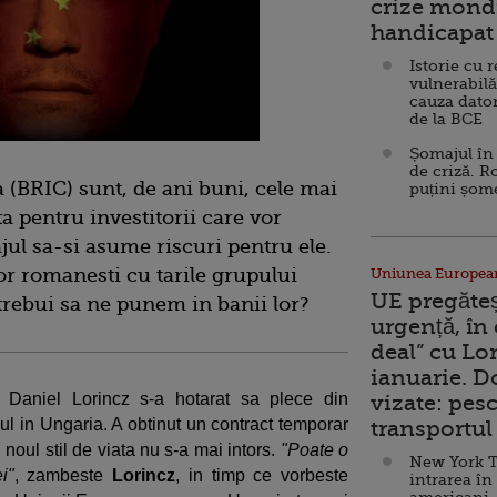
crize mondi
handicapat 
Istorie cu 
vulnerabilă
cauza dator
de la BCE
Șomajul în 
de criză. R
a (BRIC) sunt, de ani buni, cele mai
puțini șom
a pentru investitorii care vor
ajul sa-si asume riscuri pentru ele.
lor romanesti cu tarile grupului
Uniunea Europea
UE pregăte
 trebui sa ne punem in banii lor?
urgență, în
deal” cu Lo
ianuarie. 
Daniel Lorincz s-a hotarat sa plece din
vizate: pesc
cul in Ungaria. A obtinut un contract temporar
transportul 
noul stil de viata nu s-a mai intors.
"Poate o
New York T
i"
, zambeste
Lorincz
, in timp ce vorbeste
intrarea în