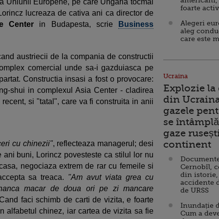
americani,
 a Uniunii Europene, pe care Ungaria tocmai
foarte acti
Lorincz lucreaza de cativa ani ca director de
Alegeri eu
e Center
in Budapesta, scrie
Business
aleg condu
care este m
cand austriecii de la compania de constructii
complex comercial unde sa-i gazduiasca pe
Ucraina
partat. Constructia insasi a fost o provocare:
Explozie la
ng-shui in complexul Asia Center - cladirea
din Ucraina
 recent, si "tatal", care va fi construita in anii
gazele pent
se întâmplă 
gaze ruseșt
continent
ceri cu chinezii"
, reflecteaza managerul; desi
 ani buni, Lorincz povesteste ca stilul lor nu
Documente d
casa, negociaza extrem de rar cu femeile si
Cernobîl, c
din istorie,
accepta sa treaca.
"Am avut viata grea cu
accidente 
nanca macar de doua ori pe zi mancare
de URSS
Cand faci schimb de carti de vizita, e foarte
Inundație d
n alfabetul chinez, iar cartea de vizita sa fie
Cum a deve