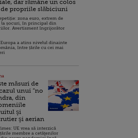
ale, dar rămâne un colos
de propriile slăbiciuni
repetiție: zona euro, extrem de
 la șocuri, în principal din
iilor. Avertisment îngrijorător
Europa a atins nivelul dinainte
omânia, între țările cu cei mai
eri
na
ște măsuri de
 cazul unui ”no
ndra, din
Domeniile
uitul şi
rutier şi aerian
imes: UE vrea să interzică
 țările membre a cetăţenilor