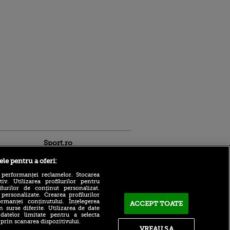
Sport.ro
ele pentru a oferi:
 performanței reclamelor. Stocarea
v. Utilizarea profilurilor pentru
ilurilor de conținut personalizat.
 personalizate. Crearea profilurilor
rmanței conținutului. Înțelegerea
ACCEPT TOATE
n surse diferite. Utilizarea de date
 datelor limitate pentru a selecta
ACUM: Ipswich - Rayo
ldau din
 prin scanarea dispozitivului.
Vallecano 3-0, pe VOYO
 și
VREAU SA