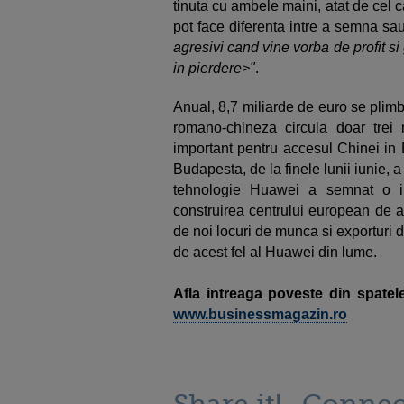
tinuta cu ambele maini, atat de cel car
pot face diferenta intre a semna sau 
agresivi cand vine vorba de profit s
in pierdere>"
.
Anual, 8,7 miliarde de euro se plimba
romano-chineza circula doar trei 
important pentru accesul Chinei in 
Budapesta, de la finele lunii iunie,
tehnologie Huawei a semnat o int
construirea centrului european de a
de noi locuri de munca si exporturi de
de acest fel al Huawei din lume.
Afla intreaga poveste din spatel
www.businessmagazin.ro