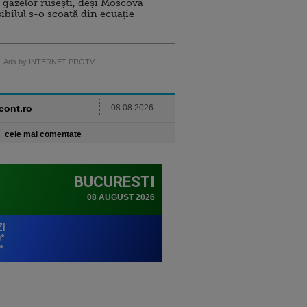
 gazelor rusești, deși Moscova
sibilul s-o scoată din ecuație
Ads by INTERNET PROTV
ncont.ro
08.08.2026
cele mai comentate