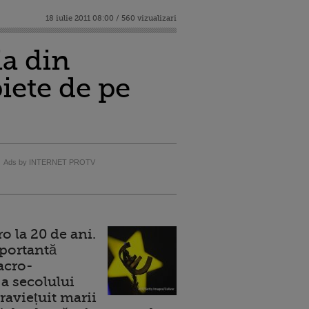
18 iulie 2011 08:00 / 560 vizualizari
ia din
iete de pe
Ads by INTERNET PROTV
 la 20 de ani.
portantă
acro-
a secolului
raviețuit marii