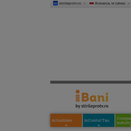
stirileprotv.ro
Romania, te iubesc
Compani
Actualitate
inContul Tau
industri