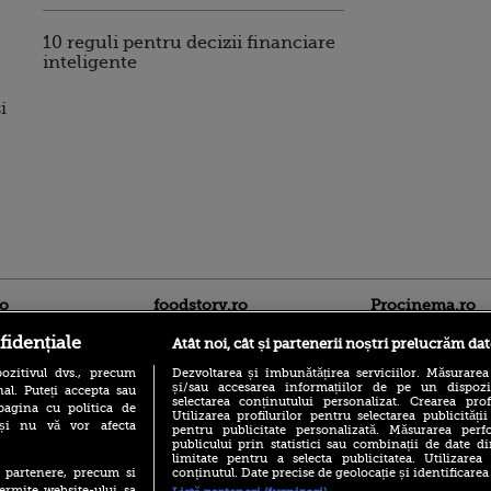
10 reguli pentru decizii financiare
inteligente
i
ro
foodstory.ro
Procinema.ro
fidențiale
Atât noi, cât și partenerii noștri prelucrăm dat
ozitivul dvs., precum
Dezvoltarea și îmbunătățirea serviciilor. Măsurarea
și/sau accesarea informațiilor de pe un dispoziti
al. Puteți accepta sau
selectarea conținutului personalizat. Crearea prof
pagina cu politica de
Utilizarea profilurilor pentru selectarea publicității
i și nu vă vor afecta
pentru publicitate personalizată. Măsurarea perfo
publicului prin statistici sau combinații de date di
limitate pentru a selecta publicitatea. Utilizarea
(P) Descoperă Lumea
Nikolaj Coster-Wa
conținutul. Date precise de geolocație și identificarea
te partenere, precum si
Evenimentelor din România
Urzeala Tronurilor
ermite website-ului sa