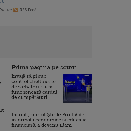
t
Twitter
RSS Feed
Prima pagina pe scurt:
Invață să ții sub
control cheltuielile
e
de sărbători. Cum
funcționează cardul
de cumpărături
ut
Incont , site-ul Știrile Pro TV de
informații economice și educație
financiară, a devenit iBani