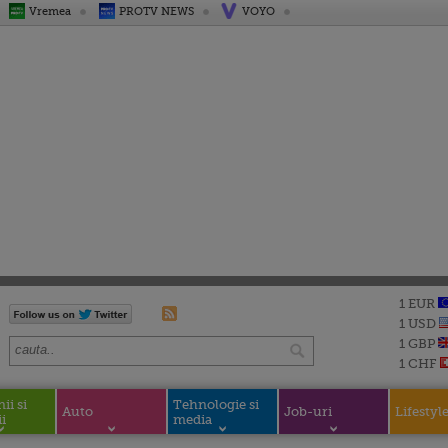
Vremea
PROTV NEWS
VOYO
1 EUR
1 USD
1 GBP
1 CHF
i si
Tehnologie si
Auto
Job-uri
Lifestyl
i
media