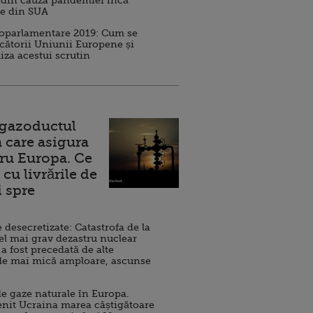
 din cauza pandemiei încă
ve din SUA
roparlamentare 2019: Cum se
cătorii Uniunii Europene și
iza acestui scrutin
 gazoductul
 care asigura
ru Europa. Ce
cu livrările de
i spre
esecretizate: Catastrofa de la
el mai grav dezastru nuclear
 a fost precedată de alte
de mai mică amploare, ascunse
e gaze naturale în Europa.
nit Ucraina marea câștigătoare